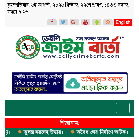
বৃহস্পতিবার, ৬ই আগস্ট, ২০২৬ খ্রিস্টাব্দ, ২২শে শ্রাবণ, ১৪৩৩ বঙ্গাব্দ,
সন্ধ্যা ৭:২৬
English
Toggle
navigati
শিরোনাম:
।
ঝুলন্ত মরদেহ উদ্ধার।
অবৈধ ঘের নির্মাণে আটক।
এক