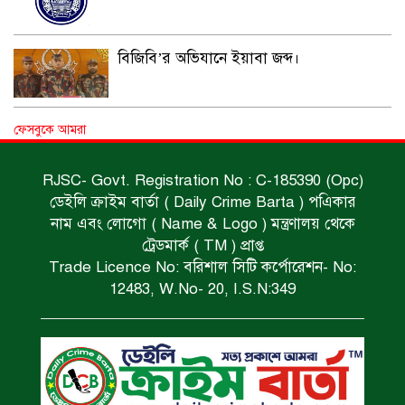
বিজিবি’র অভিযানে ইয়াবা জব্দ।
অপহৃত রোহিঙ্গা উদ্ধার।
ফেসবুকে আমরা
RJSC- Govt. Registration No : C-185390 (Opc)
ডেইলি ক্রাইম বার্তা ( Daily Crime Barta ) পএিকার
পানিতে ডুবে এক ছাত্রের মৃত্যু।
নাম এবং লোগো ( Name & Logo ) মন্ত্রণালয় থেকে
ট্রেডমার্ক ( TM ) প্রাপ্ত
Trade Licence No: বরিশাল সিটি কর্পোরেশন- No:
ঝুলন্ত মরদেহ উদ্ধার।
12483, W.No- 20, I.S.N:349
অবৈধ ঘের নির্মাণে আটক।