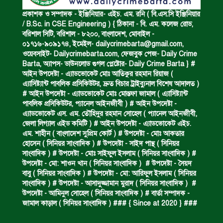
একজন সড়ক দুর্ঘটনায় নিহত ও দুইজন আহত।
প্রকাশক ও সম্পাদক - ইঞ্জিনিয়ার- এইচ. এম. রনি ( বি.এস.সি ইঞ্জিনিয়ার
/ B.Sc. in CSE Engineering ) { ঠিকানা - বি. এম. কলেজ রোড,
বরিশাল সিটি, বরিশাল - ৮২০০, বাংলাদেশ, মোবাইল -
০১৭১৬-৯০৯১৭৪, ইমেইল-
dailycrimebarta@gmail.com
,
ডাকাত দলের সদস্য গ্রেফতার।
ওয়েবসাইট- Dailycrimebarta.com, ফেজবুক পেজ- Daily Crime
Barta, অ‍্যাপস- ডাউনলোড গুগল প্লেষ্টোর- Daily Crime Barta } #
আইন উপদেষ্টা - এ্যাডভোকেট মোঃ আতিকুর রহমান রিয়াজ (
এ‍্যাসিষ্ট‍্যান্ট পাবলিক প্রসিকিউটর, দ্রুত বিচার ট্রাইব্যুনাল বিশেষ আদালত )
ঝুলন্ত মরদেহ উদ্ধার।
# আইন উপদেষ্টা - এ্যাডভোকেট মোঃ মোস্তফা জামাল ( এ‍্যাসিষ্ট‍্যান্ট
পাবলিক প্রসিকিউটর, প‍্যানেল আইনজীবী ) # আইন উপদেষ্টা -
এ্যাডভোকেট এস. এম. তৌহিদুর রহমান সোহেল ( প‍্যানেল আইনজীবী,
জেলা লিগ্যাল এইড কমিটি ) # আইন উপদেষ্টা - এ্যাডভোকেট এইচ.
প্রধান আসামির মৃত্যুদণ্ড।
এম. শাহীন ( বাংলাদেশ সুপ্রিম কোর্ট ) # উপদেষ্টা - মোঃ আকতার
হোসেন ( সিনিয়র সাংবাদিক ) # উপদেষ্টা - সাইদ পান্থ ( সিনিয়র
সাংবাদিক ) # উপদেষ্টা - মোঃ সাইফুল ইসলাম ( সিনিয়র সাংবাদিক ) #
উপদেষ্টা - মো: শাওন খান ( সিনিয়র সাংবাদিক ) # উপদেষ্টা - সৈয়দ
গ্রেফতারের দাবিতে মানববন্ধন ও বিক্ষোভ।
বাবু ( সিনিয়র সাংবাদিক ) # উপদেষ্টা - মো: আরিফুল ইসলাম ( সিনিয়র
সাংবাদিক ) # উপদেষ্টা - আসাদুজ্জামান মুরাদ ( সিনিয়র সাংবাদিক ) #
উপদেষ্টা - আমিনুল সোহেল ( সিনিয়র সাংবাদিক ) # বার্তা সম্পাদক -
জামাল কাড়াল ( সিনিয়র সাংবাদিক ) ### { Since at 2020 } ###
কারেন্ট জাল জব্দ এবং ধ্বংস।