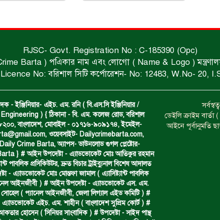
RJSC- Govt. Registration No : C-185390 (Opc)
 Crime Barta ) পএিকার নাম এবং লোগো ( Name & Logo ) মন্ত্রণালয় থে
Licence No: বরিশাল সিটি কর্পোরেশন- No: 12483, W.No- 20, I.
দক - ইঞ্জিনিয়ার- এইচ. এম. রনি ( বি.এস.সি ইঞ্জিনিয়ার /
সর্বস্
Engineering ) { ঠিকানা - বি. এম. কলেজ রোড, বরিশাল
ডেইলি ক্রাইম বার্ত
- ৮২০০, বাংলাদেশ, মোবাইল - ০১৭১৬-৯০৯১৭৪, ইমেইল-
আইনে পূর্বানুমতি ছ
arta@gmail.com
, ওয়েবসাইট- Dailycrimebarta.com,
ily Crime Barta, অ‍্যাপস- ডাউনলোড গুগল প্লেষ্টোর-
arta } # আইন উপদেষ্টা - এ্যাডভোকেট মোঃ আতিকুর রহমান
ট‍্যান্ট পাবলিক প্রসিকিউটর, দ্রুত বিচার ট্রাইব্যুনাল বিশেষ আদালত
া - এ্যাডভোকেট মোঃ মোস্তফা জামাল ( এ‍্যাসিষ্ট‍্যান্ট পাবলিক
্যানেল আইনজীবী ) # আইন উপদেষ্টা - এ্যাডভোকেট এস. এম.
 সোহেল ( প‍্যানেল আইনজীবী, জেলা লিগ্যাল এইড কমিটি ) #
 এ্যাডভোকেট এইচ. এম. শাহীন ( বাংলাদেশ সুপ্রিম কোর্ট ) #
 আকতার হোসেন ( সিনিয়র সাংবাদিক ) # উপদেষ্টা - সাইদ পান্থ