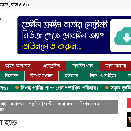
ঙ্গাব্দ, রাত ৪:৪০
আইন-আদালত
এক্সক্লুসিভ
চাকরির খবর
জানা অজানা
বিনোদন
বিশেষ সংবাদ
মতামত
শিল্প ও সাহিত্য
স
বিশুদ্ধ পানির পাম্প পেল শতাধিক পরিবার।
সড়ক দুর্ঘটনায় বা
আইন-আদালত
|
এক্সক্লুসিভ
|
জাতীয়
|
জানা অজানা
|
বিশেষ সংবাদ
েশে
া হচ্ছে।