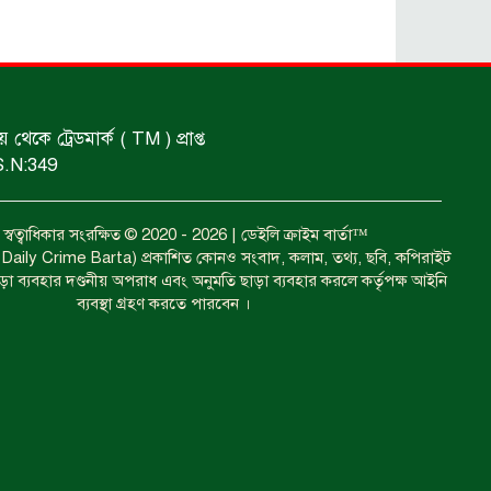
প্রতিমন্ত্রী।
আটকের ঘটনা গত ২৪ ঘণ্টায়।
কে ট্রেডমার্ক ( TM ) প্রাপ্ত
ধর্ষণের অভিযোগে গ্রেফতার।
S.N:349
ইয়াবাসহ কয়েকজন গ্রেপ্তার।
বত্ব স্বত্বাধিকার সংরক্ষিত © 2020 - 2026 | ডেইলি ক্রাইম বার্তা™
া ( Daily Crime Barta) প্রকাশিত কোনও সংবাদ, কলাম, তথ্য, ছবি, কপিরাইট
াড়া ব্যবহার দণ্ডনীয় অপরাধ এবং অনুমতি ছাড়া ব্যবহার করলে কর্তৃপক্ষ আইনি
ব্যবস্থা গ্রহণ করতে পারবেন ।
ঝুলন্ত মরদেহ উদ্ধার।