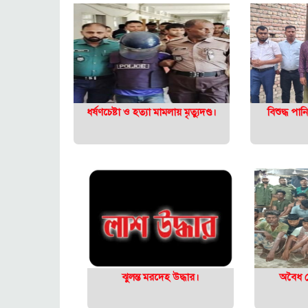
ধর্ষণচেষ্টা ও হত্যা মামলায় মৃত্যুদণ্ড।
বিশুদ্ধ পা
ঝুলন্ত মরদেহ উদ্ধার।
অবৈধ ঘ