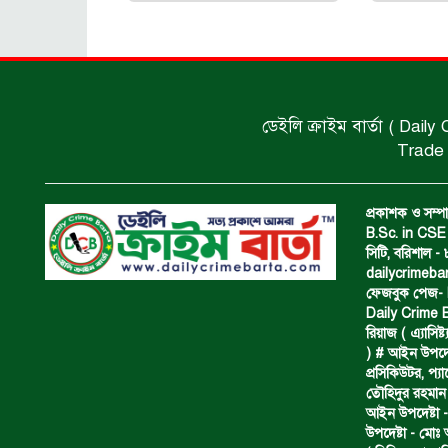
ডেইলি ক্রাইম বার্তা ( Daily
Trade 
প্রকাশক ও সম্পা
B.Sc. in CSE 
সিটি, বরিশাল 
dailycrimeb
ফেজবুক পেজ- Da
Daily Crime B
রিয়াজ ( এ‍্যাসিষ্
) # আইন উপদেষ্ট
প্রসিকিউটর, প‍
তৌহিদুর রহমান
আইন উপদেষ্টা -
উপদেষ্টা - মোঃ