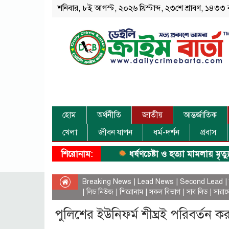
শনিবার, ৮ই আগস্ট, ২০২৬ খ্রিস্টাব্দ, ২৩শে শ্রাবণ, ১৪৩৩ ব
হোম
অর্থনীতি
জাতীয়
আন্তর্জাতিক
খেলা
জীবন যাপন
ধর্ম-দর্শন
প্রবাস
শিরোনাম:
ধর্ষণচেষ্টা ও হত্যা মামলায় মৃত্যুদণ্ড।
Breaking News
|
Lead News
|
Second Lead
|
|
লিড নিউজ
|
শিরোনাম
|
সকল বিভাগ
|
সাব লিড
|
সারাদ
পুলিশের ইউনিফর্ম শীঘ্রই পরিবর্তন কর