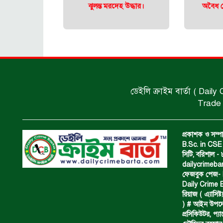
ঝুলন্ত মরদেহ উদ্ধার।
অবৈধ ঘ
ডেইলি ক্রাইম বার্তা ( Daily
Trade 
প্রকাশক ও সম্পা
B.Sc. in CSE 
সিটি, বরিশাল 
dailycrimeb
ফেজবুক পেজ- Da
Daily Crime B
রিয়াজ ( এ‍্যাসিষ্
) # আইন উপদেষ্ট
প্রসিকিউটর, প‍