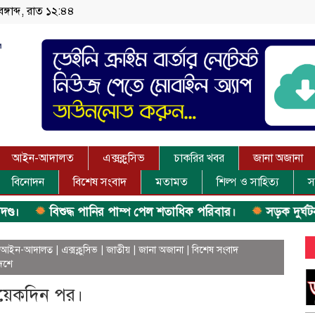
ঙ্গাব্দ, রাত ১২:৪৪
আইন-আদালত
এক্সক্লুসিভ
চাকরির খবর
জানা অজানা
বিনোদন
বিশেষ সংবাদ
মতামত
শিল্প ও সাহিত্য
স
বিশুদ্ধ পানির পাম্প পেল শতাধিক পরিবার।
সড়ক দুর্ঘটনায় বাস
আইন-আদালত
|
এক্সক্লুসিভ
|
জাতীয়
|
জানা অজানা
|
বিশেষ সংবাদ
েশে
কয়েকদিন পর।