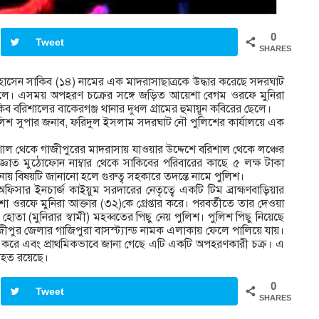
0
Tweet
SHARES
 হোসেন সাকিব (১৪) নামের এক মাদরাসাছাত্রকে উদ্ধার করেছে সদরঘাট
নালে। এসময় অপহরণ চক্রের সঙ্গে জড়িত আয়েশা বেগম ওরফে মুনিরা
কিব বরিশালের বাকেরগঞ্জ থানার দুধল গ্রামের হুমায়ূন কবিরের ছেলে।
 পুলিশ সুপার জনাব, ফরিদুল ইসলাম সদরঘাট নৌ পুলিশের কার্যালয়ে এক
িশাল থেকে গাজীপুরের মাদরাসায় যাওয়ার উদ্দেশে বরিশাল থেকে লঞ্চের
ঞাত মুঠোফোন নাম্বার থেকে সাকিবের পরিবারের কাছে ৫ লক্ষ টাকা
নায় বিষয়টি জানানো হলে গুরুত্ব সহকারে তদন্তে নামে পুলিশ।
অফিসার ইনচার্জ কাইয়ুম সরদারের নেতৃত্বে একটি টিম ব্রাহ্মণবাড়িয়ার
ওরফে মুনিরা আক্তার (৩২)কে গ্রেপ্তার করে। পরবর্তীতে তার দেওয়া
ল হোতা (মুনিরার স্বামী) মহব্বতের পিছু নেয় পুলিশ। পুলিশ পিছু নিয়েছে
পুর জেলার গাজিপুরা বাসস্ট্যান্ড নামক এলাকায় ফেলে পালিয়ে যায়।
 করে এবং প্রাথমিকভাবে জানা গেছে এটি একটি অপহরণকারী চক্র। এ
্যাহত রয়েছে।
0
Tweet
SHARES