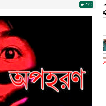
Print
ফে