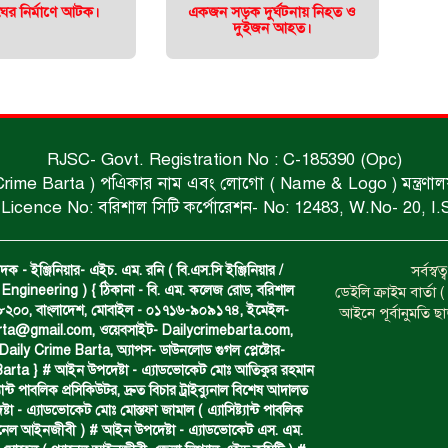
ের নির্মাণে আটক।
একজন সড়ক দুর্ঘটনায় নিহত ও
দুইজন আহত।
RJSC- Govt. Registration No : C-185390 (Opc)
 Crime Barta ) পএিকার নাম এবং লোগো ( Name & Logo ) মন্ত্রণালয় থে
Licence No: বরিশাল সিটি কর্পোরেশন- No: 12483, W.No- 20, I.
দক - ইঞ্জিনিয়ার- এইচ. এম. রনি ( বি.এস.সি ইঞ্জিনিয়ার /
সর্বস্
Engineering ) { ঠিকানা - বি. এম. কলেজ রোড, বরিশাল
ডেইলি ক্রাইম বার্ত
- ৮২০০, বাংলাদেশ, মোবাইল - ০১৭১৬-৯০৯১৭৪, ইমেইল-
আইনে পূর্বানুমতি ছ
arta@gmail.com
, ওয়েবসাইট- Dailycrimebarta.com,
ily Crime Barta, অ‍্যাপস- ডাউনলোড গুগল প্লেষ্টোর-
arta } # আইন উপদেষ্টা - এ্যাডভোকেট মোঃ আতিকুর রহমান
ট‍্যান্ট পাবলিক প্রসিকিউটর, দ্রুত বিচার ট্রাইব্যুনাল বিশেষ আদালত
া - এ্যাডভোকেট মোঃ মোস্তফা জামাল ( এ‍্যাসিষ্ট‍্যান্ট পাবলিক
্যানেল আইনজীবী ) # আইন উপদেষ্টা - এ্যাডভোকেট এস. এম.