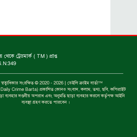
প্রতিমন্ত্রী।
আটকের ঘটনা গত ২৪ ঘণ্টায়।
ধর্ষণের অভিযোগে গ্রেফতার।
কে ট্রেডমার্ক ( TM ) প্রাপ্ত
S.N:349
ইয়াবাসহ কয়েকজন গ্রেপ্তার।
বত্ব স্বত্বাধিকার সংরক্ষিত © 2020 - 2026 | ডেইলি ক্রাইম বার্তা™
ঝুলন্ত মরদেহ উদ্ধার।
া ( Daily Crime Barta) প্রকাশিত কোনও সংবাদ, কলাম, তথ্য, ছবি, কপিরাইট
াড়া ব্যবহার দণ্ডনীয় অপরাধ এবং অনুমতি ছাড়া ব্যবহার করলে কর্তৃপক্ষ আইনি
ব্যবস্থা গ্রহণ করতে পারবেন ।