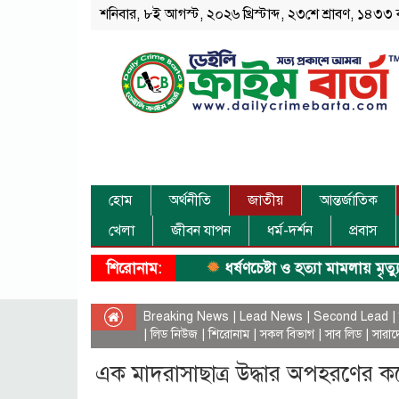
শনিবার, ৮ই আগস্ট, ২০২৬ খ্রিস্টাব্দ, ২৩শে শ্রাবণ, ১৪৩৩ ব
হোম
অর্থনীতি
জাতীয়
আন্তর্জাতিক
খেলা
জীবন যাপন
ধর্ম-দর্শন
প্রবাস
শিরোনাম:
ধর্ষণচেষ্টা ও হত্যা মামলায় মৃত্যুদণ্ড।
Breaking News
|
Lead News
|
Second Lead
|
|
লিড নিউজ
|
শিরোনাম
|
সকল বিভাগ
|
সাব লিড
|
সারাদ
এক মাদরাসাছাত্র উদ্ধার অপহরণের 