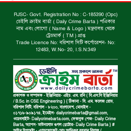
RJSC- Govt. Registration No : C-185390 (Opc)
অভিমান করে স্বামীর আত্মহত্যা।
ডেইলি ক্রাইম বার্তা ( Daily Crime Barta ) পএিকার
নাম এবং লোগো ( Name & Logo ) মন্ত্রণালয় থেকে
ট্রেডমার্ক ( TM ) প্রাপ্ত
ধর্ষণচেষ্টা ও হত্যা মামলায় মৃত্যুদণ্ড।
Trade Licence No: বরিশাল সিটি কর্পোরেশন- No:
12483, W.No- 20, I.S.N:349
বিশুদ্ধ পানির পাম্প পেল শতাধিক পরিবার।
সড়ক দুর্ঘটনায় বাসচাপায় মৃত্যুর ঘটনা।
প্রকাশক ও সম্পাদক - ইঞ্জিনিয়ার- এইচ. এম. রনি ( বি.এস.সি ইঞ্জিনিয়ার
/ B.Sc. in CSE Engineering ) { ঠিকানা - বি. এম. কলেজ রোড,
বরিশাল সিটি, বরিশাল - ৮২০০, বাংলাদেশ, মোবাইল -
বিজিবি’র অভিযানে ইয়াবা জব্দ।
০১৭১৬-৯০৯১৭৪, ইমেইল-
dailycrimebarta@gmail.com
,
ওয়েবসাইট- Dailycrimebarta.com, ফেজবুক পেজ- Daily Crime
Barta, অ‍্যাপস- ডাউনলোড গুগল প্লেষ্টোর- Daily Crime Barta } #
আইন উপদেষ্টা - এ্যাডভোকেট মোঃ আতিকুর রহমান রিয়াজ (