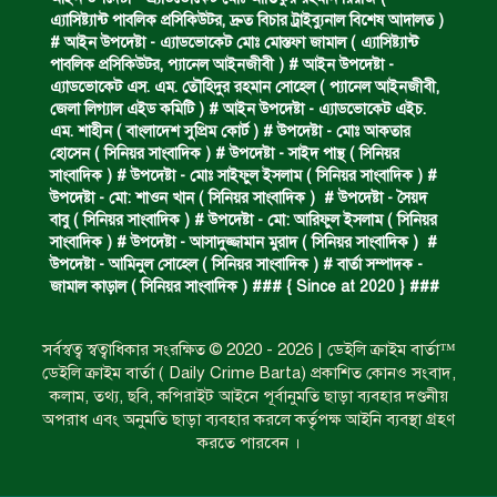
অপহৃত রোহিঙ্গা উদ্ধার।
এ‍্যাসিষ্ট‍্যান্ট পাবলিক প্রসিকিউটর, দ্রুত বিচার ট্রাইব্যুনাল বিশেষ আদালত )
# আইন উপদেষ্টা - এ্যাডভোকেট মোঃ মোস্তফা জামাল ( এ‍্যাসিষ্ট‍্যান্ট
পাবলিক প্রসিকিউটর, প‍্যানেল আইনজীবী ) # আইন উপদেষ্টা -
এ্যাডভোকেট এস. এম. তৌহিদুর রহমান সোহেল ( প‍্যানেল আইনজীবী,
পানিতে ডুবে এক ছাত্রের মৃত্যু।
জেলা লিগ্যাল এইড কমিটি ) # আইন উপদেষ্টা - এ্যাডভোকেট এইচ.
এম. শাহীন ( বাংলাদেশ সুপ্রিম কোর্ট ) # উপদেষ্টা - মোঃ আকতার
হোসেন ( সিনিয়র সাংবাদিক ) # উপদেষ্টা - সাইদ পান্থ ( সিনিয়র
সাংবাদিক ) # উপদেষ্টা - মোঃ সাইফুল ইসলাম ( সিনিয়র সাংবাদিক ) #
ঝুলন্ত মরদেহ উদ্ধার।
উপদেষ্টা - মো: শাওন খান ( সিনিয়র সাংবাদিক ) # উপদেষ্টা - সৈয়দ
বাবু ( সিনিয়র সাংবাদিক ) # উপদেষ্টা - মো: আরিফুল ইসলাম ( সিনিয়র
সাংবাদিক ) # উপদেষ্টা - আসাদুজ্জামান মুরাদ ( সিনিয়র সাংবাদিক ) #
উপদেষ্টা - আমিনুল সোহেল ( সিনিয়র সাংবাদিক ) # বার্তা সম্পাদক -
অবৈধ ঘের নির্মাণে আটক।
জামাল কাড়াল ( সিনিয়র সাংবাদিক ) ### { Since at 2020 } ###
সর্বস্বত্ব স্বত্বাধিকার সংরক্ষিত © 2020 - 2026 | ডেইলি ক্রাইম বার্তা™
একজন সড়ক দুর্ঘটনায় নিহত ও দুইজন আহত।
ডেইলি ক্রাইম বার্তা ( Daily Crime Barta) প্রকাশিত কোনও সংবাদ,
কলাম, তথ্য, ছবি, কপিরাইট আইনে পূর্বানুমতি ছাড়া ব্যবহার দণ্ডনীয়
অপরাধ এবং অনুমতি ছাড়া ব্যবহার করলে কর্তৃপক্ষ আইনি ব্যবস্থা গ্রহণ
করতে পারবেন ।
ডাকাত দলের সদস্য গ্রেফতার।