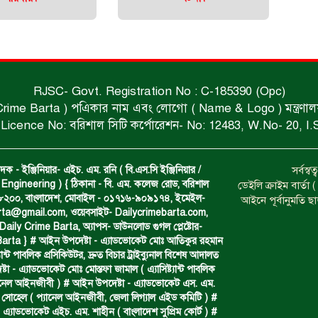
RJSC- Govt. Registration No : C-185390 (Opc)
 Crime Barta ) পএিকার নাম এবং লোগো ( Name & Logo ) মন্ত্রণালয় থে
Licence No: বরিশাল সিটি কর্পোরেশন- No: 12483, W.No- 20, I.
দক - ইঞ্জিনিয়ার- এইচ. এম. রনি ( বি.এস.সি ইঞ্জিনিয়ার /
সর্বস্
Engineering ) { ঠিকানা - বি. এম. কলেজ রোড, বরিশাল
ডেইলি ক্রাইম বার্ত
- ৮২০০, বাংলাদেশ, মোবাইল - ০১৭১৬-৯০৯১৭৪, ইমেইল-
আইনে পূর্বানুমতি ছ
arta@gmail.com
, ওয়েবসাইট- Dailycrimebarta.com,
ily Crime Barta, অ‍্যাপস- ডাউনলোড গুগল প্লেষ্টোর-
arta } # আইন উপদেষ্টা - এ্যাডভোকেট মোঃ আতিকুর রহমান
ট‍্যান্ট পাবলিক প্রসিকিউটর, দ্রুত বিচার ট্রাইব্যুনাল বিশেষ আদালত
া - এ্যাডভোকেট মোঃ মোস্তফা জামাল ( এ‍্যাসিষ্ট‍্যান্ট পাবলিক
্যানেল আইনজীবী ) # আইন উপদেষ্টা - এ্যাডভোকেট এস. এম.
 সোহেল ( প‍্যানেল আইনজীবী, জেলা লিগ্যাল এইড কমিটি ) #
 এ্যাডভোকেট এইচ. এম. শাহীন ( বাংলাদেশ সুপ্রিম কোর্ট ) #