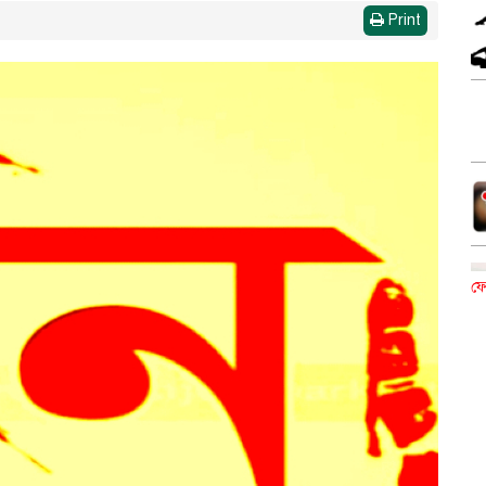
Print
ফে