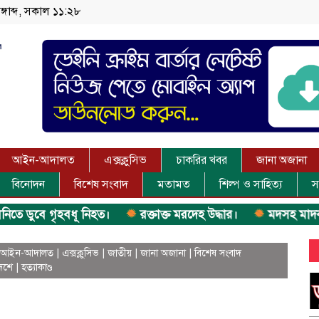
ঙ্গাব্দ, সকাল ১১:২৮
আইন-আদালত
এক্সক্লুসিভ
চাকরির খবর
জানা অজানা
বিনোদন
বিশেষ সংবাদ
মতামত
শিল্প ও সাহিত্য
স
বে গৃহবধূ নিহত।
রক্তাক্ত মরদেহ উদ্ধার।
মদসহ মাদক কারবারি
আইন-আদালত
|
এক্সক্লুসিভ
|
জাতীয়
|
জানা অজানা
|
বিশেষ সংবাদ
েশে
|
হত্যাকাণ্ড