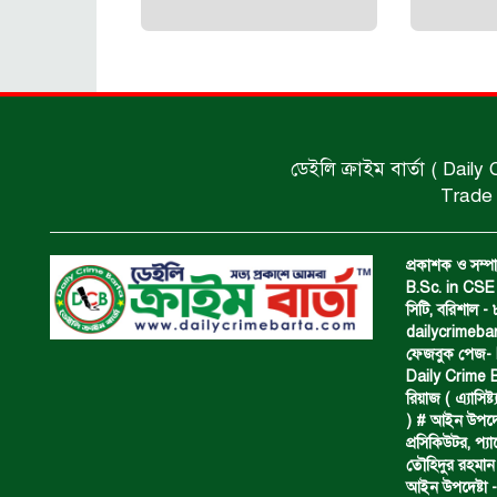
ডেইলি ক্রাইম বার্তা ( Daily
Trade 
প্রকাশক ও সম্পা
B.Sc. in CSE 
সিটি, বরিশাল 
dailycrimeb
ফেজবুক পেজ- Da
Daily Crime B
রিয়াজ ( এ‍্যাসিষ্
) # আইন উপদেষ্ট
প্রসিকিউটর, প‍
তৌহিদুর রহমান
আইন উপদেষ্টা -