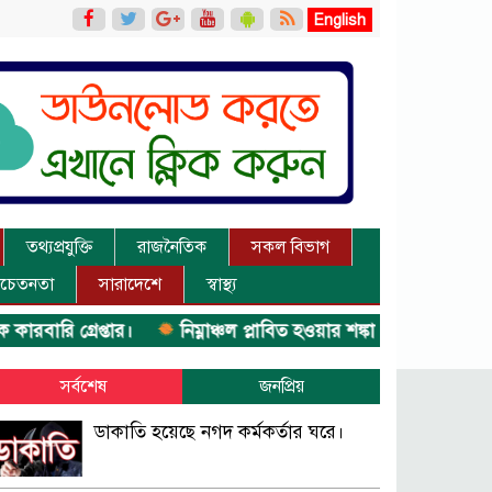
English
তথ্যপ্রযুক্তি
রাজনৈতিক
সকল বিভাগ
চেতনতা
সারাদেশে
স্বাস্থ্য
 গ্রেপ্তার।
নিম্নাঞ্চল প্লাবিত হওয়ার শঙ্কা।
অভিমান করে স্বা
সর্বশেষ
জনপ্রিয়
ডাকাতি হয়েছে নগদ কর্মকর্তার ঘরে।