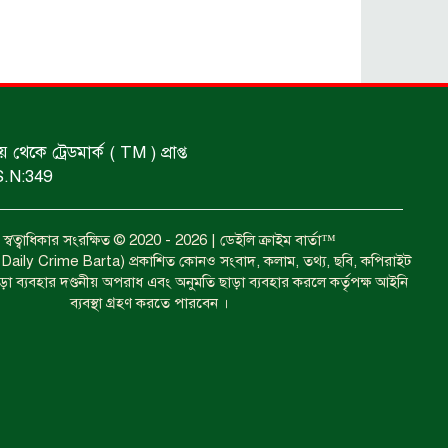
ঝুলন্ত মরদেহ উদ্ধার।
প্রধান আসামির মৃত্যুদণ্ড।
কে ট্রেডমার্ক ( TM ) প্রাপ্ত
S.N:349
গ্রেফতারের দাবিতে মানববন্ধন ও
বিক্ষোভ।
বত্ব স্বত্বাধিকার সংরক্ষিত © 2020 - 2026 | ডেইলি ক্রাইম বার্তা™
া ( Daily Crime Barta) প্রকাশিত কোনও সংবাদ, কলাম, তথ্য, ছবি, কপিরাইট
াড়া ব্যবহার দণ্ডনীয় অপরাধ এবং অনুমতি ছাড়া ব্যবহার করলে কর্তৃপক্ষ আইনি
কারেন্ট জাল জব্দ এবং ধ্বংস।
ব্যবস্থা গ্রহণ করতে পারবেন ।