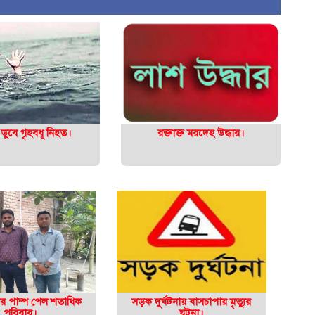
ডুবে গৃহবধূ নিহত।
রক্তাক্ত মরদেহ উদ্ধার।
নির পাম্প পেল শতাধিক
সড়ক দুর্ঘটনায় বাসচাপায় মৃত্যুর
পরিবার।
ঘটনা।