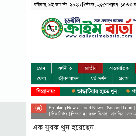
রবিবার, ৯ই আগস্ট, ২০২৬ খ্রিস্টাব্দ, ২৫শে শ্রাবণ, ১৪৩৩ ব
হোম
অর্থনীতি
জাতীয়
আন্তর্জাতিক
খেলা
জীবন যাপন
ধর্ম-দর্শন
প্রবাস
শিরোনাম:
ভাড়াটিয়ার হাতে খুন।
পানিতে ডু
Breaking News
|
Lead News
|
Second Lead
|
|
লিড নিউজ
|
শিরোনাম
|
সকল বিভাগ
|
সাব লিড
|
সারাদ
এক যুবক খুন হয়েছেন।