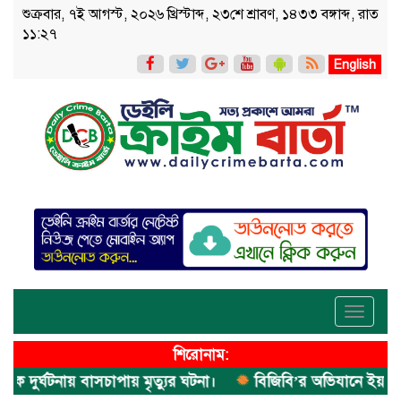
শুক্রবার, ৭ই আগস্ট, ২০২৬ খ্রিস্টাব্দ, ২৩শে শ্রাবণ, ১৪৩৩ বঙ্গাব্দ, রাত
১১:২৭
English
Toggle
navigati
শিরোনাম:
ুর্ঘটনায় বাসচাপায় মৃত্যুর ঘটনা।
বিজিবি’র অভিযানে ইয়াবা জব্দ