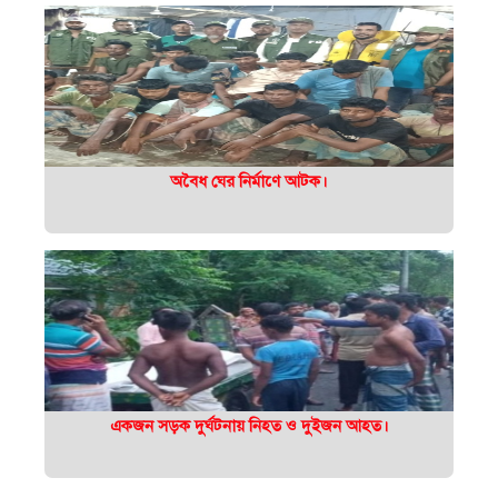
অবৈধ ঘের নির্মাণে আটক।
একজন সড়ক দুর্ঘটনায় নিহত ও দুইজন আহত।