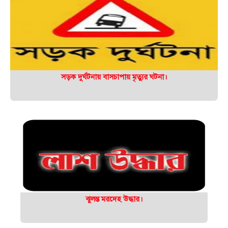
সড়ক দুর্ঘটনায় বাসচাপায় মৃত্যুর ঘটনা।
ঝুলন্ত মরদেহ উদ্ধার।