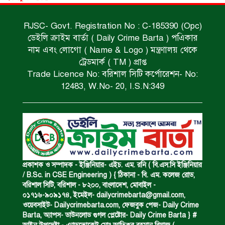
RJSC- Govt. Registration No : C-185390 (Opc)
ডেইলি ক্রাইম বার্তা ( Daily Crime Barta ) পএিকার
সড়ক দুর্ঘটনায় বাসচাপায় মৃত্যুর ঘটনা।
নাম এবং লোগো ( Name & Logo ) মন্ত্রণালয় থেকে
ট্রেডমার্ক ( TM ) প্রাপ্ত
Trade Licence No: বরিশাল সিটি কর্পোরেশন- No:
বিজিবি’র অভিযানে ইয়াবা জব্দ।
12483, W.No- 20, I.S.N:349
অপহৃত রোহিঙ্গা উদ্ধার।
পানিতে ডুবে এক ছাত্রের মৃত্যু।
প্রকাশক ও সম্পাদক - ইঞ্জিনিয়ার- এইচ. এম. রনি ( বি.এস.সি ইঞ্জিনিয়ার
/ B.Sc. in CSE Engineering ) { ঠিকানা - বি. এম. কলেজ রোড,
বরিশাল সিটি, বরিশাল - ৮২০০, বাংলাদেশ, মোবাইল -
০১৭১৬-৯০৯১৭৪, ইমেইল-
dailycrimebarta@gmail.com
,
ঝুলন্ত মরদেহ উদ্ধার।
ওয়েবসাইট- Dailycrimebarta.com, ফেজবুক পেজ- Daily Crime
Barta, অ‍্যাপস- ডাউনলোড গুগল প্লেষ্টোর- Daily Crime Barta } #