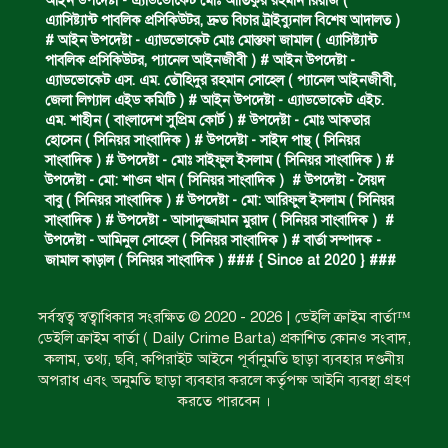
আইন উপদেষ্টা - এ্যাডভোকেট মোঃ আতিকুর রহমান রিয়াজ (
এ‍্যাসিষ্ট‍্যান্ট পাবলিক প্রসিকিউটর, দ্রুত বিচার ট্রাইব্যুনাল বিশেষ আদালত )
অবৈধ ঘের নির্মাণে আটক।
# আইন উপদেষ্টা - এ্যাডভোকেট মোঃ মোস্তফা জামাল ( এ‍্যাসিষ্ট‍্যান্ট
পাবলিক প্রসিকিউটর, প‍্যানেল আইনজীবী ) # আইন উপদেষ্টা -
এ্যাডভোকেট এস. এম. তৌহিদুর রহমান সোহেল ( প‍্যানেল আইনজীবী,
জেলা লিগ্যাল এইড কমিটি ) # আইন উপদেষ্টা - এ্যাডভোকেট এইচ.
একজন সড়ক দুর্ঘটনায় নিহত ও দুইজন আহত।
এম. শাহীন ( বাংলাদেশ সুপ্রিম কোর্ট ) # উপদেষ্টা - মোঃ আকতার
হোসেন ( সিনিয়র সাংবাদিক ) # উপদেষ্টা - সাইদ পান্থ ( সিনিয়র
সাংবাদিক ) # উপদেষ্টা - মোঃ সাইফুল ইসলাম ( সিনিয়র সাংবাদিক ) #
উপদেষ্টা - মো: শাওন খান ( সিনিয়র সাংবাদিক ) # উপদেষ্টা - সৈয়দ
ডাকাত দলের সদস্য গ্রেফতার।
বাবু ( সিনিয়র সাংবাদিক ) # উপদেষ্টা - মো: আরিফুল ইসলাম ( সিনিয়র
সাংবাদিক ) # উপদেষ্টা - আসাদুজ্জামান মুরাদ ( সিনিয়র সাংবাদিক ) #
উপদেষ্টা - আমিনুল সোহেল ( সিনিয়র সাংবাদিক ) # বার্তা সম্পাদক -
জামাল কাড়াল ( সিনিয়র সাংবাদিক ) ### { Since at 2020 } ###
ঝুলন্ত মরদেহ উদ্ধার।
সর্বস্বত্ব স্বত্বাধিকার সংরক্ষিত © 2020 - 2026 | ডেইলি ক্রাইম বার্তা™
ডেইলি ক্রাইম বার্তা ( Daily Crime Barta) প্রকাশিত কোনও সংবাদ,
প্রধান আসামির মৃত্যুদণ্ড।
কলাম, তথ্য, ছবি, কপিরাইট আইনে পূর্বানুমতি ছাড়া ব্যবহার দণ্ডনীয়
অপরাধ এবং অনুমতি ছাড়া ব্যবহার করলে কর্তৃপক্ষ আইনি ব্যবস্থা গ্রহণ
করতে পারবেন ।
গ্রেফতারের দাবিতে মানববন্ধন ও বিক্ষোভ।