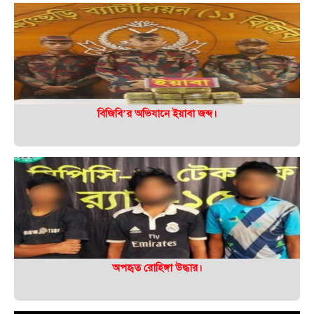
বিজিবি’র অভিযানে ইয়াবা জব্দ।
অপহৃত রোহিঙ্গা উদ্ধার।