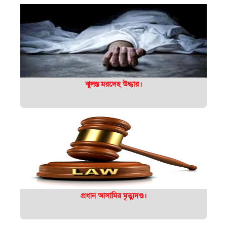
ঝুলন্ত মরদেহ উদ্ধার।
প্রধান আসামির মৃত্যুদণ্ড।