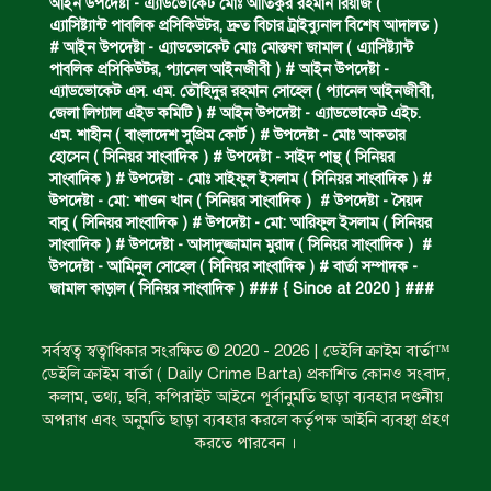
আইন উপদেষ্টা - এ্যাডভোকেট মোঃ আতিকুর রহমান রিয়াজ (
এ‍্যাসিষ্ট‍্যান্ট পাবলিক প্রসিকিউটর, দ্রুত বিচার ট্রাইব্যুনাল বিশেষ আদালত )
ঝুলন্ত মরদেহ উদ্ধার।
# আইন উপদেষ্টা - এ্যাডভোকেট মোঃ মোস্তফা জামাল ( এ‍্যাসিষ্ট‍্যান্ট
পাবলিক প্রসিকিউটর, প‍্যানেল আইনজীবী ) # আইন উপদেষ্টা -
এ্যাডভোকেট এস. এম. তৌহিদুর রহমান সোহেল ( প‍্যানেল আইনজীবী,
জেলা লিগ্যাল এইড কমিটি ) # আইন উপদেষ্টা - এ্যাডভোকেট এইচ.
প্রধান আসামির মৃত্যুদণ্ড।
এম. শাহীন ( বাংলাদেশ সুপ্রিম কোর্ট ) # উপদেষ্টা - মোঃ আকতার
হোসেন ( সিনিয়র সাংবাদিক ) # উপদেষ্টা - সাইদ পান্থ ( সিনিয়র
সাংবাদিক ) # উপদেষ্টা - মোঃ সাইফুল ইসলাম ( সিনিয়র সাংবাদিক ) #
উপদেষ্টা - মো: শাওন খান ( সিনিয়র সাংবাদিক ) # উপদেষ্টা - সৈয়দ
গ্রেফতারের দাবিতে মানববন্ধন ও বিক্ষোভ।
বাবু ( সিনিয়র সাংবাদিক ) # উপদেষ্টা - মো: আরিফুল ইসলাম ( সিনিয়র
সাংবাদিক ) # উপদেষ্টা - আসাদুজ্জামান মুরাদ ( সিনিয়র সাংবাদিক ) #
উপদেষ্টা - আমিনুল সোহেল ( সিনিয়র সাংবাদিক ) # বার্তা সম্পাদক -
জামাল কাড়াল ( সিনিয়র সাংবাদিক ) ### { Since at 2020 } ###
কারেন্ট জাল জব্দ এবং ধ্বংস।
সর্বস্বত্ব স্বত্বাধিকার সংরক্ষিত © 2020 - 2026 | ডেইলি ক্রাইম বার্তা™
ডেইলি ক্রাইম বার্তা ( Daily Crime Barta) প্রকাশিত কোনও সংবাদ,
গাঁজা চাষে গ্রেফতার।
কলাম, তথ্য, ছবি, কপিরাইট আইনে পূর্বানুমতি ছাড়া ব্যবহার দণ্ডনীয়
অপরাধ এবং অনুমতি ছাড়া ব্যবহার করলে কর্তৃপক্ষ আইনি ব্যবস্থা গ্রহণ
করতে পারবেন ।
শিশুদের ফিরতে হবে খেলার মাঠে : ক্রীড়া