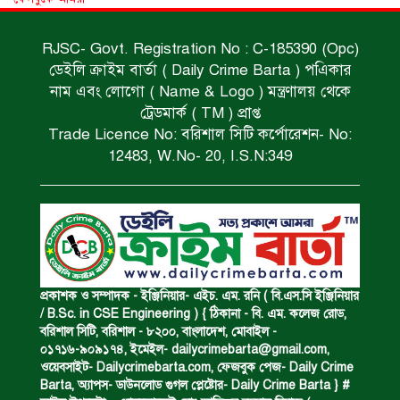
RJSC- Govt. Registration No : C-185390 (Opc)
ডেইলি ক্রাইম বার্তা ( Daily Crime Barta ) পএিকার
পানিতে ডুবে এক ছাত্রের মৃত্যু।
নাম এবং লোগো ( Name & Logo ) মন্ত্রণালয় থেকে
ট্রেডমার্ক ( TM ) প্রাপ্ত
Trade Licence No: বরিশাল সিটি কর্পোরেশন- No:
ঝুলন্ত মরদেহ উদ্ধার।
12483, W.No- 20, I.S.N:349
অবৈধ ঘের নির্মাণে আটক।
একজন সড়ক দুর্ঘটনায় নিহত ও দুইজন আহত।
প্রকাশক ও সম্পাদক - ইঞ্জিনিয়ার- এইচ. এম. রনি ( বি.এস.সি ইঞ্জিনিয়ার
/ B.Sc. in CSE Engineering ) { ঠিকানা - বি. এম. কলেজ রোড,
বরিশাল সিটি, বরিশাল - ৮২০০, বাংলাদেশ, মোবাইল -
০১৭১৬-৯০৯১৭৪, ইমেইল-
dailycrimebarta@gmail.com
,
ডাকাত দলের সদস্য গ্রেফতার।
ওয়েবসাইট- Dailycrimebarta.com, ফেজবুক পেজ- Daily Crime
Barta, অ‍্যাপস- ডাউনলোড গুগল প্লেষ্টোর- Daily Crime Barta } #