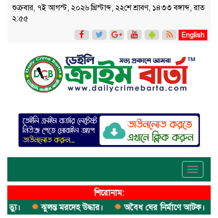
শুক্রবার, ৭ই আগস্ট, ২০২৬ খ্রিস্টাব্দ, ২২শে শ্রাবণ, ১৪৩৩ বঙ্গাব্দ, রাত
২:৫৫
English
Toggle
navigati
শিরোনাম:
ু।
ঝুলন্ত মরদেহ উদ্ধার।
অবৈধ ঘের নির্মাণে আটক।
এক