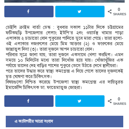
0
SHARES
ডেইলি ক্রাইম বার্তা ডেস্ক : বুধবার সকাল ১১টার দিকে চট্টগ্রামের
ফটিকছড়ি উপজেলার লেলাং ইউপি’র ২নং ওয়ার্ডস্থ খামার পাড়া
এলাকায় ২ চাচাতো বোন পুকুরের পানিতে ডুবে মারা গেছে। তারা হলো-
ওই এলাকার নজরুলের মেয়ে মিম আক্তার (২) ও ফারুকের মেয়ে
জান্নাতুল নিসা (৩)। তারা দুজনে আপন চাচাতো বোন।
পরিবার সূত্রে জানা যায়, তারা দুজনে একসাথে খেলা করছিল। এমন
সময়ে ১০ মিনিটের মধ্যে তারা নিখোঁজ হয়ে যায়। খোঁজাখুঁজির এক
পর্যায়ে তাদের দেহ বাড়ির পাশের পুকুরে ভেসে উঠতে দেখে স্থানীয়রা।
পরে তাদের উদ্ধার করে স্বাস্থ্য কমপ্লেক্স এ নিয়ে গেলে তাদের দুজনকেই
মৃত ঘোষণা করে চিকিৎসক।
বিষয়গুলো নিশ্চিত করেছে উপজেলা স্বাস্থ্য কমপ্লেক্স এর দায়িত্বরত
ইমার্জেন্সি চিকিৎসক ডা. ফাতেমাতুজ জোহরা।
0
SHARES
এ ক্যাটাগরীর আরো সংবাদ