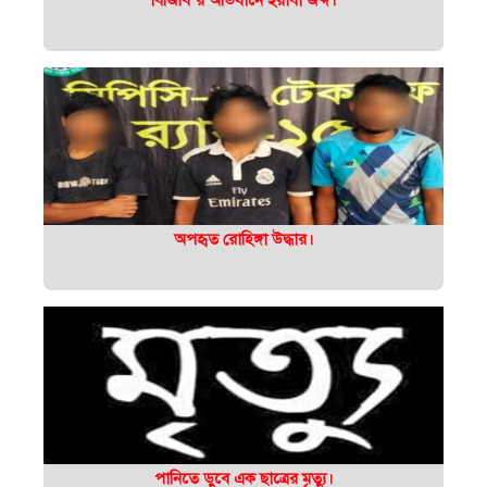
অপহৃত রোহিঙ্গা উদ্ধার।
পানিতে ডুবে এক ছাত্রের মৃত্যু।