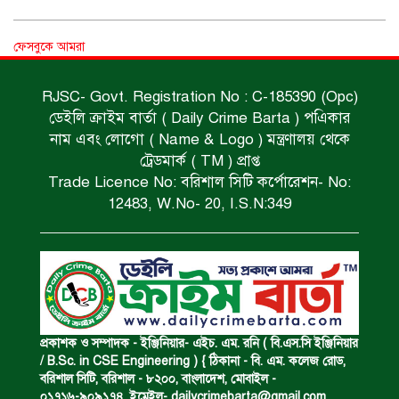
নিম্নাঞ্চল প্লাবিত হওয়ার শঙ্কা।
ফেসবুকে আমরা
RJSC- Govt. Registration No : C-185390 (Opc)
অভিমান করে স্বামীর আত্মহত্যা।
ডেইলি ক্রাইম বার্তা ( Daily Crime Barta ) পএিকার
নাম এবং লোগো ( Name & Logo ) মন্ত্রণালয় থেকে
ট্রেডমার্ক ( TM ) প্রাপ্ত
Trade Licence No: বরিশাল সিটি কর্পোরেশন- No:
ধর্ষণচেষ্টা ও হত্যা মামলায় মৃত্যুদণ্ড।
12483, W.No- 20, I.S.N:349
বিশুদ্ধ পানির পাম্প পেল শতাধিক পরিবার।
সড়ক দুর্ঘটনায় বাসচাপায় মৃত্যুর ঘটনা।
প্রকাশক ও সম্পাদক - ইঞ্জিনিয়ার- এইচ. এম. রনি ( বি.এস.সি ইঞ্জিনিয়ার
/ B.Sc. in CSE Engineering ) { ঠিকানা - বি. এম. কলেজ রোড,
বরিশাল সিটি, বরিশাল - ৮২০০, বাংলাদেশ, মোবাইল -
০১৭১৬-৯০৯১৭৪, ইমেইল-
dailycrimebarta@gmail.com
,