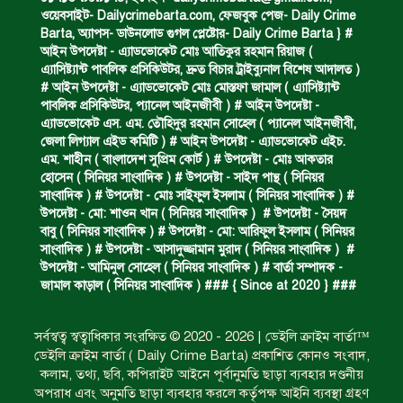
বিজিবি’র অভিযানে ইয়াবা জব্দ।
ওয়েবসাইট- Dailycrimebarta.com, ফেজবুক পেজ- Daily Crime
Barta, অ‍্যাপস- ডাউনলোড গুগল প্লেষ্টোর- Daily Crime Barta } #
আইন উপদেষ্টা - এ্যাডভোকেট মোঃ আতিকুর রহমান রিয়াজ (
এ‍্যাসিষ্ট‍্যান্ট পাবলিক প্রসিকিউটর, দ্রুত বিচার ট্রাইব্যুনাল বিশেষ আদালত )
অপহৃত রোহিঙ্গা উদ্ধার।
# আইন উপদেষ্টা - এ্যাডভোকেট মোঃ মোস্তফা জামাল ( এ‍্যাসিষ্ট‍্যান্ট
পাবলিক প্রসিকিউটর, প‍্যানেল আইনজীবী ) # আইন উপদেষ্টা -
এ্যাডভোকেট এস. এম. তৌহিদুর রহমান সোহেল ( প‍্যানেল আইনজীবী,
জেলা লিগ্যাল এইড কমিটি ) # আইন উপদেষ্টা - এ্যাডভোকেট এইচ.
পানিতে ডুবে এক ছাত্রের মৃত্যু।
এম. শাহীন ( বাংলাদেশ সুপ্রিম কোর্ট ) # উপদেষ্টা - মোঃ আকতার
হোসেন ( সিনিয়র সাংবাদিক ) # উপদেষ্টা - সাইদ পান্থ ( সিনিয়র
সাংবাদিক ) # উপদেষ্টা - মোঃ সাইফুল ইসলাম ( সিনিয়র সাংবাদিক ) #
উপদেষ্টা - মো: শাওন খান ( সিনিয়র সাংবাদিক ) # উপদেষ্টা - সৈয়দ
ঝুলন্ত মরদেহ উদ্ধার।
বাবু ( সিনিয়র সাংবাদিক ) # উপদেষ্টা - মো: আরিফুল ইসলাম ( সিনিয়র
সাংবাদিক ) # উপদেষ্টা - আসাদুজ্জামান মুরাদ ( সিনিয়র সাংবাদিক ) #
উপদেষ্টা - আমিনুল সোহেল ( সিনিয়র সাংবাদিক ) # বার্তা সম্পাদক -
জামাল কাড়াল ( সিনিয়র সাংবাদিক ) ### { Since at 2020 } ###
অবৈধ ঘের নির্মাণে আটক।
সর্বস্বত্ব স্বত্বাধিকার সংরক্ষিত © 2020 - 2026 | ডেইলি ক্রাইম বার্তা™
ডেইলি ক্রাইম বার্তা ( Daily Crime Barta) প্রকাশিত কোনও সংবাদ,
একজন সড়ক দুর্ঘটনায় নিহত ও দুইজন আহত।
কলাম, তথ্য, ছবি, কপিরাইট আইনে পূর্বানুমতি ছাড়া ব্যবহার দণ্ডনীয়
অপরাধ এবং অনুমতি ছাড়া ব্যবহার করলে কর্তৃপক্ষ আইনি ব্যবস্থা গ্রহণ