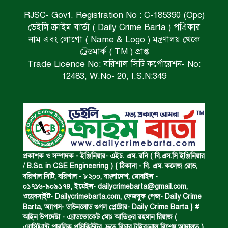
RJSC- Govt. Registration No : C-185390 (Opc)
ডেইলি ক্রাইম বার্তা ( Daily Crime Barta ) পএিকার
রক্তাক্ত মরদেহ উদ্ধার।
নাম এবং লোগো ( Name & Logo ) মন্ত্রণালয় থেকে
ট্রেডমার্ক ( TM ) প্রাপ্ত
Trade Licence No: বরিশাল সিটি কর্পোরেশন- No:
মদসহ মাদক কারবারি গ্রেপ্তার।
12483, W.No- 20, I.S.N:349
নিম্নাঞ্চল প্লাবিত হওয়ার শঙ্কা।
অভিমান করে স্বামীর আত্মহত্যা।
প্রকাশক ও সম্পাদক - ইঞ্জিনিয়ার- এইচ. এম. রনি ( বি.এস.সি ইঞ্জিনিয়ার
/ B.Sc. in CSE Engineering ) { ঠিকানা - বি. এম. কলেজ রোড,
বরিশাল সিটি, বরিশাল - ৮২০০, বাংলাদেশ, মোবাইল -
০১৭১৬-৯০৯১৭৪, ইমেইল-
dailycrimebarta@gmail.com
,
ধর্ষণচেষ্টা ও হত্যা মামলায় মৃত্যুদণ্ড।
ওয়েবসাইট- Dailycrimebarta.com, ফেজবুক পেজ- Daily Crime
Barta, অ‍্যাপস- ডাউনলোড গুগল প্লেষ্টোর- Daily Crime Barta } #
আইন উপদেষ্টা - এ্যাডভোকেট মোঃ আতিকুর রহমান রিয়াজ (
এ‍্যাসিষ্ট‍্যান্ট পাবলিক প্রসিকিউটর, দ্রুত বিচার ট্রাইব্যুনাল বিশেষ আদালত )