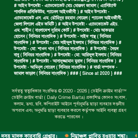
বিশুদ্ধ পানির পাম্প পেল শতাধিক পরিবার।
# আইন উপদেষ্টা - এ্যাডভোকেট মোঃ মোস্তফা জামাল ( এ‍্যাসিষ্ট‍্যান্ট
পাবলিক প্রসিকিউটর, প‍্যানেল আইনজীবী ) # আইন উপদেষ্টা -
এ্যাডভোকেট এস. এম. তৌহিদুর রহমান সোহেল ( প‍্যানেল আইনজীবী,
জেলা লিগ্যাল এইড কমিটি ) # আইন উপদেষ্টা - এ্যাডভোকেট এইচ.
সড়ক দুর্ঘটনায় বাসচাপায় মৃত্যুর ঘটনা।
এম. শাহীন ( বাংলাদেশ সুপ্রিম কোর্ট ) # উপদেষ্টা - মোঃ আকতার
হোসেন ( সিনিয়র সাংবাদিক ) # উপদেষ্টা - সাইদ পান্থ ( সিনিয়র
সাংবাদিক ) # উপদেষ্টা - মোঃ সাইফুল ইসলাম ( সিনিয়র সাংবাদিক ) #
উপদেষ্টা - মো: শাওন খান ( সিনিয়র সাংবাদিক ) # উপদেষ্টা - সৈয়দ
বিজিবি’র অভিযানে ইয়াবা জব্দ।
বাবু ( সিনিয়র সাংবাদিক ) # উপদেষ্টা - মো: আরিফুল ইসলাম ( সিনিয়র
সাংবাদিক ) # উপদেষ্টা - আসাদুজ্জামান মুরাদ ( সিনিয়র সাংবাদিক ) #
উপদেষ্টা - আমিনুল সোহেল ( সিনিয়র সাংবাদিক ) # বার্তা সম্পাদক -
জামাল কাড়াল ( সিনিয়র সাংবাদিক ) ### { Since at 2020 } ###
অপহৃত রোহিঙ্গা উদ্ধার।
সর্বস্বত্ব স্বত্বাধিকার সংরক্ষিত © 2020 - 2026 | ডেইলি ক্রাইম বার্তা™
ডেইলি ক্রাইম বার্তা ( Daily Crime Barta) প্রকাশিত কোনও সংবাদ,
পানিতে ডুবে এক ছাত্রের মৃত্যু।
কলাম, তথ্য, ছবি, কপিরাইট আইনে পূর্বানুমতি ছাড়া ব্যবহার দণ্ডনীয়
অপরাধ এবং অনুমতি ছাড়া ব্যবহার করলে কর্তৃপক্ষ আইনি ব্যবস্থা গ্রহণ
করতে পারবেন ।
ঝুলন্ত মরদেহ উদ্ধার।
 মাদক কারবারি গ্রেপ্তার।
নিম্নাঞ্চল প্লাবিত হওয়ার শঙ্কা।
অভ