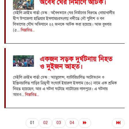
অবৈধ ঘের নির্মাণে আটক।
ডেইলি ক্রাইম বার্তা ডেস্ক : অবৈধভাবে ঘের নির্মাণের বিরুদ্ধে নোয়াখালীর
দ্বীপ উপজেলা হাতিয়ার ইসলামচরসংলগ্ন নদীতে নৌ পুলিশ ও বন
বিভাগের যৌথ অভিযানে ২২ জনকে আটক করা হয়েছে। আজ বুধবার
(৫...
বিস্তারিত...
একজন সড়ক দুর্ঘটনায় নিহত
ও দুইজন আহত।
ডেইলি ক্রাইম বার্তা ডেস্ক : অ্যাম্বুলেন্স, ব্যাটারিচালিত অটোভ্যান ও
ইঞ্জিনচালিত গাড়ির ত্রিমুখী সংঘর্ষে ইয়ারুল ইসলাম (৩০) নামে এক শ্রমিক
নিহত হয়েছেন, আর এ ঘটনা ঘটেছে নাটোরের লালপুরে। এ ঘটনায়
আরও...
বিস্তারিত...
01
02
03
04