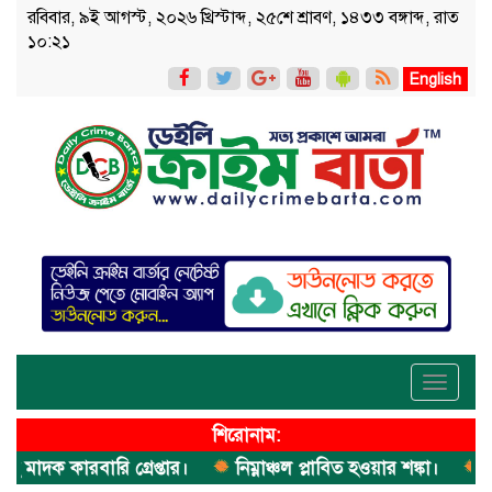
রবিবার, ৯ই আগস্ট, ২০২৬ খ্রিস্টাব্দ, ২৫শে শ্রাবণ, ১৪৩৩ বঙ্গাব্দ, রাত
১০:২১
English
Toggle
navigati
শিরোনাম:
দক কারবারি গ্রেপ্তার।
নিম্নাঞ্চল প্লাবিত হওয়ার শঙ্কা।
অভিম