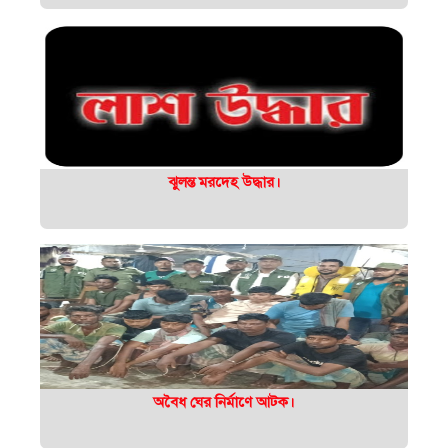
ঝুলন্ত মরদেহ উদ্ধার।
অবৈধ ঘের নির্মাণে আটক।