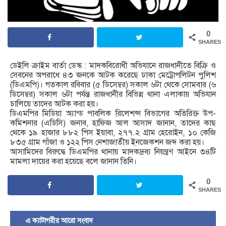
0
SHARES
ডেইলি ক্রাইম বার্তা ডেস্ক : মাদকবিরোধী অভিযানে রাজধানীতে বিক্রি ও
সেবনের অপরাধে ৪৩ জনকে আটক করেছে ঢাকা মেট্রোপলিটন পুলিশ
(ডিএমপি)। গতকাল রবিবার (৫ ডিসেম্বর) সকাল ৬টা থেকে সোমবার (৬
ডিসেম্বর) সকাল ৬টা পর্যন্ত রাজধানীর বিভিন্ন থানা এলাকায় অভিযান
চালিয়ে তাদের আটক করা হয়।
ডিএমপির মিডিয়া অ্যান্ড পাবলিক রিলেশন্স বিভাগের অতিরিক্ত উপ-
কমিশনার (এডিসি) জনাব, হাফিজ আল আসাদ জানান, তাদের কাছ
থেকে ১৯ হাজার ৮৮২ পিস ইয়াবা, ২৭৭.২ গ্রাম হেরোইন, ১০ কেজি
৮৩৫ গ্রাম গাঁজা ও ১২২ পিস নেশাজাতীয় ইনজেকশন জব্দ করা হয়।
আসামিদের বিরুদ্ধে ডিএমপির থানায় মাদকদ্রব্য নিয়ন্ত্রণ আইনে ৩৪টি
মামলা দায়ের করা হয়েছে বলে জানান তিনি।
0
SHARES
এ ক্যাটাগরীর আরো সংবাদ