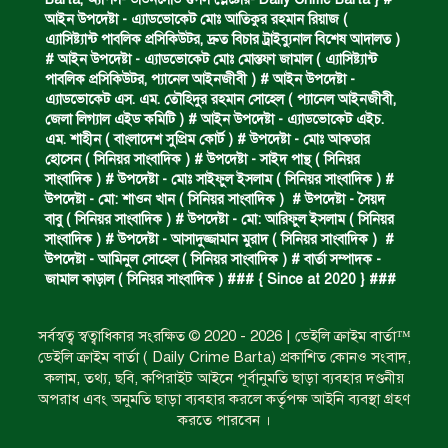
আইন উপদেষ্টা - এ্যাডভোকেট মোঃ আতিকুর রহমান রিয়াজ (
এ‍্যাসিষ্ট‍্যান্ট পাবলিক প্রসিকিউটর, দ্রুত বিচার ট্রাইব্যুনাল বিশেষ আদালত )
ঝুলন্ত মরদেহ উদ্ধার।
# আইন উপদেষ্টা - এ্যাডভোকেট মোঃ মোস্তফা জামাল ( এ‍্যাসিষ্ট‍্যান্ট
পাবলিক প্রসিকিউটর, প‍্যানেল আইনজীবী ) # আইন উপদেষ্টা -
এ্যাডভোকেট এস. এম. তৌহিদুর রহমান সোহেল ( প‍্যানেল আইনজীবী,
জেলা লিগ্যাল এইড কমিটি ) # আইন উপদেষ্টা - এ্যাডভোকেট এইচ.
অবৈধ ঘের নির্মাণে আটক।
এম. শাহীন ( বাংলাদেশ সুপ্রিম কোর্ট ) # উপদেষ্টা - মোঃ আকতার
হোসেন ( সিনিয়র সাংবাদিক ) # উপদেষ্টা - সাইদ পান্থ ( সিনিয়র
সাংবাদিক ) # উপদেষ্টা - মোঃ সাইফুল ইসলাম ( সিনিয়র সাংবাদিক ) #
উপদেষ্টা - মো: শাওন খান ( সিনিয়র সাংবাদিক ) # উপদেষ্টা - সৈয়দ
একজন সড়ক দুর্ঘটনায় নিহত ও দুইজন আহত।
বাবু ( সিনিয়র সাংবাদিক ) # উপদেষ্টা - মো: আরিফুল ইসলাম ( সিনিয়র
সাংবাদিক ) # উপদেষ্টা - আসাদুজ্জামান মুরাদ ( সিনিয়র সাংবাদিক ) #
উপদেষ্টা - আমিনুল সোহেল ( সিনিয়র সাংবাদিক ) # বার্তা সম্পাদক -
জামাল কাড়াল ( সিনিয়র সাংবাদিক ) ### { Since at 2020 } ###
ডাকাত দলের সদস্য গ্রেফতার।
সর্বস্বত্ব স্বত্বাধিকার সংরক্ষিত © 2020 - 2026 | ডেইলি ক্রাইম বার্তা™
ডেইলি ক্রাইম বার্তা ( Daily Crime Barta) প্রকাশিত কোনও সংবাদ,
ঝুলন্ত মরদেহ উদ্ধার।
কলাম, তথ্য, ছবি, কপিরাইট আইনে পূর্বানুমতি ছাড়া ব্যবহার দণ্ডনীয়
অপরাধ এবং অনুমতি ছাড়া ব্যবহার করলে কর্তৃপক্ষ আইনি ব্যবস্থা গ্রহণ
করতে পারবেন ।
প্রধান আসামির মৃত্যুদণ্ড।