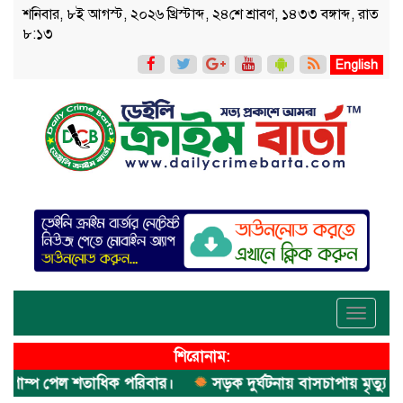
শনিবার, ৮ই আগস্ট, ২০২৬ খ্রিস্টাব্দ, ২৪শে শ্রাবণ, ১৪৩৩ বঙ্গাব্দ, রাত
৮:১৩
English
Toggle
navigati
শিরোনাম:
পাম্প পেল শতাধিক পরিবার।
সড়ক দুর্ঘটনায় বাসচাপায় মৃত্যুর ঘটনা