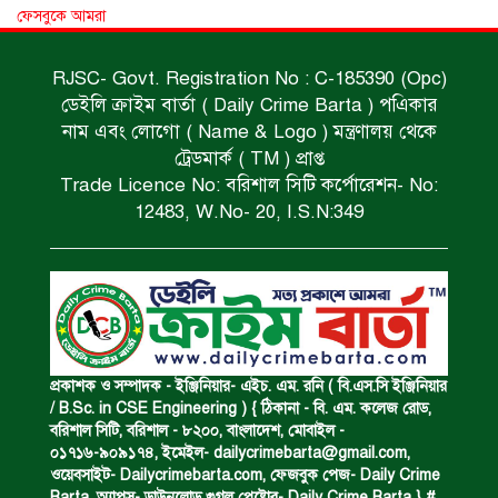
ধর্ষণচেষ্টা ও হত্যা মামলায় মৃত্যুদণ্ড।
ফেসবুকে আমরা
RJSC- Govt. Registration No : C-185390 (Opc)
ডেইলি ক্রাইম বার্তা ( Daily Crime Barta ) পএিকার
বিশুদ্ধ পানির পাম্প পেল শতাধিক পরিবার।
নাম এবং লোগো ( Name & Logo ) মন্ত্রণালয় থেকে
ট্রেডমার্ক ( TM ) প্রাপ্ত
Trade Licence No: বরিশাল সিটি কর্পোরেশন- No:
সড়ক দুর্ঘটনায় বাসচাপায় মৃত্যুর ঘটনা।
12483, W.No- 20, I.S.N:349
বিজিবি’র অভিযানে ইয়াবা জব্দ।
অপহৃত রোহিঙ্গা উদ্ধার।
প্রকাশক ও সম্পাদক - ইঞ্জিনিয়ার- এইচ. এম. রনি ( বি.এস.সি ইঞ্জিনিয়ার
/ B.Sc. in CSE Engineering ) { ঠিকানা - বি. এম. কলেজ রোড,
বরিশাল সিটি, বরিশাল - ৮২০০, বাংলাদেশ, মোবাইল -
০১৭১৬-৯০৯১৭৪, ইমেইল-
dailycrimebarta@gmail.com
,
পানিতে ডুবে এক ছাত্রের মৃত্যু।
ওয়েবসাইট- Dailycrimebarta.com, ফেজবুক পেজ- Daily Crime
Barta, অ‍্যাপস- ডাউনলোড গুগল প্লেষ্টোর- Daily Crime Barta } #