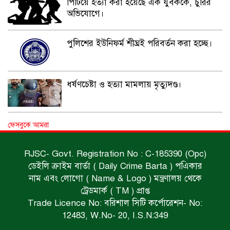
পিটিয়ে হত্যা করা হয়েছে এক যুবককে, চুরির
অভিযোগে।
পুলিশের ইউনিফর্ম শীঘ্রই পরিবর্তন করা হচ্ছে।
ধর্ষণচেষ্টা ও হত্যা মামলায় মৃত্যুদণ্ড।
বিশুদ্ধ পানির পাম্প পেল শতাধিক পরিবার।
ফেসবুকে আমরা
RJSC- Govt. Registration No : C-185390 (Opc)
ডেইলি ক্রাইম বার্তা ( Daily Crime Barta ) পএিকার
সড়ক দুর্ঘটনায় বাসচাপায় মৃত্যুর ঘটনা।
নাম এবং লোগো ( Name & Logo ) মন্ত্রণালয় থেকে
ট্রেডমার্ক ( TM ) প্রাপ্ত
Trade Licence No: বরিশাল সিটি কর্পোরেশন- No:
বিজিবি’র অভিযানে ইয়াবা জব্দ।
12483, W.No- 20, I.S.N:349