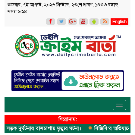
শুক্রবার, ৭ই আগস্ট, ২০২৬ খ্রিস্টাব্দ, ২৩শে শ্রাবণ, ১৪৩৩ বঙ্গাব্দ,
সন্ধ্যা ৬:১৪
English
Toggle
navigati
শিরোনাম:
ক দুর্ঘটনায় বাসচাপায় মৃত্যুর ঘটনা।
বিজিবি’র অভিযানে ইয়াবা 