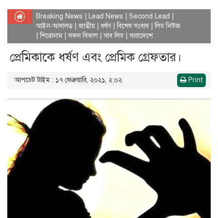
Breaking News
|
Lead News
|
Second Lead
|
আইন-আদালত
|
জাতীয়
|
ধর্ষণ
|
বিশেষ সংবাদ
|
লিড নিউজ
|
শিরোনাম
|
সকল বিভাগ
|
সাব লিড
|
সারাদেশে
প্রেমিকাকে ধর্ষণ এবং প্রেমিক গ্রেফতার।
আপডেট টাইম : ১৭ ফেব্রুয়ারি, ২০২১, ২:০২
Print