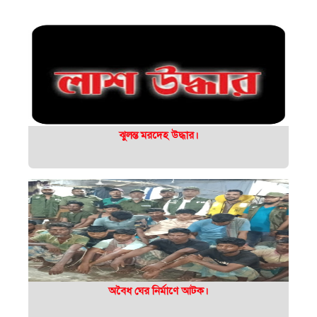
ঝুলন্ত মরদেহ উদ্ধার।
অবৈধ ঘের নির্মাণে আটক।