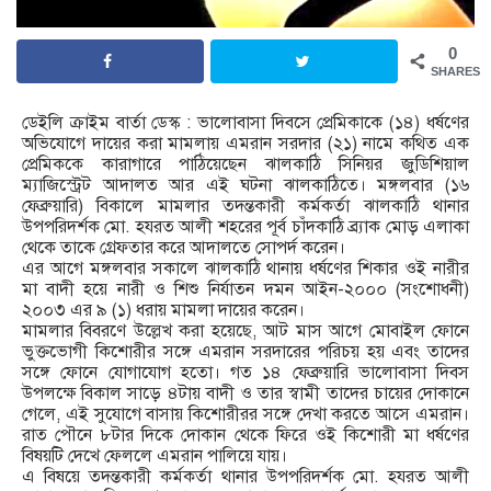
0
SHARES
ডেইলি ক্রাইম বার্তা ডেস্ক : ভালোবাসা দিবসে প্রেমিকাকে (১৪) ধর্ষণের
অভিযোগে দায়ের করা মামলায় এমরান সরদার (২১) নামে কথিত এক
প্রেমিককে কারাগারে পাঠিয়েছেন ঝালকাঠি সিনিয়র জুডিশিয়াল
ম্যাজিস্ট্রেট আদালত আর এই ঘটনা ঝালকাঠিতে। মঙ্গলবার (১৬
ফেব্রুয়ারি) বিকালে মামলার তদন্তকারী কর্মকর্তা ঝালকাঠি থানার
উপপরিদর্শক মো. হযরত আলী শহরের পূর্ব চাঁদকাঠি ব্র্যাক মোড় এলাকা
থেকে তাকে গ্রেফতার করে আদালতে সোপর্দ করেন।
এর আগে মঙ্গলবার সকালে ঝালকাঠি থানায় ধর্ষণের শিকার ওই নারীর
মা বাদী হয়ে নারী ও শিশু নির্যাতন দমন আইন-২০০০ (সংশোধনী)
২০০৩ এর ৯ (১) ধরায় মামলা দায়ের করেন।
মামলার বিবরণে উল্লেখ করা হয়েছে, আট মাস আগে মোবাইল ফোনে
ভুক্তভোগী কিশোরীর সঙ্গে এমরান সরদারের পরিচয় হয় এবং তাদের
সঙ্গে ফোনে যোগাযোগ হতো। গত ১৪ ফেব্রুয়ারি ভালোবাসা দিবস
উপলক্ষে বিকাল সাড়ে ৪টায় বাদী ও তার স্বামী তাদের চায়ের দোকানে
গেলে, এই সুযোগে বাসায় কিশোরীরর সঙ্গে দেখা করতে আসে এমরান।
রাত পৌনে ৮টার দিকে দোকান থেকে ফিরে ওই কিশোরী মা ধর্ষণের
বিষয়টি দেখে ফেললে এমরান পালিয়ে যায়।
এ বিষয়ে তদন্তকারী কর্মকর্তা থানার উপপরিদর্শক মো. হযরত আলী