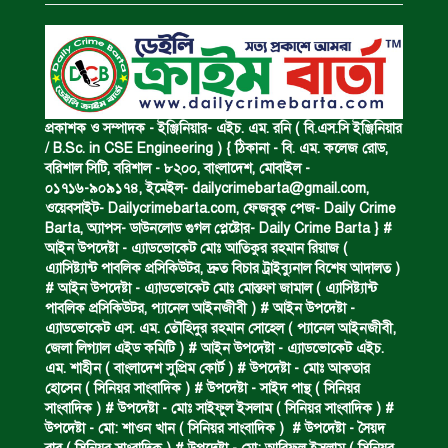
অপহৃত রোহিঙ্গা উদ্ধার।
পানিতে ডুবে এক ছাত্রের মৃত্যু।
প্রকাশক ও সম্পাদক - ইঞ্জিনিয়ার- এইচ. এম. রনি ( বি.এস.সি ইঞ্জিনিয়ার
/ B.Sc. in CSE Engineering ) { ঠিকানা - বি. এম. কলেজ রোড,
বরিশাল সিটি, বরিশাল - ৮২০০, বাংলাদেশ, মোবাইল -
০১৭১৬-৯০৯১৭৪, ইমেইল-
dailycrimebarta@gmail.com
,
ঝুলন্ত মরদেহ উদ্ধার।
ওয়েবসাইট- Dailycrimebarta.com, ফেজবুক পেজ- Daily Crime
Barta, অ‍্যাপস- ডাউনলোড গুগল প্লেষ্টোর- Daily Crime Barta } #
আইন উপদেষ্টা - এ্যাডভোকেট মোঃ আতিকুর রহমান রিয়াজ (
এ‍্যাসিষ্ট‍্যান্ট পাবলিক প্রসিকিউটর, দ্রুত বিচার ট্রাইব্যুনাল বিশেষ আদালত )
অবৈধ ঘের নির্মাণে আটক।
# আইন উপদেষ্টা - এ্যাডভোকেট মোঃ মোস্তফা জামাল ( এ‍্যাসিষ্ট‍্যান্ট
পাবলিক প্রসিকিউটর, প‍্যানেল আইনজীবী ) # আইন উপদেষ্টা -
এ্যাডভোকেট এস. এম. তৌহিদুর রহমান সোহেল ( প‍্যানেল আইনজীবী,
জেলা লিগ্যাল এইড কমিটি ) # আইন উপদেষ্টা - এ্যাডভোকেট এইচ.
একজন সড়ক দুর্ঘটনায় নিহত ও দুইজন আহত।
এম. শাহীন ( বাংলাদেশ সুপ্রিম কোর্ট ) # উপদেষ্টা - মোঃ আকতার
হোসেন ( সিনিয়র সাংবাদিক ) # উপদেষ্টা - সাইদ পান্থ ( সিনিয়র
সাংবাদিক ) # উপদেষ্টা - মোঃ সাইফুল ইসলাম ( সিনিয়র সাংবাদিক ) #
উপদেষ্টা - মো: শাওন খান ( সিনিয়র সাংবাদিক ) # উপদেষ্টা - সৈয়দ
ডাকাত দলের সদস্য গ্রেফতার।