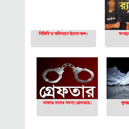
বিজিবি’র অভিযানে ইয়াবা জব্দ।
অপহৃত 
ডাকাত দলের সদস্য গ্রেফতার।
ঝুলন