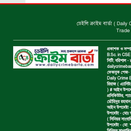
ডেইলি ক্রাইম বার্তা ( Daily
Trade 
প্রকাশক ও সম্পা
B.Sc. in CSE 
সিটি, বরিশাল 
dailycrimeb
ফেজবুক পেজ- Da
Daily Crime B
রিয়াজ ( এ‍্যাসিষ্
) # আইন উপদেষ্ট
প্রসিকিউটর, প‍
তৌহিদুর রহমান
আইন উপদেষ্টা -
উপদেষ্টা - মোঃ
( সিনিয়র সাংবা
উপদেষ্টা - মো: 
সিনিয়র সাংবাদি