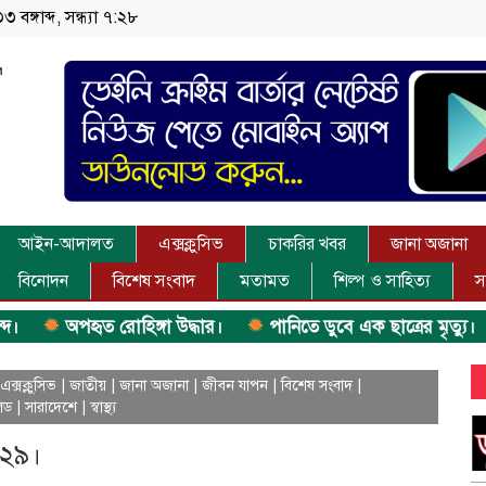
 বঙ্গাব্দ, সন্ধ্যা ৭:২৮
আইন-আদালত
এক্সক্লুসিভ
চাকরির খবর
জানা অজানা
বিনোদন
বিশেষ সংবাদ
মতামত
শিল্প ও সাহিত্য
স
অপহৃত রোহিঙ্গা উদ্ধার।
পানিতে ডুবে এক ছাত্রের মৃত্যু।
এক্সক্লুসিভ
|
জাতীয়
|
জানা অজানা
|
জীবন যাপন
|
বিশেষ সংবাদ
|
িড
|
সারাদেশে
|
স্বাস্থ্য
৫২৯।