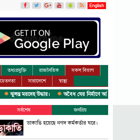
English
তথ্যপ্রযুক্তি
রাজনৈতিক
সকল বিভাগ
চেতনতা
সারাদেশে
স্বাস্থ্য
ঝুলন্ত মরদেহ উদ্ধার।
অবৈধ ঘের নির্মাণে আটক।
একজন সড়ক
সর্বশেষ
জনপ্রিয়
ডাকাতি হয়েছে নগদ কর্মকর্তার ঘরে।