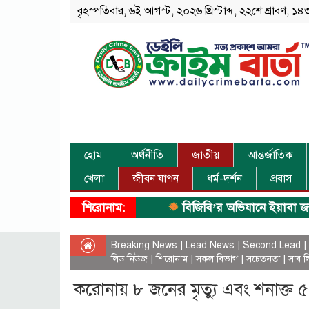
বৃহস্পতিবার, ৬ই আগস্ট, ২০২৬ খ্রিস্টাব্দ, ২২শে শ্রাবণ, ১৪৩৩
হোম
অর্থনীতি
জাতীয়
আন্তর্জাতিক
খেলা
জীবন যাপন
ধর্ম-দর্শন
প্রবাস
শিরোনাম:
বিজিবি’র অভিযানে ইয়াবা জব্দ।
Breaking News
|
Lead News
|
Second Lead
|
লিড নিউজ
|
শিরোনাম
|
সকল বিভাগ
|
সচেতনতা
|
সাব ল
করোনায় ৮ জনের মৃত্যু এবং শনাক্ত 