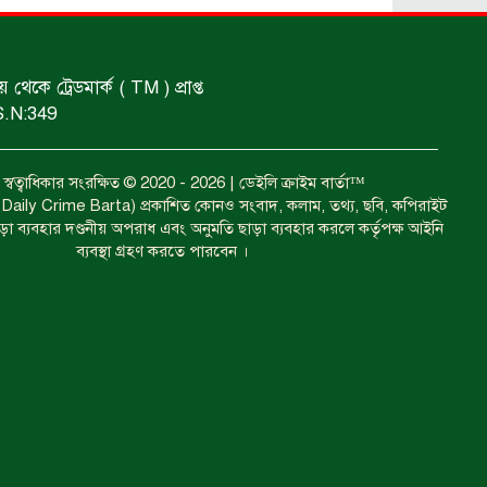
কারেন্ট জাল জব্দ এবং ধ্বংস।
কে ট্রেডমার্ক ( TM ) প্রাপ্ত
S.N:349
গাঁজা চাষে গ্রেফতার।
বত্ব স্বত্বাধিকার সংরক্ষিত © 2020 - 2026 | ডেইলি ক্রাইম বার্তা™
া ( Daily Crime Barta) প্রকাশিত কোনও সংবাদ, কলাম, তথ্য, ছবি, কপিরাইট
শিশুদের ফিরতে হবে খেলার মাঠে : ক্রীড়া
াড়া ব্যবহার দণ্ডনীয় অপরাধ এবং অনুমতি ছাড়া ব্যবহার করলে কর্তৃপক্ষ আইনি
প্রতিমন্ত্রী।
ব্যবস্থা গ্রহণ করতে পারবেন ।
আটকের ঘটনা গত ২৪ ঘণ্টায়।
ধর্ষণের অভিযোগে গ্রেফতার।
ইয়াবাসহ কয়েকজন গ্রেপ্তার।