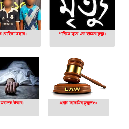
রোহিঙ্গা উদ্ধার।
পানিতে ডুবে এক ছাত্রের মৃত্যু।
্ত মরদেহ উদ্ধার।
প্রধান আসামির মৃত্যুদণ্ড।