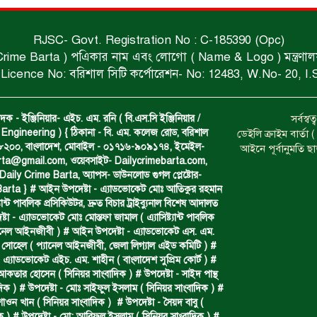
RJSC- Govt. Registration No : C-185390 (Opc)
 Crime Barta ) পএিকার নাম এবং লোগো ( Name & Logo ) মন্ত্রণালয় থে
Licence No: বরিশাল সিটি কর্পোরেশন- No: 12483, W.No- 20, I.
দক - ইঞ্জিনিয়ার- এইচ. এম. রনি ( বি.এস.সি ইঞ্জিনিয়ার /
সর্বস্
Engineering ) { ঠিকানা - বি. এম. কলেজ রোড, বরিশাল
ডেইলি ক্রাইম বার্ত
- ৮২০০, বাংলাদেশ, মোবাইল - ০১৭১৬-৯০৯১৭৪, ইমেইল-
আইনে পূর্বানুমতি ছ
arta@gmail.com
, ওয়েবসাইট- Dailycrimebarta.com,
ily Crime Barta, অ‍্যাপস- ডাউনলোড গুগল প্লেষ্টোর-
arta } # আইন উপদেষ্টা - এ্যাডভোকেট মোঃ আতিকুর রহমান
ট‍্যান্ট পাবলিক প্রসিকিউটর, দ্রুত বিচার ট্রাইব্যুনাল বিশেষ আদালত
া - এ্যাডভোকেট মোঃ মোস্তফা জামাল ( এ‍্যাসিষ্ট‍্যান্ট পাবলিক
্যানেল আইনজীবী ) # আইন উপদেষ্টা - এ্যাডভোকেট এস. এম.
 সোহেল ( প‍্যানেল আইনজীবী, জেলা লিগ্যাল এইড কমিটি ) #
 এ্যাডভোকেট এইচ. এম. শাহীন ( বাংলাদেশ সুপ্রিম কোর্ট ) #
 আকতার হোসেন ( সিনিয়র সাংবাদিক ) # উপদেষ্টা - সাইদ পান্থ
দিক ) # উপদেষ্টা - মোঃ সাইফুল ইসলাম ( সিনিয়র সাংবাদিক ) #
শাওন খান ( সিনিয়র সাংবাদিক ) # উপদেষ্টা - সৈয়দ বাবু (
ক ) # উপদেষ্টা - মো: আরিফুল ইসলাম ( সিনিয়র সাংবাদিক ) #