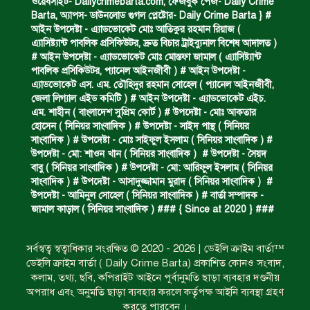
ওয়েবসাইট- Dailycrimebarta.com, ফেজবুক পেজ- Daily Crime
Barta, অ‍্যাপস- ডাউনলোড গুগল প্লেষ্টোর- Daily Crime Barta } #
আইন উপদেষ্টা - এ্যাডভোকেট মোঃ আতিকুর রহমান রিয়াজ (
এ‍্যাসিষ্ট‍্যান্ট পাবলিক প্রসিকিউটর, দ্রুত বিচার ট্রাইব্যুনাল বিশেষ আদালত )
বিশুদ্ধ পানির পাম্প পেল শতাধিক পরিবার।
# আইন উপদেষ্টা - এ্যাডভোকেট মোঃ মোস্তফা জামাল ( এ‍্যাসিষ্ট‍্যান্ট
পাবলিক প্রসিকিউটর, প‍্যানেল আইনজীবী ) # আইন উপদেষ্টা -
এ্যাডভোকেট এস. এম. তৌহিদুর রহমান সোহেল ( প‍্যানেল আইনজীবী,
জেলা লিগ্যাল এইড কমিটি ) # আইন উপদেষ্টা - এ্যাডভোকেট এইচ.
সড়ক দুর্ঘটনায় বাসচাপায় মৃত্যুর ঘটনা।
এম. শাহীন ( বাংলাদেশ সুপ্রিম কোর্ট ) # উপদেষ্টা - মোঃ আকতার
হোসেন ( সিনিয়র সাংবাদিক ) # উপদেষ্টা - সাইদ পান্থ ( সিনিয়র
সাংবাদিক ) # উপদেষ্টা - মোঃ সাইফুল ইসলাম ( সিনিয়র সাংবাদিক ) #
উপদেষ্টা - মো: শাওন খান ( সিনিয়র সাংবাদিক ) # উপদেষ্টা - সৈয়দ
বিজিবি’র অভিযানে ইয়াবা জব্দ।
বাবু ( সিনিয়র সাংবাদিক ) # উপদেষ্টা - মো: আরিফুল ইসলাম ( সিনিয়র
সাংবাদিক ) # উপদেষ্টা - আসাদুজ্জামান মুরাদ ( সিনিয়র সাংবাদিক ) #
উপদেষ্টা - আমিনুল সোহেল ( সিনিয়র সাংবাদিক ) # বার্তা সম্পাদক -
জামাল কাড়াল ( সিনিয়র সাংবাদিক ) ### { Since at 2020 } ###
অপহৃত রোহিঙ্গা উদ্ধার।
সর্বস্বত্ব স্বত্বাধিকার সংরক্ষিত © 2020 - 2026 | ডেইলি ক্রাইম বার্তা™
ডেইলি ক্রাইম বার্তা ( Daily Crime Barta) প্রকাশিত কোনও সংবাদ,
পানিতে ডুবে এক ছাত্রের মৃত্যু।
কলাম, তথ্য, ছবি, কপিরাইট আইনে পূর্বানুমতি ছাড়া ব্যবহার দণ্ডনীয়
অপরাধ এবং অনুমতি ছাড়া ব্যবহার করলে কর্তৃপক্ষ আইনি ব্যবস্থা গ্রহণ
করতে পারবেন ।