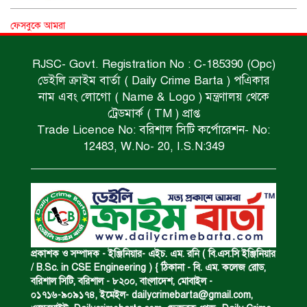
পানিতে ডুবে গৃহবধূ নিহত।
ফেসবুকে আমরা
RJSC- Govt. Registration No : C-185390 (Opc)
ডেইলি ক্রাইম বার্তা ( Daily Crime Barta ) পএিকার
রক্তাক্ত মরদেহ উদ্ধার।
নাম এবং লোগো ( Name & Logo ) মন্ত্রণালয় থেকে
ট্রেডমার্ক ( TM ) প্রাপ্ত
Trade Licence No: বরিশাল সিটি কর্পোরেশন- No:
মদসহ মাদক কারবারি গ্রেপ্তার।
12483, W.No- 20, I.S.N:349
নিম্নাঞ্চল প্লাবিত হওয়ার শঙ্কা।
অভিমান করে স্বামীর আত্মহত্যা।
প্রকাশক ও সম্পাদক - ইঞ্জিনিয়ার- এইচ. এম. রনি ( বি.এস.সি ইঞ্জিনিয়ার
/ B.Sc. in CSE Engineering ) { ঠিকানা - বি. এম. কলেজ রোড,
বরিশাল সিটি, বরিশাল - ৮২০০, বাংলাদেশ, মোবাইল -
০১৭১৬-৯০৯১৭৪, ইমেইল-
dailycrimebarta@gmail.com
,
ধর্ষণচেষ্টা ও হত্যা মামলায় মৃত্যুদণ্ড।