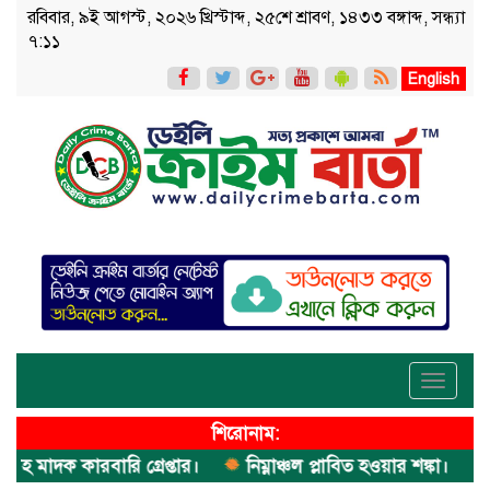
রবিবার, ৯ই আগস্ট, ২০২৬ খ্রিস্টাব্দ, ২৫শে শ্রাবণ, ১৪৩৩ বঙ্গাব্দ, সন্ধ্যা
৭:১১
English
Toggle
navigati
শিরোনাম:
াদক কারবারি গ্রেপ্তার।
নিম্নাঞ্চল প্লাবিত হওয়ার শঙ্কা।
অভিম