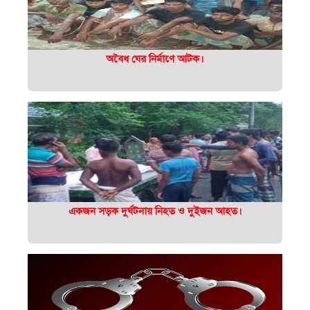
অবৈধ ঘের নির্মাণে আটক।
একজন সড়ক দুর্ঘটনায় নিহত ও দুইজন আহত।