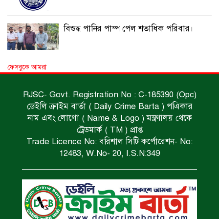
বিশুদ্ধ পানির পাম্প পেল শতাধিক পরিবার।
সড়ক দুর্ঘটনায় বাসচাপায় মৃত্যুর ঘটনা।
ফেসবুকে আমরা
RJSC- Govt. Registration No : C-185390 (Opc)
ডেইলি ক্রাইম বার্তা ( Daily Crime Barta ) পএিকার
বিজিবি’র অভিযানে ইয়াবা জব্দ।
নাম এবং লোগো ( Name & Logo ) মন্ত্রণালয় থেকে
ট্রেডমার্ক ( TM ) প্রাপ্ত
Trade Licence No: বরিশাল সিটি কর্পোরেশন- No:
অপহৃত রোহিঙ্গা উদ্ধার।
12483, W.No- 20, I.S.N:349
পানিতে ডুবে এক ছাত্রের মৃত্যু।