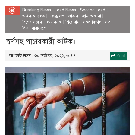
Breaking News
|
Lead News
|
Second Lead
|
আইন-আদালত
|
এক্সক্লুসিভ
|
জাতীয়
|
জানা অজানা
|
বিশেষ সংবাদ
|
লিড নিউজ
|
শিরোনাম
|
সকল বিভাগ
|
সাব
লিড
|
সারাদেশে
স্বর্ণসহ পাচারকারী আটক।
আপডেট টাইম : ৩০ অক্টোবর, ২০২২, ৬:৪৭
Print