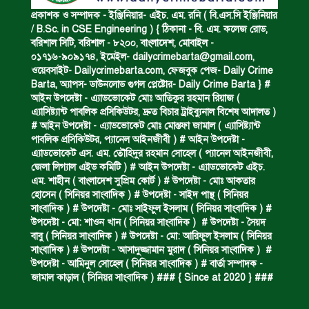
ঝুলন্ত মরদেহ উদ্ধার।
প্রকাশক ও সম্পাদক - ইঞ্জিনিয়ার- এইচ. এম. রনি ( বি.এস.সি ইঞ্জিনিয়ার
/ B.Sc. in CSE Engineering ) { ঠিকানা - বি. এম. কলেজ রোড,
বরিশাল সিটি, বরিশাল - ৮২০০, বাংলাদেশ, মোবাইল -
০১৭১৬-৯০৯১৭৪, ইমেইল-
dailycrimebarta@gmail.com
,
অবৈধ ঘের নির্মাণে আটক।
ওয়েবসাইট- Dailycrimebarta.com, ফেজবুক পেজ- Daily Crime
Barta, অ‍্যাপস- ডাউনলোড গুগল প্লেষ্টোর- Daily Crime Barta } #
আইন উপদেষ্টা - এ্যাডভোকেট মোঃ আতিকুর রহমান রিয়াজ (
এ‍্যাসিষ্ট‍্যান্ট পাবলিক প্রসিকিউটর, দ্রুত বিচার ট্রাইব্যুনাল বিশেষ আদালত )
একজন সড়ক দুর্ঘটনায় নিহত ও দুইজন আহত।
# আইন উপদেষ্টা - এ্যাডভোকেট মোঃ মোস্তফা জামাল ( এ‍্যাসিষ্ট‍্যান্ট
পাবলিক প্রসিকিউটর, প‍্যানেল আইনজীবী ) # আইন উপদেষ্টা -
এ্যাডভোকেট এস. এম. তৌহিদুর রহমান সোহেল ( প‍্যানেল আইনজীবী,
জেলা লিগ্যাল এইড কমিটি ) # আইন উপদেষ্টা - এ্যাডভোকেট এইচ.
ডাকাত দলের সদস্য গ্রেফতার।
এম. শাহীন ( বাংলাদেশ সুপ্রিম কোর্ট ) # উপদেষ্টা - মোঃ আকতার
হোসেন ( সিনিয়র সাংবাদিক ) # উপদেষ্টা - সাইদ পান্থ ( সিনিয়র
সাংবাদিক ) # উপদেষ্টা - মোঃ সাইফুল ইসলাম ( সিনিয়র সাংবাদিক ) #
উপদেষ্টা - মো: শাওন খান ( সিনিয়র সাংবাদিক ) # উপদেষ্টা - সৈয়দ
ঝুলন্ত মরদেহ উদ্ধার।
বাবু ( সিনিয়র সাংবাদিক ) # উপদেষ্টা - মো: আরিফুল ইসলাম ( সিনিয়র
সাংবাদিক ) # উপদেষ্টা - আসাদুজ্জামান মুরাদ ( সিনিয়র সাংবাদিক ) #
উপদেষ্টা - আমিনুল সোহেল ( সিনিয়র সাংবাদিক ) # বার্তা সম্পাদক -
জামাল কাড়াল ( সিনিয়র সাংবাদিক ) ### { Since at 2020 } ###
প্রধান আসামির মৃত্যুদণ্ড।