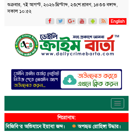
শুক্রবার, ৭ই আগস্ট, ২০২৬ খ্রিস্টাব্দ, ২৩শে শ্রাবণ, ১৪৩৩ বঙ্গাব্দ,
সকাল ১০:৫২
English
Toggle
navigati
শিরোনাম:
িবি’র অভিযানে ইয়াবা জব্দ।
অপহৃত রোহিঙ্গা উদ্ধার।
পানিতে