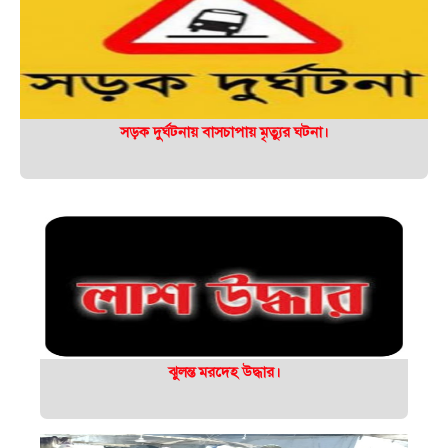
সড়ক দুর্ঘটনায় বাসচাপায় মৃত্যুর ঘটনা।
ঝুলন্ত মরদেহ উদ্ধার।