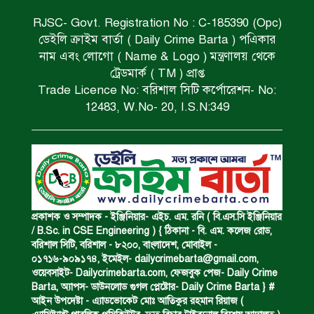
RJSC- Govt. Registration No : C-185390 (Opc)
ডেইলি ক্রাইম বার্তা ( Daily Crime Barta ) পএিকার
সড়ক দুর্ঘটনায় বাসচাপায় মৃত্যুর ঘটনা।
নাম এবং লোগো ( Name & Logo ) মন্ত্রণালয় থেকে
ট্রেডমার্ক ( TM ) প্রাপ্ত
Trade Licence No: বরিশাল সিটি কর্পোরেশন- No:
বিজিবি’র অভিযানে ইয়াবা জব্দ।
12483, W.No- 20, I.S.N:349
অপহৃত রোহিঙ্গা উদ্ধার।
পানিতে ডুবে এক ছাত্রের মৃত্যু।
প্রকাশক ও সম্পাদক - ইঞ্জিনিয়ার- এইচ. এম. রনি ( বি.এস.সি ইঞ্জিনিয়ার
/ B.Sc. in CSE Engineering ) { ঠিকানা - বি. এম. কলেজ রোড,
বরিশাল সিটি, বরিশাল - ৮২০০, বাংলাদেশ, মোবাইল -
০১৭১৬-৯০৯১৭৪, ইমেইল-
dailycrimebarta@gmail.com
,
ঝুলন্ত মরদেহ উদ্ধার।
ওয়েবসাইট- Dailycrimebarta.com, ফেজবুক পেজ- Daily Crime
Barta, অ‍্যাপস- ডাউনলোড গুগল প্লেষ্টোর- Daily Crime Barta } #
আইন উপদেষ্টা - এ্যাডভোকেট মোঃ আতিকুর রহমান রিয়াজ (