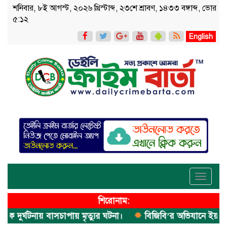
শনিবার, ৮ই আগস্ট, ২০২৬ খ্রিস্টাব্দ, ২৩শে শ্রাবণ, ১৪৩৩ বঙ্গাব্দ, ভোর
৫:১২
English
Toggle
navigati
শিরোনাম:
ুর্ঘটনায় বাসচাপায় মৃত্যুর ঘটনা।
বিজিবি’র অভিযানে ইয়াবা জব্দ