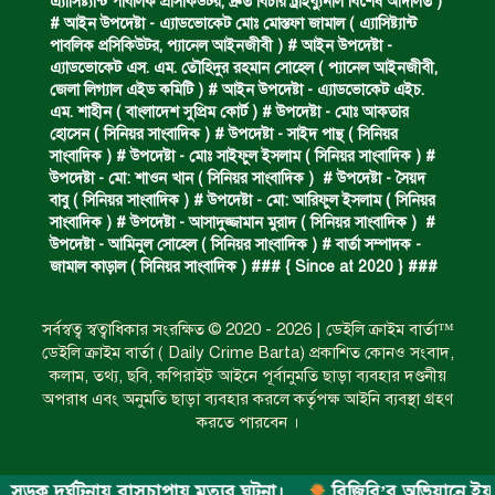
এ‍্যাসিষ্ট‍্যান্ট পাবলিক প্রসিকিউটর, দ্রুত বিচার ট্রাইব্যুনাল বিশেষ আদালত )
অবৈধ ঘের নির্মাণে আটক।
# আইন উপদেষ্টা - এ্যাডভোকেট মোঃ মোস্তফা জামাল ( এ‍্যাসিষ্ট‍্যান্ট
পাবলিক প্রসিকিউটর, প‍্যানেল আইনজীবী ) # আইন উপদেষ্টা -
এ্যাডভোকেট এস. এম. তৌহিদুর রহমান সোহেল ( প‍্যানেল আইনজীবী,
জেলা লিগ্যাল এইড কমিটি ) # আইন উপদেষ্টা - এ্যাডভোকেট এইচ.
একজন সড়ক দুর্ঘটনায় নিহত ও দুইজন আহত।
এম. শাহীন ( বাংলাদেশ সুপ্রিম কোর্ট ) # উপদেষ্টা - মোঃ আকতার
হোসেন ( সিনিয়র সাংবাদিক ) # উপদেষ্টা - সাইদ পান্থ ( সিনিয়র
সাংবাদিক ) # উপদেষ্টা - মোঃ সাইফুল ইসলাম ( সিনিয়র সাংবাদিক ) #
উপদেষ্টা - মো: শাওন খান ( সিনিয়র সাংবাদিক ) # উপদেষ্টা - সৈয়দ
ডাকাত দলের সদস্য গ্রেফতার।
বাবু ( সিনিয়র সাংবাদিক ) # উপদেষ্টা - মো: আরিফুল ইসলাম ( সিনিয়র
সাংবাদিক ) # উপদেষ্টা - আসাদুজ্জামান মুরাদ ( সিনিয়র সাংবাদিক ) #
উপদেষ্টা - আমিনুল সোহেল ( সিনিয়র সাংবাদিক ) # বার্তা সম্পাদক -
জামাল কাড়াল ( সিনিয়র সাংবাদিক ) ### { Since at 2020 } ###
ঝুলন্ত মরদেহ উদ্ধার।
সর্বস্বত্ব স্বত্বাধিকার সংরক্ষিত © 2020 - 2026 | ডেইলি ক্রাইম বার্তা™
ডেইলি ক্রাইম বার্তা ( Daily Crime Barta) প্রকাশিত কোনও সংবাদ,
প্রধান আসামির মৃত্যুদণ্ড।
কলাম, তথ্য, ছবি, কপিরাইট আইনে পূর্বানুমতি ছাড়া ব্যবহার দণ্ডনীয়
অপরাধ এবং অনুমতি ছাড়া ব্যবহার করলে কর্তৃপক্ষ আইনি ব্যবস্থা গ্রহণ
করতে পারবেন ।
গ্রেফতারের দাবিতে মানববন্ধন ও বিক্ষোভ।
 দুর্ঘটনায় বাসচাপায় মৃত্যুর ঘটনা।
বিজিবি’র অভিযানে ইয়াবা জব