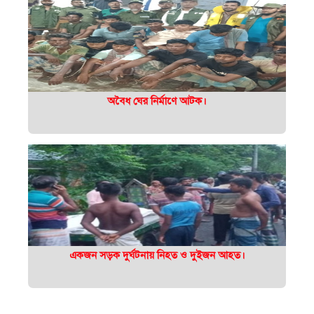
অবৈধ ঘের নির্মাণে আটক।
একজন সড়ক দুর্ঘটনায় নিহত ও দুইজন আহত।