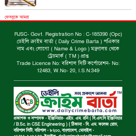
ফল প্রকাশ, এসএসসি ও সমমানের পরীক্ষার।
ফেসবুকে আমরা
RJSC- Govt. Registration No : C-185390 (Opc)
ডেইলি ক্রাইম বার্তা ( Daily Crime Barta ) পএিকার
বিভিন্ন মামলায় কয়েকজন গ্রেফতার।
নাম এবং লোগো ( Name & Logo ) মন্ত্রণালয় থেকে
ট্রেডমার্ক ( TM ) প্রাপ্ত
Trade Licence No: বরিশাল সিটি কর্পোরেশন- No:
ভাড়াটিয়ার হাতে খুন।
12483, W.No- 20, I.S.N:349
পানিতে ডুবে গৃহবধূ নিহত।
রক্তাক্ত মরদেহ উদ্ধার।
প্রকাশক ও সম্পাদক - ইঞ্জিনিয়ার- এইচ. এম. রনি ( বি.এস.সি ইঞ্জিনিয়ার
/ B.Sc. in CSE Engineering ) { ঠিকানা - বি. এম. কলেজ রোড,
বরিশাল সিটি, বরিশাল - ৮২০০, বাংলাদেশ, মোবাইল -