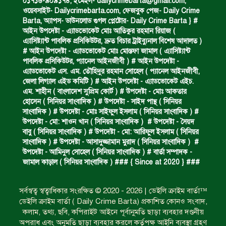
০১৭১৬-৯০৯১৭৪, ইমেইল-
dailycrimebarta@gmail.com
,
মদসহ মাদক কারবারি গ্রেপ্তার।
ওয়েবসাইট- Dailycrimebarta.com, ফেজবুক পেজ- Daily Crime
Barta, অ‍্যাপস- ডাউনলোড গুগল প্লেষ্টোর- Daily Crime Barta } #
আইন উপদেষ্টা - এ্যাডভোকেট মোঃ আতিকুর রহমান রিয়াজ (
এ‍্যাসিষ্ট‍্যান্ট পাবলিক প্রসিকিউটর, দ্রুত বিচার ট্রাইব্যুনাল বিশেষ আদালত )
নিম্নাঞ্চল প্লাবিত হওয়ার শঙ্কা।
# আইন উপদেষ্টা - এ্যাডভোকেট মোঃ মোস্তফা জামাল ( এ‍্যাসিষ্ট‍্যান্ট
পাবলিক প্রসিকিউটর, প‍্যানেল আইনজীবী ) # আইন উপদেষ্টা -
এ্যাডভোকেট এস. এম. তৌহিদুর রহমান সোহেল ( প‍্যানেল আইনজীবী,
জেলা লিগ্যাল এইড কমিটি ) # আইন উপদেষ্টা - এ্যাডভোকেট এইচ.
অভিমান করে স্বামীর আত্মহত্যা।
এম. শাহীন ( বাংলাদেশ সুপ্রিম কোর্ট ) # উপদেষ্টা - মোঃ আকতার
হোসেন ( সিনিয়র সাংবাদিক ) # উপদেষ্টা - সাইদ পান্থ ( সিনিয়র
সাংবাদিক ) # উপদেষ্টা - মোঃ সাইফুল ইসলাম ( সিনিয়র সাংবাদিক ) #
উপদেষ্টা - মো: শাওন খান ( সিনিয়র সাংবাদিক ) # উপদেষ্টা - সৈয়দ
ধর্ষণচেষ্টা ও হত্যা মামলায় মৃত্যুদণ্ড।
বাবু ( সিনিয়র সাংবাদিক ) # উপদেষ্টা - মো: আরিফুল ইসলাম ( সিনিয়র
সাংবাদিক ) # উপদেষ্টা - আসাদুজ্জামান মুরাদ ( সিনিয়র সাংবাদিক ) #
উপদেষ্টা - আমিনুল সোহেল ( সিনিয়র সাংবাদিক ) # বার্তা সম্পাদক -
জামাল কাড়াল ( সিনিয়র সাংবাদিক ) ### { Since at 2020 } ###
বিশুদ্ধ পানির পাম্প পেল শতাধিক পরিবার।
সর্বস্বত্ব স্বত্বাধিকার সংরক্ষিত © 2020 - 2026 | ডেইলি ক্রাইম বার্তা™
ডেইলি ক্রাইম বার্তা ( Daily Crime Barta) প্রকাশিত কোনও সংবাদ,
সড়ক দুর্ঘটনায় বাসচাপায় মৃত্যুর ঘটনা।
কলাম, তথ্য, ছবি, কপিরাইট আইনে পূর্বানুমতি ছাড়া ব্যবহার দণ্ডনীয়
অপরাধ এবং অনুমতি ছাড়া ব্যবহার করলে কর্তৃপক্ষ আইনি ব্যবস্থা গ্রহণ