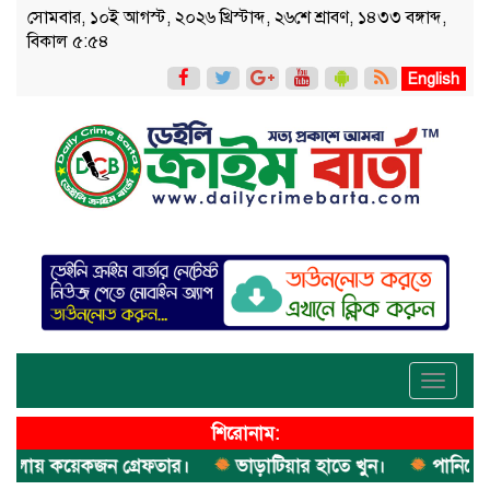
সোমবার, ১০ই আগস্ট, ২০২৬ খ্রিস্টাব্দ, ২৬শে শ্রাবণ, ১৪৩৩ বঙ্গাব্দ,
বিকাল ৫:৫৪
English
Toggle
navigati
শিরোনাম:
ায় কয়েকজন গ্রেফতার।
ভাড়াটিয়ার হাতে খুন।
পানিতে ডুবে 