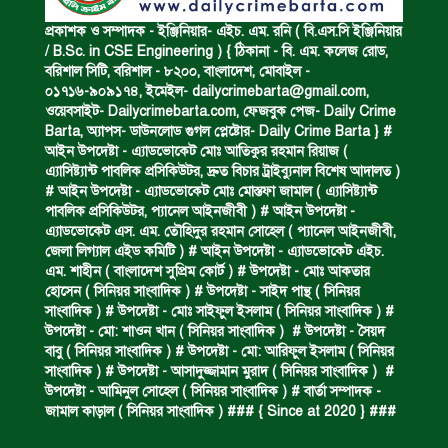
অপহৃত রোহিঙ্গা উদ্ধার।
প্রকাশক ও সম্পাদক - ইঞ্জিনিয়ার- এইচ. এম. রনি ( বি.এস.সি ইঞ্জিনিয়ার
/ B.Sc. in CSE Engineering ) { ঠিকানা - বি. এম. কলেজ রোড,
বরিশাল সিটি, বরিশাল - ৮২০০, বাংলাদেশ, মোবাইল -
০১৭১৬-৯০৯১৭৪, ইমেইল-
dailycrimebarta@gmail.com
,
পানিতে ডুবে এক ছাত্রের মৃত্যু।
ওয়েবসাইট- Dailycrimebarta.com, ফেজবুক পেজ- Daily Crime
Barta, অ‍্যাপস- ডাউনলোড গুগল প্লেষ্টোর- Daily Crime Barta } #
আইন উপদেষ্টা - এ্যাডভোকেট মোঃ আতিকুর রহমান রিয়াজ (
এ‍্যাসিষ্ট‍্যান্ট পাবলিক প্রসিকিউটর, দ্রুত বিচার ট্রাইব্যুনাল বিশেষ আদালত )
ঝুলন্ত মরদেহ উদ্ধার।
# আইন উপদেষ্টা - এ্যাডভোকেট মোঃ মোস্তফা জামাল ( এ‍্যাসিষ্ট‍্যান্ট
পাবলিক প্রসিকিউটর, প‍্যানেল আইনজীবী ) # আইন উপদেষ্টা -
এ্যাডভোকেট এস. এম. তৌহিদুর রহমান সোহেল ( প‍্যানেল আইনজীবী,
জেলা লিগ্যাল এইড কমিটি ) # আইন উপদেষ্টা - এ্যাডভোকেট এইচ.
অবৈধ ঘের নির্মাণে আটক।
এম. শাহীন ( বাংলাদেশ সুপ্রিম কোর্ট ) # উপদেষ্টা - মোঃ আকতার
হোসেন ( সিনিয়র সাংবাদিক ) # উপদেষ্টা - সাইদ পান্থ ( সিনিয়র
সাংবাদিক ) # উপদেষ্টা - মোঃ সাইফুল ইসলাম ( সিনিয়র সাংবাদিক ) #
উপদেষ্টা - মো: শাওন খান ( সিনিয়র সাংবাদিক ) # উপদেষ্টা - সৈয়দ
একজন সড়ক দুর্ঘটনায় নিহত ও দুইজন আহত।
বাবু ( সিনিয়র সাংবাদিক ) # উপদেষ্টা - মো: আরিফুল ইসলাম ( সিনিয়র
সাংবাদিক ) # উপদেষ্টা - আসাদুজ্জামান মুরাদ ( সিনিয়র সাংবাদিক ) #
উপদেষ্টা - আমিনুল সোহেল ( সিনিয়র সাংবাদিক ) # বার্তা সম্পাদক -
জামাল কাড়াল ( সিনিয়র সাংবাদিক ) ### { Since at 2020 } ###
ডাকাত দলের সদস্য গ্রেফতার।