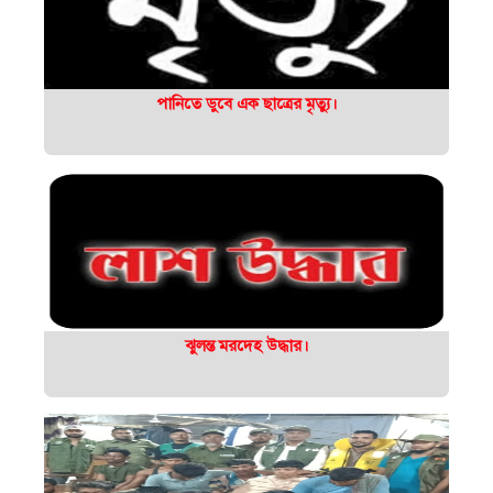
পানিতে ডুবে এক ছাত্রের মৃত্যু।
ঝুলন্ত মরদেহ উদ্ধার।