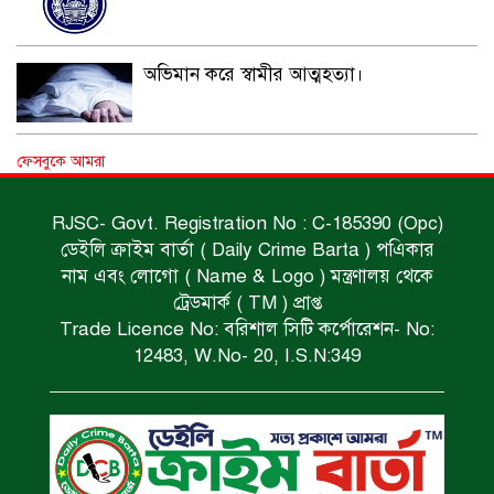
অভিমান করে স্বামীর আত্মহত্যা।
ধর্ষণচেষ্টা ও হত্যা মামলায় মৃত্যুদণ্ড।
ফেসবুকে আমরা
RJSC- Govt. Registration No : C-185390 (Opc)
ডেইলি ক্রাইম বার্তা ( Daily Crime Barta ) পএিকার
বিশুদ্ধ পানির পাম্প পেল শতাধিক পরিবার।
নাম এবং লোগো ( Name & Logo ) মন্ত্রণালয় থেকে
ট্রেডমার্ক ( TM ) প্রাপ্ত
Trade Licence No: বরিশাল সিটি কর্পোরেশন- No:
সড়ক দুর্ঘটনায় বাসচাপায় মৃত্যুর ঘটনা।
12483, W.No- 20, I.S.N:349
বিজিবি’র অভিযানে ইয়াবা জব্দ।