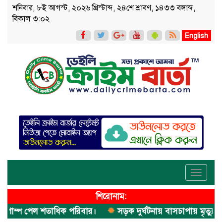
শনিবার, ৮ই আগস্ট, ২০২৬ খ্রিস্টাব্দ, ২৪শে শ্রাবণ, ১৪৩৩ বঙ্গাব্দ,
বিকাল ৩:০২
English
Toggle
navigati
শিরোনাম:
াম্প পেল শতাধিক পরিবার।
সড়ক দুর্ঘটনায় বাসচাপায় মৃত্যুর ঘটনা