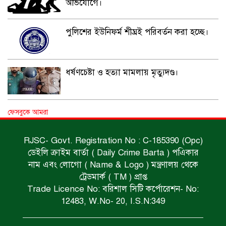
অভিযোগে।
পুলিশের ইউনিফর্ম শীঘ্রই পরিবর্তন করা হচ্ছে।
ধর্ষণচেষ্টা ও হত্যা মামলায় মৃত্যুদণ্ড।
বিশুদ্ধ পানির পাম্প পেল শতাধিক পরিবার।
ফেসবুকে আমরা
RJSC- Govt. Registration No : C-185390 (Opc)
ডেইলি ক্রাইম বার্তা ( Daily Crime Barta ) পএিকার
সড়ক দুর্ঘটনায় বাসচাপায় মৃত্যুর ঘটনা।
নাম এবং লোগো ( Name & Logo ) মন্ত্রণালয় থেকে
ট্রেডমার্ক ( TM ) প্রাপ্ত
Trade Licence No: বরিশাল সিটি কর্পোরেশন- No:
বিজিবি’র অভিযানে ইয়াবা জব্দ।
12483, W.No- 20, I.S.N:349