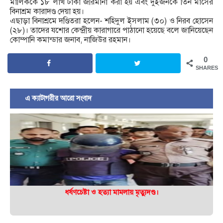
মালিককে ১৮ লাখ টাকা জরিমানা করা হয় এবং দুইজনকে তিন মাসের
বিনাশ্রম কারাদণ্ড দেয়া হয়।
এছাড়া বিনাশ্রমে দণ্ডিতরা হলেন- শহিদুল ইসলাম (৩০) ও নিরব হোসেন
(২৮)। তাদের যশোর কেন্দ্রীয় কারাগারে পাঠানো হয়েছে বলে জানিয়েছেন
কোম্পানি কমান্ডার জনাব, নাজিউর রহমান।
0
SHARES
এ ক্যাটাগরীর আরো সংবাদ
ধর্ষণচেষ্টা ও হত্যা মামলায় মৃত্যুদণ্ড।