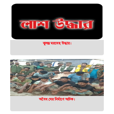
ঝুলন্ত মরদেহ উদ্ধার।
অবৈধ ঘের নির্মাণে আটক।