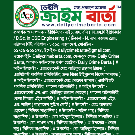
অপহৃত রোহিঙ্গা উদ্ধার।
পানিতে ডুবে এক ছাত্রের মৃত্যু।
প্রকাশক ও সম্পাদক - ইঞ্জিনিয়ার- এইচ. এম. রনি ( বি.এস.সি ইঞ্জিনিয়ার
/ B.Sc. in CSE Engineering ) { ঠিকানা - বি. এম. কলেজ রোড,
বরিশাল সিটি, বরিশাল - ৮২০০, বাংলাদেশ, মোবাইল -
০১৭১৬-৯০৯১৭৪, ইমেইল-
dailycrimebarta@gmail.com
,
ঝুলন্ত মরদেহ উদ্ধার।
ওয়েবসাইট- Dailycrimebarta.com, ফেজবুক পেজ- Daily Crime
Barta, অ‍্যাপস- ডাউনলোড গুগল প্লেষ্টোর- Daily Crime Barta } #
আইন উপদেষ্টা - এ্যাডভোকেট মোঃ আতিকুর রহমান রিয়াজ (
এ‍্যাসিষ্ট‍্যান্ট পাবলিক প্রসিকিউটর, দ্রুত বিচার ট্রাইব্যুনাল বিশেষ আদালত )
অবৈধ ঘের নির্মাণে আটক।
# আইন উপদেষ্টা - এ্যাডভোকেট মোঃ মোস্তফা জামাল ( এ‍্যাসিষ্ট‍্যান্ট
পাবলিক প্রসিকিউটর, প‍্যানেল আইনজীবী ) # আইন উপদেষ্টা -
এ্যাডভোকেট এস. এম. তৌহিদুর রহমান সোহেল ( প‍্যানেল আইনজীবী,
জেলা লিগ্যাল এইড কমিটি ) # আইন উপদেষ্টা - এ্যাডভোকেট এইচ.
একজন সড়ক দুর্ঘটনায় নিহত ও দুইজন আহত।
এম. শাহীন ( বাংলাদেশ সুপ্রিম কোর্ট ) # উপদেষ্টা - মোঃ আকতার
হোসেন ( সিনিয়র সাংবাদিক ) # উপদেষ্টা - সাইদ পান্থ ( সিনিয়র
সাংবাদিক ) # উপদেষ্টা - মোঃ সাইফুল ইসলাম ( সিনিয়র সাংবাদিক ) #
উপদেষ্টা - মো: শাওন খান ( সিনিয়র সাংবাদিক ) # উপদেষ্টা - সৈয়দ
ডাকাত দলের সদস্য গ্রেফতার।
বাবু ( সিনিয়র সাংবাদিক ) # উপদেষ্টা - মো: আরিফুল ইসলাম ( সিনিয়র
সাংবাদিক ) # উপদেষ্টা - আসাদুজ্জামান মুরাদ ( সিনিয়র সাংবাদিক ) #