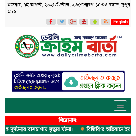
শুক্রবার, ৭ই আগস্ট, ২০২৬ খ্রিস্টাব্দ, ২৩শে শ্রাবণ, ১৪৩৩ বঙ্গাব্দ, দুপুর
১:১৬
English
Toggle
navigati
শিরোনাম:
ুর্ঘটনায় বাসচাপায় মৃত্যুর ঘটনা।
বিজিবি’র অভিযানে ইয়াবা জব্দ