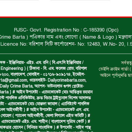
RJSC- Govt. Registration No : C-185390 (Opc)
 Crime Barta ) পএিকার নাম এবং লোগো ( Name & Logo ) মন্ত্রণালয় থে
Licence No: বরিশাল সিটি কর্পোরেশন- No: 12483, W.No- 20, I.
দক - ইঞ্জিনিয়ার- এইচ. এম. রনি ( বি.এস.সি ইঞ্জিনিয়ার /
সর্বস্
Engineering ) { ঠিকানা - বি. এম. কলেজ রোড, বরিশাল
ডেইলি ক্রাইম বার্ত
- ৮২০০, বাংলাদেশ, মোবাইল - ০১৭১৬-৯০৯১৭৪, ইমেইল-
আইনে পূর্বানুমতি ছ
arta@gmail.com
, ওয়েবসাইট- Dailycrimebarta.com,
ily Crime Barta, অ‍্যাপস- ডাউনলোড গুগল প্লেষ্টোর-
arta } # আইন উপদেষ্টা - এ্যাডভোকেট মোঃ আতিকুর রহমান
ট‍্যান্ট পাবলিক প্রসিকিউটর, দ্রুত বিচার ট্রাইব্যুনাল বিশেষ আদালত
া - এ্যাডভোকেট মোঃ মোস্তফা জামাল ( এ‍্যাসিষ্ট‍্যান্ট পাবলিক
্যানেল আইনজীবী ) # আইন উপদেষ্টা - এ্যাডভোকেট এস. এম.
 সোহেল ( প‍্যানেল আইনজীবী, জেলা লিগ্যাল এইড কমিটি ) #
 এ্যাডভোকেট এইচ. এম. শাহীন ( বাংলাদেশ সুপ্রিম কোর্ট ) #
 আকতার হোসেন ( সিনিয়র সাংবাদিক ) # উপদেষ্টা - সাইদ পান্থ