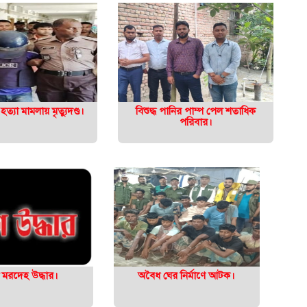
 হত্যা মামলায় মৃত্যুদণ্ড।
বিশুদ্ধ পানির পাম্প পেল শতাধিক
পরিবার।
্ত মরদেহ উদ্ধার।
অবৈধ ঘের নির্মাণে আটক।