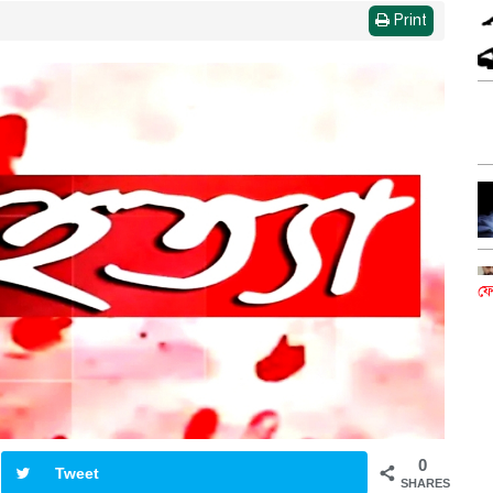
Print
ফে
0
Tweet
SHARES