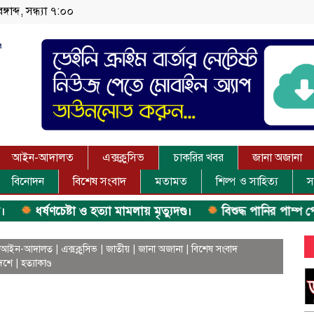
গাব্দ, সন্ধ্যা ৭:০০
আইন-আদালত
এক্সক্লুসিভ
চাকরির খবর
জানা অজানা
বিনোদন
বিশেষ সংবাদ
মতামত
শিল্প ও সাহিত্য
স
ধর্ষণচেষ্টা ও হত্যা মামলায় মৃত্যুদণ্ড।
বিশুদ্ধ পানির পাম্প পেল শ
আইন-আদালত
|
এক্সক্লুসিভ
|
জাতীয়
|
জানা অজানা
|
বিশেষ সংবাদ
েশে
|
হত্যাকাণ্ড