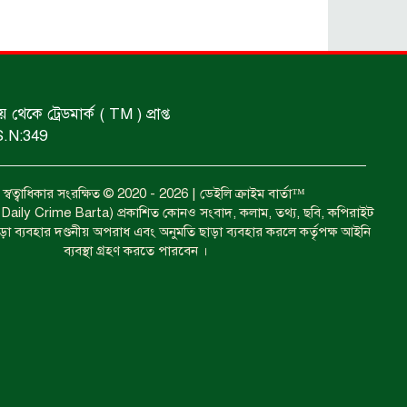
শিশুদের ফিরতে হবে খেলার মাঠে : ক্রীড়া
প্রতিমন্ত্রী।
কে ট্রেডমার্ক ( TM ) প্রাপ্ত
আটকের ঘটনা গত ২৪ ঘণ্টায়।
S.N:349
ধর্ষণের অভিযোগে গ্রেফতার।
বত্ব স্বত্বাধিকার সংরক্ষিত © 2020 - 2026 | ডেইলি ক্রাইম বার্তা™
া ( Daily Crime Barta) প্রকাশিত কোনও সংবাদ, কলাম, তথ্য, ছবি, কপিরাইট
াড়া ব্যবহার দণ্ডনীয় অপরাধ এবং অনুমতি ছাড়া ব্যবহার করলে কর্তৃপক্ষ আইনি
ব্যবস্থা গ্রহণ করতে পারবেন ।
ইয়াবাসহ কয়েকজন গ্রেপ্তার।