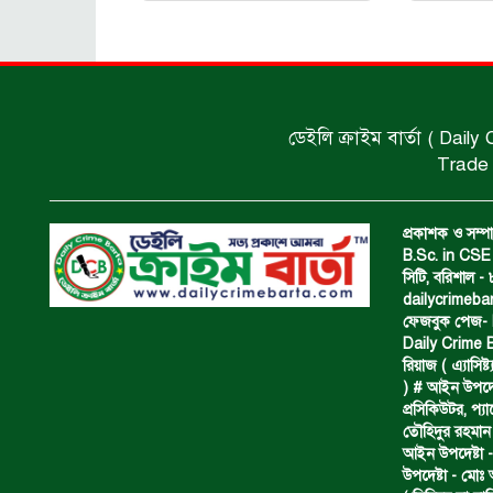
ডেইলি ক্রাইম বার্তা ( Daily
Trade 
প্রকাশক ও সম্পা
B.Sc. in CSE 
সিটি, বরিশাল 
dailycrimeb
ফেজবুক পেজ- Da
Daily Crime B
রিয়াজ ( এ‍্যাসিষ্
) # আইন উপদেষ্ট
প্রসিকিউটর, প‍
তৌহিদুর রহমান
আইন উপদেষ্টা -
উপদেষ্টা - মোঃ