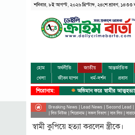
শনিবার, ৮ই আগস্ট, ২০২৬ খ্রিস্টাব্দ, ২৪শে শ্রাবণ, ১৪৩৩ বঙ্
হোম
অর্থনীতি
জাতীয়
আন্তর্জাতিক
খেলা
জীবন যাপন
ধর্ম-দর্শন
প্রবাস
শিরোনাম:
অভিমান করে স্বামীর আত্মহত্যা।
Breaking News
|
Lead News
|
Second Lead
|
|
লিড নিউজ
|
শিরোনাম
|
সকল বিভাগ
|
সাব লিড
|
সারাদ
স্বামী কুপিয়ে হত্যা করলেন স্ত্রীকে।