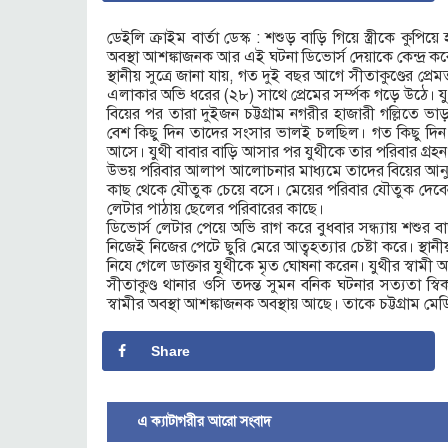
ডেইলি ক্রাইম বার্তা ডেস্ক : শশুড় বাড়ি গিয়ে স্ত্রীকে কুপিয়
অবস্থা আশঙ্কাজনক আর এই ঘটনা ডিভোর্স দেয়াকে কেন্দ্র করে
স্থানীয় সুত্রে জানা যায়, গত দুই বছর আগে সীতাকুণ্ডের প্রে
এলাকার অভি ধরের (২৮) সাথে প্রেমের সর্ম্পক গড়ে উঠে। 
বিয়ের পর তারা দুইজন চট্টগ্রাম নগরীর হাজারী গল্লিতে ভ
বেশ কিছু দিন তাদের সংসার ভালই চলছিল। গত কিছু দিন য
আসে। যুথী বাবার বাড়ি আসার পর যুথীকে তার পরিবার গ্রহ
উভয় পরিবার আলাপ আলোচনার মাধ্যমে তাদের বিয়ের আনুষ্
কাছ থেকে যৌতুক চেয়ে বসে। মেয়ের পরিবার যৌতুক দেবেন
লেটার পাঠায় ছেলের পরিবারের কাছে।
ডিভোর্স লেটার পেয়ে অভি রাগ করে বুধবার সন্ধ্যায় শশুর ব
নিজেই নিজের পেটে ছুরি মেরে আত্বহত্যার চেষ্টা করে। স্থা
নিযে গেলে ডাক্তার যুথীকে মৃত ঘোষনা করেন। যুথীর স্বামী
সীতাকুণ্ড থানার ওসি তদন্ত সুমন বনিক ঘটনার সত্যতা স্বিক
স্বামীর অবস্থা আশঙ্কাজনক অবস্থায় আছে। তাকে চট্টগ্রাম
Share
এ ক্যাটাগরীর আরো সংবাদ