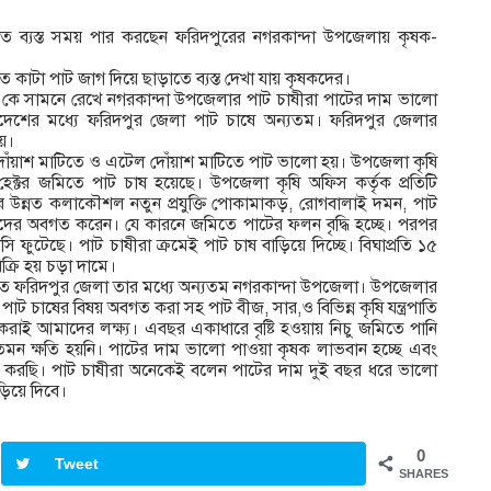
ড়াতে ব্যস্ত সময় পার করছেন ফরিদপুরের নগরকান্দা উপজেলায় কৃষক-
কাটা পাট জাগ দিয়ে ছাড়াতে ব্যস্ত দেখা যায় কৃষকদের।
 কে সামনে রেখে নগরকান্দা উপজেলার পাট চাষীরা পাটের দাম ভালো
লাদেশের মধ্যে ফরিদপুর জেলা পাট চাষে অন্যতম। ফরিদপুর জেলার
য়।
ে দোঁয়াশ মাটিতে ও এটেল দোঁয়াশ মাটিতে পাট ভালো হয়। উপজেলা কৃষি
ক্টর জমিতে পাট চাষ হয়েছে। উপজেলা কৃষি অফিস কর্তৃক প্রতিটি
ষের উন্নত কলাকৌশল নতুন প্রযুক্তি পোকামাকড়, রোগবালাই দমন, পাট
ৃষকদের অবগত করেন। যে কারনে জমিতে পাটের ফলন বৃদ্ধি হচ্ছে। পরপর
ফুটেছে। পাট চাষীরা ক্রমেই পাট চাষ বাড়িয়ে দিচ্ছে। বিঘাপ্রতি ১৫
্রি হয় চড়া দামে।
খ্যাত ফরিদপুর জেলা তার মধ্যে অন্যতম নগরকান্দা উপজেলা। উপজেলার
 পাট চাষের বিষয় অবগত করা সহ পাট বীজ, সার,ও বিভিন্ন কৃষি যন্ত্রপাতি
করাই আমাদের লক্ষ্য। এবছর একাধারে বৃষ্টি হওয়ায় নিচু জমিতে পানি
মন ক্ষতি হয়নি। পাটের দাম ভালো পাওয়া কৃষক লাভবান হচ্ছে এবং
করছি। পাট চাষীরা অনেকেই বলেন পাটের দাম দুই বছর ধরে ভালো
িয়ে দিবে।
0
Tweet
SHARES