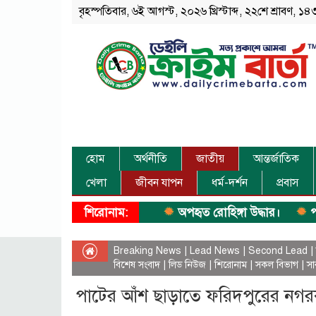
বৃহস্পতিবার, ৬ই আগস্ট, ২০২৬ খ্রিস্টাব্দ, ২২শে শ্রাবণ, ১৪৩
হোম
অর্থনীতি
জাতীয়
আন্তর্জাতিক
খেলা
জীবন যাপন
ধর্ম-দর্শন
প্রবাস
শিরোনাম:
অপহৃত রোহিঙ্গা উদ্ধার।
পানিতে ড
Breaking News
|
Lead News
|
Second Lead
|
বিশেষ সংবাদ
|
লিড নিউজ
|
শিরোনাম
|
সকল বিভাগ
|
সা
পাটের আঁশ ছাড়াতে ফরিদপুরের নগরকান