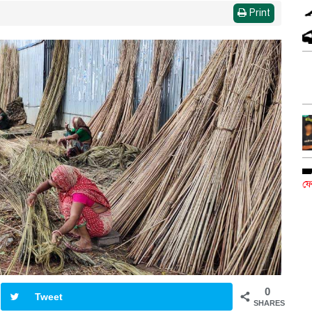
Print
ফে
0
Tweet
SHARES