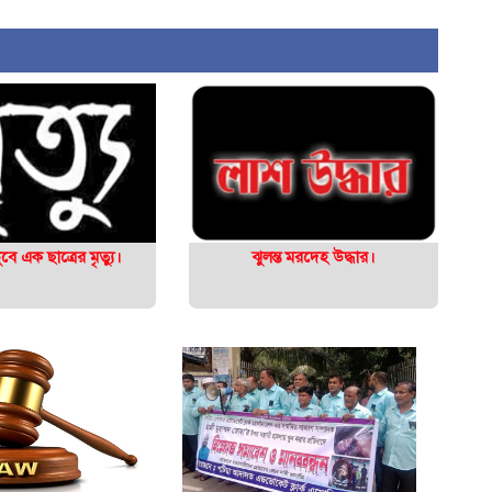
বে এক ছাত্রের মৃত্যু।
ঝুলন্ত মরদেহ উদ্ধার।