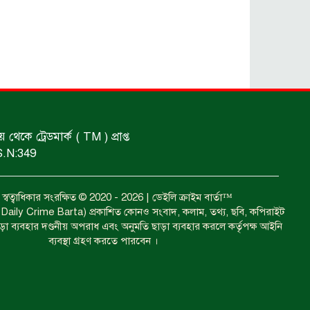
ঝোড়ো হাওয়ার পূর্বাভাস।
শ্রমিকদের গণবিক্ষোভ ও সমাবেশ।
কে ট্রেডমার্ক ( TM ) প্রাপ্ত
দুইজনের পানিতে ডুবে মৃত্যু।
S.N:349
বত্ব স্বত্বাধিকার সংরক্ষিত © 2020 - 2026 | ডেইলি ক্রাইম বার্তা™
গুলিসহ বিদেশি পিস্তল ও সিগারেট উদ্ধার।
া ( Daily Crime Barta) প্রকাশিত কোনও সংবাদ, কলাম, তথ্য, ছবি, কপিরাইট
াড়া ব্যবহার দণ্ডনীয় অপরাধ এবং অনুমতি ছাড়া ব্যবহার করলে কর্তৃপক্ষ আইনি
ব্যবস্থা গ্রহণ করতে পারবেন ।