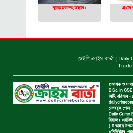
ঝুলন্ত মরদেহ উদ্ধার।
প্রধান
ডেইলি ক্রাইম বার্তা ( Daily
Trade 
প্রকাশক ও সম্পা
B.Sc. in CSE 
সিটি, বরিশাল 
dailycrimeb
ফেজবুক পেজ- Da
Daily Crime B
রিয়াজ ( এ‍্যাসিষ্
) # আইন উপদেষ্ট
প্রসিকিউটর, প‍