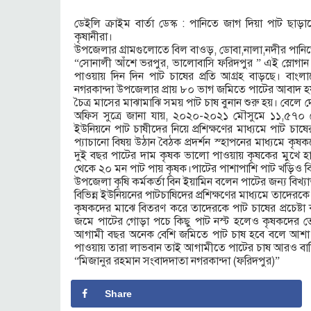
ডেইলি ক্রাইম বার্তা ডেস্ক : পানিতে জাগ দিয়া পাট ছা
কৃষানীরা।
উপজেলার গ্রামগুলোতে বিল বাওড়, ডোবা,নালা,নদীর পানিতে 
“সোনালী আঁশে ভরপুর, ভালোবাসি ফরিদপুর ” এই স্লোগান
পাওয়ায় দিন দিন পাট চাষের প্রতি আগ্রহ বাড়ছে। বাং
নগরকান্দা উপজেলার প্রায় ৮০ ভাগ জমিতে পাটের আবাদ হ
চৈত্র মাসের মাঝামাঝি সময় পাট চাষ বুনান শুরু হয়। বেল
অফিস সুত্রে জানা যায়, ২০২০-২০২১ মৌসুমে ১১,৫৭০ হে
ইউনিয়নে পাট চাষীদের নিয়ে প্রশিক্ষণের মাধ্যমে পাট চা
প্যাচানো বিষয় উঠান বৈঠক প্রদর্শন স্হাপনের মাধ্যমে ক
দুই বছর পাটের দাম কৃষক ভালো পাওয়ায় কৃষকের মুখে হাসি 
থেকে ২০ মন পাট পায় কৃষক।পাটের পাশাপাশি পাট খড়িও বিক
উপজেলা কৃষি কর্মকর্তা বিন ইয়ামিন বলেন পাটের জন্য বি
বিভিন্ন ইউনিয়নের পাটচাষিদের প্রশিক্ষণের মাধ্যমে তাদেরকে
কৃষকদের মাঝে বিতরণ করে তাদেরকে পাট চাষের প্রচেষ্টা 
জমে পাটের গোড়া পচে কিছু পাট নস্ট হলেও কৃষকদের তে
আগামী বছর অনেক বেশি জমিতে পাট চাষ হবে বলে আশা 
পাওয়ায় তারা লাভবান তাই আগামীতে পাটের চাষ আরও বাড়
“মিজানুর রহমান সংবাদদাতা নগরকান্দা (ফরিদপুর)”
Share