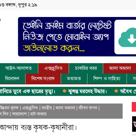
৩ বঙ্গাব্দ, দুপুর ২:১৯
আইন-আদালত
এক্সক্লুসিভ
চাকরির খবর
জানা অজানা
বিনোদন
বিশেষ সংবাদ
মতামত
শিল্প ও সাহিত্য
স
ুবে এক ছাত্রের মৃত্যু।
ঝুলন্ত মরদেহ উদ্ধার।
অবৈধ ঘের নির্
উন্নয়ন মূলক
|
এক্সক্লুসিভ
|
জাতীয়
|
জানা অজানা
|
জীবন যাপন
|
ব লিড
|
সারাদেশে
|
হাট-বাজার
্দায় ব্যস্ত কৃষক-কৃষানীরা।