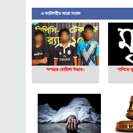
এ ক্যাটাগরীর আরো সংবাদ
অপহৃত রোহিঙ্গা উদ্ধার।
পানিতে ডু