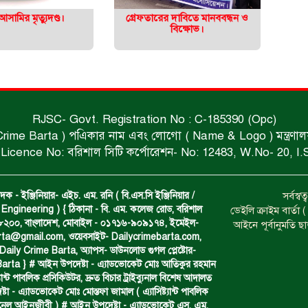
 আসামির মৃত্যুদণ্ড।
গ্রেফতারের দাবিতে মানববন্ধন ও
বিক্ষোভ।
RJSC- Govt. Registration No : C-185390 (Opc)
 Crime Barta ) পএিকার নাম এবং লোগো ( Name & Logo ) মন্ত্রণালয় থে
Licence No: বরিশাল সিটি কর্পোরেশন- No: 12483, W.No- 20, I.
দক - ইঞ্জিনিয়ার- এইচ. এম. রনি ( বি.এস.সি ইঞ্জিনিয়ার /
সর্বস্
Engineering ) { ঠিকানা - বি. এম. কলেজ রোড, বরিশাল
ডেইলি ক্রাইম বার্ত
- ৮২০০, বাংলাদেশ, মোবাইল - ০১৭১৬-৯০৯১৭৪, ইমেইল-
আইনে পূর্বানুমতি ছ
arta@gmail.com
, ওয়েবসাইট- Dailycrimebarta.com,
ily Crime Barta, অ‍্যাপস- ডাউনলোড গুগল প্লেষ্টোর-
arta } # আইন উপদেষ্টা - এ্যাডভোকেট মোঃ আতিকুর রহমান
ট‍্যান্ট পাবলিক প্রসিকিউটর, দ্রুত বিচার ট্রাইব্যুনাল বিশেষ আদালত
া - এ্যাডভোকেট মোঃ মোস্তফা জামাল ( এ‍্যাসিষ্ট‍্যান্ট পাবলিক
্যানেল আইনজীবী ) # আইন উপদেষ্টা - এ্যাডভোকেট এস. এম.