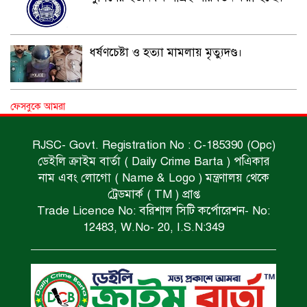
ধর্ষণচেষ্টা ও হত্যা মামলায় মৃত্যুদণ্ড।
বিশুদ্ধ পানির পাম্প পেল শতাধিক পরিবার।
ফেসবুকে আমরা
RJSC- Govt. Registration No : C-185390 (Opc)
ডেইলি ক্রাইম বার্তা ( Daily Crime Barta ) পএিকার
সড়ক দুর্ঘটনায় বাসচাপায় মৃত্যুর ঘটনা।
নাম এবং লোগো ( Name & Logo ) মন্ত্রণালয় থেকে
ট্রেডমার্ক ( TM ) প্রাপ্ত
Trade Licence No: বরিশাল সিটি কর্পোরেশন- No:
বিজিবি’র অভিযানে ইয়াবা জব্দ।
12483, W.No- 20, I.S.N:349
অপহৃত রোহিঙ্গা উদ্ধার।