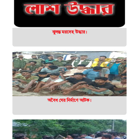
ঝুলন্ত মরদেহ উদ্ধার।
অবৈধ ঘের নির্মাণে আটক।