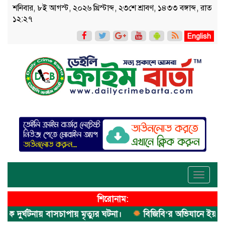
শনিবার, ৮ই আগস্ট, ২০২৬ খ্রিস্টাব্দ, ২৩শে শ্রাবণ, ১৪৩৩ বঙ্গাব্দ, রাত
১২:২৭
English
Toggle
navigati
শিরোনাম:
র্ঘটনায় বাসচাপায় মৃত্যুর ঘটনা।
বিজিবি’র অভিযানে ইয়াবা জব্দ