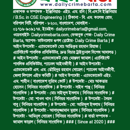
পানিতে ডুবে এক ছাত্রের মৃত্যু।
প্রকাশক ও সম্পাদক - ইঞ্জিনিয়ার- এইচ. এম. রনি ( বি.এস.সি ইঞ্জিনিয়ার
/ B.Sc. in CSE Engineering ) { ঠিকানা - বি. এম. কলেজ রোড,
বরিশাল সিটি, বরিশাল - ৮২০০, বাংলাদেশ, মোবাইল -
০১৭১৬-৯০৯১৭৪, ইমেইল-
dailycrimebarta@gmail.com
,
ঝুলন্ত মরদেহ উদ্ধার।
ওয়েবসাইট- Dailycrimebarta.com, ফেজবুক পেজ- Daily Crime
Barta, অ‍্যাপস- ডাউনলোড গুগল প্লেষ্টোর- Daily Crime Barta } #
আইন উপদেষ্টা - এ্যাডভোকেট মোঃ আতিকুর রহমান রিয়াজ (
এ‍্যাসিষ্ট‍্যান্ট পাবলিক প্রসিকিউটর, দ্রুত বিচার ট্রাইব্যুনাল বিশেষ আদালত )
অবৈধ ঘের নির্মাণে আটক।
# আইন উপদেষ্টা - এ্যাডভোকেট মোঃ মোস্তফা জামাল ( এ‍্যাসিষ্ট‍্যান্ট
পাবলিক প্রসিকিউটর, প‍্যানেল আইনজীবী ) # আইন উপদেষ্টা -
এ্যাডভোকেট এস. এম. তৌহিদুর রহমান সোহেল ( প‍্যানেল আইনজীবী,
জেলা লিগ্যাল এইড কমিটি ) # আইন উপদেষ্টা - এ্যাডভোকেট এইচ.
একজন সড়ক দুর্ঘটনায় নিহত ও দুইজন আহত।
এম. শাহীন ( বাংলাদেশ সুপ্রিম কোর্ট ) # উপদেষ্টা - মোঃ আকতার
হোসেন ( সিনিয়র সাংবাদিক ) # উপদেষ্টা - সাইদ পান্থ ( সিনিয়র
সাংবাদিক ) # উপদেষ্টা - মোঃ সাইফুল ইসলাম ( সিনিয়র সাংবাদিক ) #
উপদেষ্টা - মো: শাওন খান ( সিনিয়র সাংবাদিক ) # উপদেষ্টা - সৈয়দ
ডাকাত দলের সদস্য গ্রেফতার।
বাবু ( সিনিয়র সাংবাদিক ) # উপদেষ্টা - মো: আরিফুল ইসলাম ( সিনিয়র
সাংবাদিক ) # উপদেষ্টা - আসাদুজ্জামান মুরাদ ( সিনিয়র সাংবাদিক ) #
উপদেষ্টা - আমিনুল সোহেল ( সিনিয়র সাংবাদিক ) # বার্তা সম্পাদক -
জামাল কাড়াল ( সিনিয়র সাংবাদিক ) ### { Since at 2020 } ###
ঝুলন্ত মরদেহ উদ্ধার।