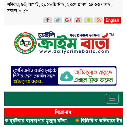
শনিবার, ৮ই আগস্ট, ২০২৬ খ্রিস্টাব্দ, ২৪শে শ্রাবণ, ১৪৩৩ বঙ্গাব্দ,
সকাল ৯:৫৮
English
Toggle
navigati
শিরোনাম:
ুর্ঘটনায় বাসচাপায় মৃত্যুর ঘটনা।
বিজিবি’র অভিযানে ইয়াবা জব্দ