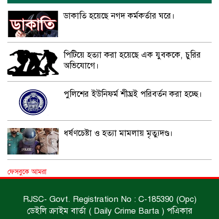
ডাকাতি হয়েছে নগদ কর্মকর্তার ঘরে।
পিটিয়ে হত্যা করা হয়েছে এক যুবককে, চুরির
অভিযোগে।
পুলিশের ইউনিফর্ম শীঘ্রই পরিবর্তন করা হচ্ছে।
ধর্ষণচেষ্টা ও হত্যা মামলায় মৃত্যুদণ্ড।
বিশুদ্ধ পানির পাম্প পেল শতাধিক পরিবার।
ফেসবুকে আমরা
RJSC- Govt. Registration No : C-185390 (Opc)
ডেইলি ক্রাইম বার্তা ( Daily Crime Barta ) পএিকার
সড়ক দুর্ঘটনায় বাসচাপায় মৃত্যুর ঘটনা।