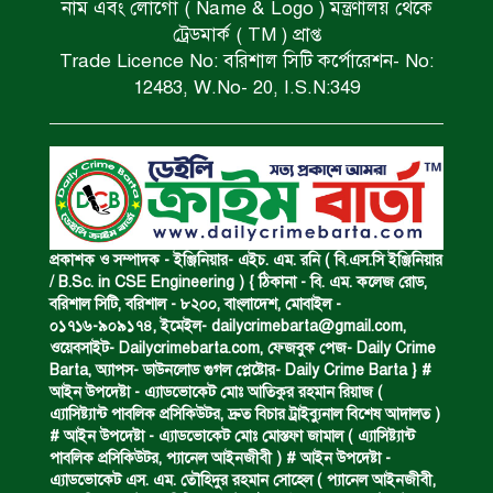
নাম এবং লোগো ( Name & Logo ) মন্ত্রণালয় থেকে
ট্রেডমার্ক ( TM ) প্রাপ্ত
Trade Licence No: বরিশাল সিটি কর্পোরেশন- No:
বিজিবি’র অভিযানে ইয়াবা জব্দ।
12483, W.No- 20, I.S.N:349
অপহৃত রোহিঙ্গা উদ্ধার।
পানিতে ডুবে এক ছাত্রের মৃত্যু।
প্রকাশক ও সম্পাদক - ইঞ্জিনিয়ার- এইচ. এম. রনি ( বি.এস.সি ইঞ্জিনিয়ার
/ B.Sc. in CSE Engineering ) { ঠিকানা - বি. এম. কলেজ রোড,
বরিশাল সিটি, বরিশাল - ৮২০০, বাংলাদেশ, মোবাইল -
০১৭১৬-৯০৯১৭৪, ইমেইল-
dailycrimebarta@gmail.com
,
ঝুলন্ত মরদেহ উদ্ধার।
ওয়েবসাইট- Dailycrimebarta.com, ফেজবুক পেজ- Daily Crime
Barta, অ‍্যাপস- ডাউনলোড গুগল প্লেষ্টোর- Daily Crime Barta } #
আইন উপদেষ্টা - এ্যাডভোকেট মোঃ আতিকুর রহমান রিয়াজ (
এ‍্যাসিষ্ট‍্যান্ট পাবলিক প্রসিকিউটর, দ্রুত বিচার ট্রাইব্যুনাল বিশেষ আদালত )
অবৈধ ঘের নির্মাণে আটক।
# আইন উপদেষ্টা - এ্যাডভোকেট মোঃ মোস্তফা জামাল ( এ‍্যাসিষ্ট‍্যান্ট
পাবলিক প্রসিকিউটর, প‍্যানেল আইনজীবী ) # আইন উপদেষ্টা -
এ্যাডভোকেট এস. এম. তৌহিদুর রহমান সোহেল ( প‍্যানেল আইনজীবী,