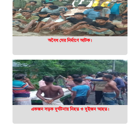
অবৈধ ঘের নির্মাণে আটক।
একজন সড়ক দুর্ঘটনায় নিহত ও দুইজন আহত।