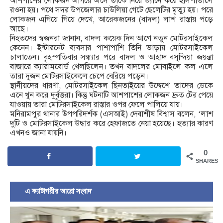
আশপাশের লোকজন এগিয়ে এসে তাকে নিয়ে ভ্যানে করে হাসপাতালে
রওনা হয়। পথে সদর উপজেলার চাউলিয়া গেটে ছেলেটির মৃত্যু হয়। পরে
লোকজন এগিয়ে গিয়ে দেখে, আরেকজনের (বাদল) লাশ রাস্তায় পড়ে
আছে।
নিহতদের স্বজনরা জানান, বাদল কয়েক দিন আগে নতুন মোটরসাইকেল
কেনেন। ইন্টারনেট ব্যবসার পাশাপাশি তিনি ভাড়ায় মোটরসাইকেল
চালাতেন। বৃহস্পতিবার সন্ধ্যার পরে বাদল ও আহাদ বসুন্দিয়া জয়ন্তা
বাজারে ক্যারামবোর্ড খেলছিলেন। তখন বাদলের মোবাইলে কল এলে
তারা দুজন মোটরসাইকেলে চেপে বেরিয়ে পড়েন।
স্থানীয়দের ধারণা, মোটরসাইকেল ছিনতাইয়ের উদ্দেশে তাদের ডেকে
এনে খুন করে দুর্বৃত্তরা। কিন্তু ঘটনাটি আশপাশের লোকজন দ্রুত টের পেয়ে
যাওয়ায় তারা মোটরসাইকেল রাস্তার ওপর ফেলে পালিয়ে যায়।
মনিরামপুর থানার উপপরিদর্শক (এসআই) দেবাশীষ বিশ্বাস বলেন, ‘লাশ
দুটি ও মোটরসাইকেল উদ্ধার করে হেফাজতে নেয়া হয়েছে। হত্যার কারণ
এখনও জানা যায়নি।
0
SHARES
এ ক্যাটাগরীর আরো সংবাদ