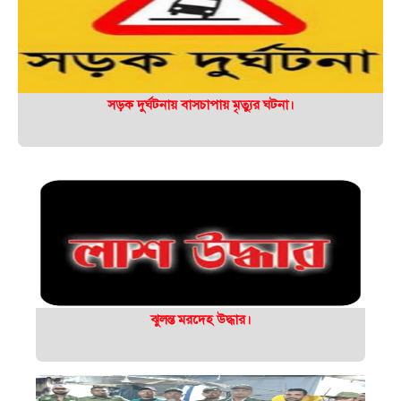
সড়ক দুর্ঘটনায় বাসচাপায় মৃত্যুর ঘটনা।
ঝুলন্ত মরদেহ উদ্ধার।