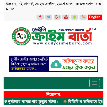
শুক্রবার, ৭ই আগস্ট, ২০২৬ খ্রিস্টাব্দ, ২৩শে শ্রাবণ, ১৪৩৩ বঙ্গাব্দ, রাত
৮:৪০
English
Toggle
navigati
শিরোনাম:
র্ঘটনায় বাসচাপায় মৃত্যুর ঘটনা।
বিজিবি’র অভিযানে ইয়াবা জব্দ