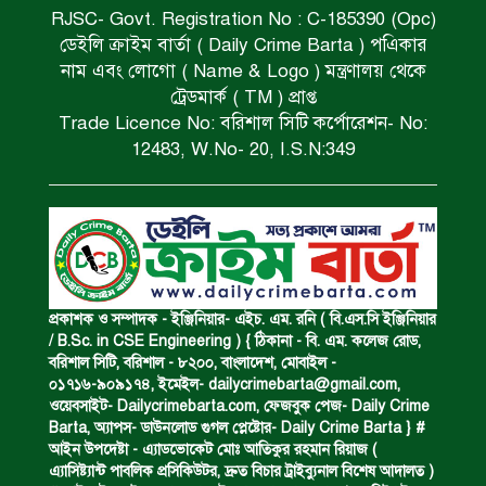
RJSC- Govt. Registration No : C-185390 (Opc)
ডেইলি ক্রাইম বার্তা ( Daily Crime Barta ) পএিকার
সড়ক দুর্ঘটনায় বাসচাপায় মৃত্যুর ঘটনা।
নাম এবং লোগো ( Name & Logo ) মন্ত্রণালয় থেকে
ট্রেডমার্ক ( TM ) প্রাপ্ত
Trade Licence No: বরিশাল সিটি কর্পোরেশন- No:
বিজিবি’র অভিযানে ইয়াবা জব্দ।
12483, W.No- 20, I.S.N:349
অপহৃত রোহিঙ্গা উদ্ধার।
পানিতে ডুবে এক ছাত্রের মৃত্যু।
প্রকাশক ও সম্পাদক - ইঞ্জিনিয়ার- এইচ. এম. রনি ( বি.এস.সি ইঞ্জিনিয়ার
/ B.Sc. in CSE Engineering ) { ঠিকানা - বি. এম. কলেজ রোড,
বরিশাল সিটি, বরিশাল - ৮২০০, বাংলাদেশ, মোবাইল -
০১৭১৬-৯০৯১৭৪, ইমেইল-
dailycrimebarta@gmail.com
,
ঝুলন্ত মরদেহ উদ্ধার।
ওয়েবসাইট- Dailycrimebarta.com, ফেজবুক পেজ- Daily Crime
Barta, অ‍্যাপস- ডাউনলোড গুগল প্লেষ্টোর- Daily Crime Barta } #
আইন উপদেষ্টা - এ্যাডভোকেট মোঃ আতিকুর রহমান রিয়াজ (
এ‍্যাসিষ্ট‍্যান্ট পাবলিক প্রসিকিউটর, দ্রুত বিচার ট্রাইব্যুনাল বিশেষ আদালত )
অবৈধ ঘের নির্মাণে আটক।