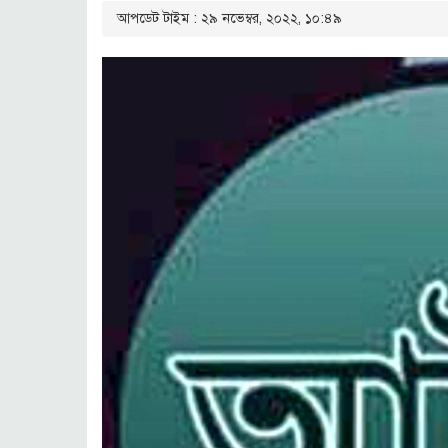
আপডেট টাইম : ২৯ নভেম্বর, ২০২২, ১০:৪৯