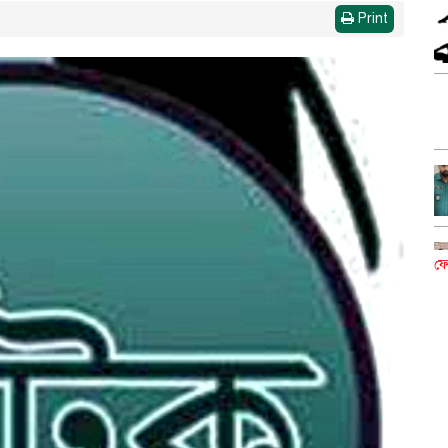
Print
ফে