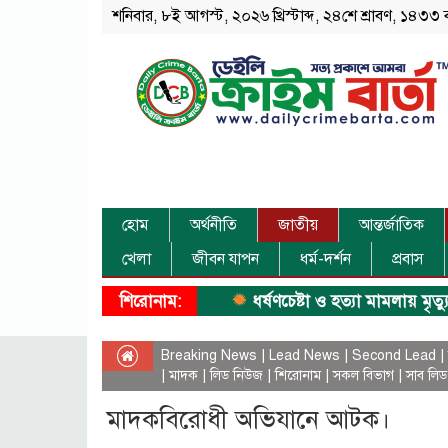
শনিবার, ৮ই আগস্ট, ২০২৬ খ্রিস্টাব্দ, ২৪শে শ্রাবণ, ১৪৩৩ 
হোম
অর্থনীতি
জাতীয়
আন্তর্জাতিক
খেলা
জীবন যাপন
ধর্ম-দর্শন
প্রবাস
শিরোনাম:
ধর্ষণচেষ্টা ও হত্যা মামলায় মৃত্যুদণ্ড।
Breaking News
|
Lead News
|
Second Lead
|
|
মাদক
|
লিড নিউজ
|
শিরোনাম
|
সকল বিভাগ
|
সাব লিড
মাদকবিরোধী অভিযানে আটক।