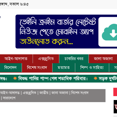
বঙ্গাব্দ, সকাল ৬:৪৫
আইন-আদালত
এক্সক্লুসিভ
চাকরির খবর
জানা অজানা
বিনোদন
বিশেষ সংবাদ
মতামত
শিল্প ও সাহিত্য
স
বিশুদ্ধ পানির পাম্প পেল শতাধিক পরিবার।
সড়ক দুর্ঘটনায় বাসচ
আইন-আদালত
|
এক্সক্লুসিভ
|
জাতীয়
|
জানা অজানা
|
বিশেষ সংবাদ
|
সারাদেশে