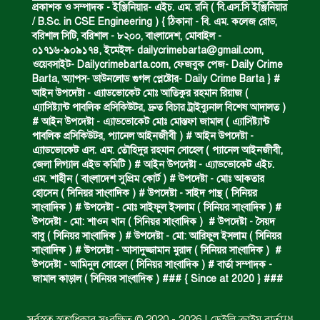
প্রকাশক ও সম্পাদক - ইঞ্জিনিয়ার- এইচ. এম. রনি ( বি.এস.সি ইঞ্জিনিয়ার
/ B.Sc. in CSE Engineering ) { ঠিকানা - বি. এম. কলেজ রোড,
বরিশাল সিটি, বরিশাল - ৮২০০, বাংলাদেশ, মোবাইল -
০১৭১৬-৯০৯১৭৪, ইমেইল-
dailycrimebarta@gmail.com
,
পানিতে ডুবে এক ছাত্রের মৃত্যু।
ওয়েবসাইট- Dailycrimebarta.com, ফেজবুক পেজ- Daily Crime
Barta, অ‍্যাপস- ডাউনলোড গুগল প্লেষ্টোর- Daily Crime Barta } #
আইন উপদেষ্টা - এ্যাডভোকেট মোঃ আতিকুর রহমান রিয়াজ (
এ‍্যাসিষ্ট‍্যান্ট পাবলিক প্রসিকিউটর, দ্রুত বিচার ট্রাইব্যুনাল বিশেষ আদালত )
ঝুলন্ত মরদেহ উদ্ধার।
# আইন উপদেষ্টা - এ্যাডভোকেট মোঃ মোস্তফা জামাল ( এ‍্যাসিষ্ট‍্যান্ট
পাবলিক প্রসিকিউটর, প‍্যানেল আইনজীবী ) # আইন উপদেষ্টা -
এ্যাডভোকেট এস. এম. তৌহিদুর রহমান সোহেল ( প‍্যানেল আইনজীবী,
জেলা লিগ্যাল এইড কমিটি ) # আইন উপদেষ্টা - এ্যাডভোকেট এইচ.
অবৈধ ঘের নির্মাণে আটক।
এম. শাহীন ( বাংলাদেশ সুপ্রিম কোর্ট ) # উপদেষ্টা - মোঃ আকতার
হোসেন ( সিনিয়র সাংবাদিক ) # উপদেষ্টা - সাইদ পান্থ ( সিনিয়র
সাংবাদিক ) # উপদেষ্টা - মোঃ সাইফুল ইসলাম ( সিনিয়র সাংবাদিক ) #
উপদেষ্টা - মো: শাওন খান ( সিনিয়র সাংবাদিক ) # উপদেষ্টা - সৈয়দ
একজন সড়ক দুর্ঘটনায় নিহত ও দুইজন আহত।
বাবু ( সিনিয়র সাংবাদিক ) # উপদেষ্টা - মো: আরিফুল ইসলাম ( সিনিয়র
সাংবাদিক ) # উপদেষ্টা - আসাদুজ্জামান মুরাদ ( সিনিয়র সাংবাদিক ) #
উপদেষ্টা - আমিনুল সোহেল ( সিনিয়র সাংবাদিক ) # বার্তা সম্পাদক -
জামাল কাড়াল ( সিনিয়র সাংবাদিক ) ### { Since at 2020 } ###
ডাকাত দলের সদস্য গ্রেফতার।
সর্বস্বত্ব স্বত্বাধিকার সংরক্ষিত © 2020 - 2026 | ডেইলি ক্রাইম বার্তা™