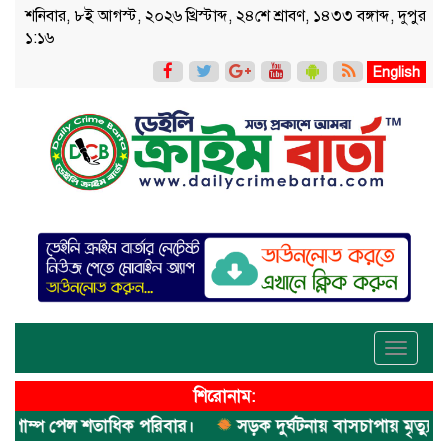
শনিবার, ৮ই আগস্ট, ২০২৬ খ্রিস্টাব্দ, ২৪শে শ্রাবণ, ১৪৩৩ বঙ্গাব্দ, দুপুর
১:১৬
English
Toggle
navigati
শিরোনাম:
াম্প পেল শতাধিক পরিবার।
সড়ক দুর্ঘটনায় বাসচাপায় মৃত্যুর ঘটনা