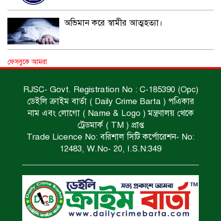
অভিমান করে স্বামীর আত্মহত্যা।
ধর্ষণচেষ্টা ও হত্যা মামলায় মৃত্যুদণ্ড।
ফেসবুকে আমরা
RJSC- Govt. Registration No : C-185390 (Opc)
ডেইলি ক্রাইম বার্তা ( Daily Crime Barta ) পএিকার
বিশুদ্ধ পানির পাম্প পেল শতাধিক পরিবার।
নাম এবং লোগো ( Name & Logo ) মন্ত্রণালয় থেকে
ট্রেডমার্ক ( TM ) প্রাপ্ত
Trade Licence No: বরিশাল সিটি কর্পোরেশন- No:
সড়ক দুর্ঘটনায় বাসচাপায় মৃত্যুর ঘটনা।
12483, W.No- 20, I.S.N:349
বিজিবি’র অভিযানে ইয়াবা জব্দ।
অপহৃত রোহিঙ্গা উদ্ধার।