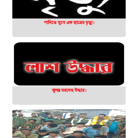
পানিতে ডুবে এক ছাত্রের মৃত্যু।
ঝুলন্ত মরদেহ উদ্ধার।