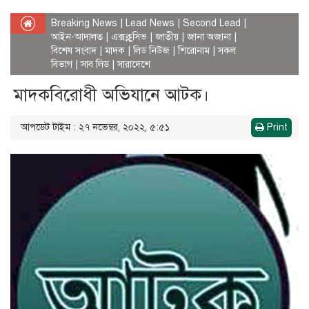
Breaking News
|
Lead News
|
Second Lead
|
আইন-আদালত
|
এক্সক্লুসিভ
|
জাতীয়
|
জানা অজানা
|
বিশেষ সংবাদ
|
মাদক
|
লিড নিউজ
|
শিরোনাম
|
সকল
বিভাগ
|
সাব লিড
|
সারাদেশে
মাদকবিরোধী অভিযানে আটক।
আপডেট টাইম : ২৭ নভেম্বর, ২০২২, ৫:৫১
Print