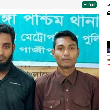
Print
ফে