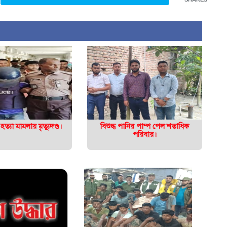
 হত্যা মামলায় মৃত্যুদণ্ড।
বিশুদ্ধ পানির পাম্প পেল শতাধিক
পরিবার।