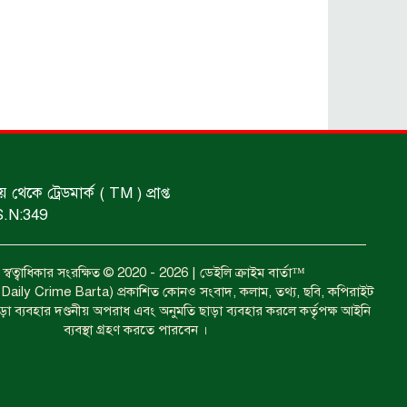
শিশুদের ফিরতে হবে খেলার মাঠে : ক্রীড়া
প্রতিমন্ত্রী।
আটকের ঘটনা গত ২৪ ঘণ্টায়।
ধর্ষণের অভিযোগে গ্রেফতার।
কে ট্রেডমার্ক ( TM ) প্রাপ্ত
S.N:349
ইয়াবাসহ কয়েকজন গ্রেপ্তার।
বত্ব স্বত্বাধিকার সংরক্ষিত © 2020 - 2026 | ডেইলি ক্রাইম বার্তা™
া ( Daily Crime Barta) প্রকাশিত কোনও সংবাদ, কলাম, তথ্য, ছবি, কপিরাইট
াড়া ব্যবহার দণ্ডনীয় অপরাধ এবং অনুমতি ছাড়া ব্যবহার করলে কর্তৃপক্ষ আইনি
ব্যবস্থা গ্রহণ করতে পারবেন ।