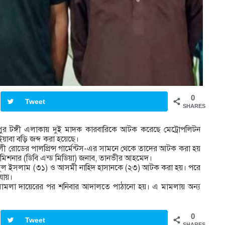
0
Tweet
SHARES
জীপুর টঙ্গী এলাকায় দুই মাদক কারবারিকে আটক করেছে মেট্রোপলিটন
য়াবা বড়ি জব্দ করা হয়েছে।
গআলী রোডের পালপ্রিন্স গার্মেন্টস-এর সামনে থেকে তাদের আটক করা হয়
মিশনার (ডিবি এন্ড মিডিয়া) জনাব, তানভীর আহমেদ।
িদুল ইসলাম (৩১) ও আসমী নাহিদ হাসানকে (২৩) আটক করা হয়। পরে
যায়।
ইনে মামলা দায়েরের পর শনিবার আদালতে পাঠানো হয়। এ মামলায় অন্য
0
Tweet
SHARES