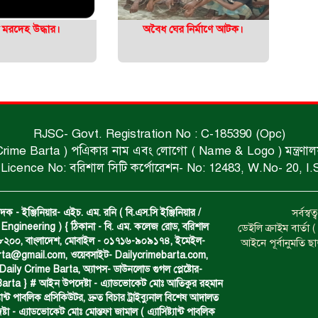
্ত মরদেহ উদ্ধার।
অবৈধ ঘের নির্মাণে আটক।
RJSC- Govt. Registration No : C-185390 (Opc)
 Crime Barta ) পএিকার নাম এবং লোগো ( Name & Logo ) মন্ত্রণালয় থে
Licence No: বরিশাল সিটি কর্পোরেশন- No: 12483, W.No- 20, I.
দক - ইঞ্জিনিয়ার- এইচ. এম. রনি ( বি.এস.সি ইঞ্জিনিয়ার /
সর্বস্
Engineering ) { ঠিকানা - বি. এম. কলেজ রোড, বরিশাল
ডেইলি ক্রাইম বার্ত
- ৮২০০, বাংলাদেশ, মোবাইল - ০১৭১৬-৯০৯১৭৪, ইমেইল-
আইনে পূর্বানুমতি ছ
arta@gmail.com
, ওয়েবসাইট- Dailycrimebarta.com,
ily Crime Barta, অ‍্যাপস- ডাউনলোড গুগল প্লেষ্টোর-
arta } # আইন উপদেষ্টা - এ্যাডভোকেট মোঃ আতিকুর রহমান
ট‍্যান্ট পাবলিক প্রসিকিউটর, দ্রুত বিচার ট্রাইব্যুনাল বিশেষ আদালত
া - এ্যাডভোকেট মোঃ মোস্তফা জামাল ( এ‍্যাসিষ্ট‍্যান্ট পাবলিক