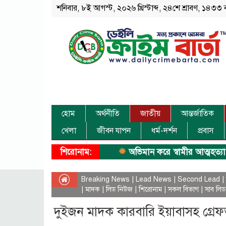
শনিবার, ৮ই আগস্ট, ২০২৬ খ্রিস্টাব্দ, ২৪শে শ্রাবণ, ১৪৩৩ বঙ্গ
হোম
অর্থনীতি
জাতীয়
আন্তর্জাতিক
খেলা
জীবন যাপন
ধর্ম-দর্শন
প্রবাস
শিরোনাম:
অভিমান করে স্বামীর আত্মহত্যা।
ধ
Breaking News
|
Lead News
|
Second Lead
|
|
মাদক
|
লিড নিউজ
|
শিরোনাম
|
সকল বিভাগ
|
সাব লিড
দুইজন মাদক কারবারি ইয়াবাসহ গ্রে