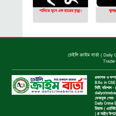
পানিতে ডুবে এক ছাত্রের মৃত্যু।
ঝুলন
ডেইলি ক্রাইম বার্তা ( Daily
Trade 
প্রকাশক ও সম্পা
B.Sc. in CSE 
সিটি, বরিশাল 
dailycrimeb
ফেজবুক পেজ- Da
Daily Crime B
রিয়াজ ( এ‍্যাসিষ্
) # আইন উপদেষ্ট