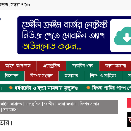
াব্দ, সন্ধ্যা ৭:১৬
আইন-আদালত
এক্সক্লুসিভ
চাকরির খবর
জানা অজানা
বিনোদন
বিশেষ সংবাদ
মতামত
শিল্প ও সাহিত্য
স
র্ষণচেষ্টা ও হত্যা মামলায় মৃত্যুদণ্ড।
বিশুদ্ধ পানির পাম্প পেল শতা
আইন-আদালত
|
এক্সক্লুসিভ
|
জাতীয়
|
জানা অজানা
|
বিশেষ সংবাদ
|
সারাদেশে
ফতার।