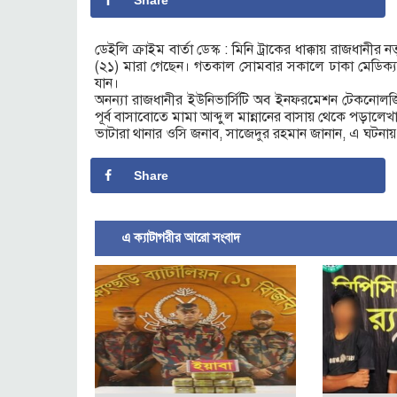
Share
ডেইলি ক্রাইম বার্তা ডেস্ক : মিনি ট্রাকের ধাক্কায় রাজধানীর
(২১) মারা গেছেন। গতকাল সোমবার সকালে ঢাকা মেডিক্
যান।
অনন্যা রাজধানীর ইউনিভার্সিটি অব ইনফরমেশন টেকনোলজি অ্
পূর্ব বাসাবোতে মামা আব্দুল মান্নানের বাসায় থেকে পড়ালে
ভাটারা থানার ওসি জনাব, সাজেদুর রহমান জানান, এ ঘটনায় 
Share
এ ক্যাটাগরীর আরো সংবাদ