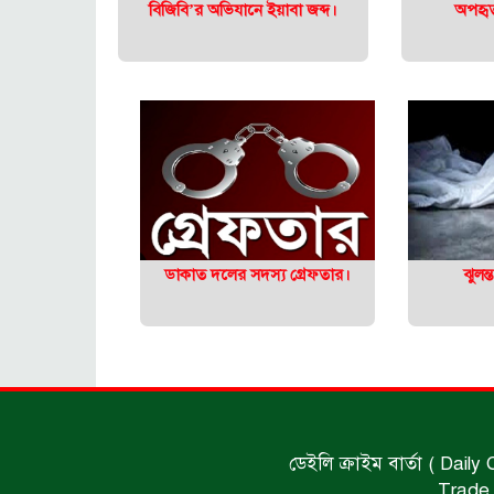
বিজিবি’র অভিযানে ইয়াবা জব্দ।
অপহৃত 
ডাকাত দলের সদস্য গ্রেফতার।
ঝুলন
ডেইলি ক্রাইম বার্তা ( Daily
Trade 