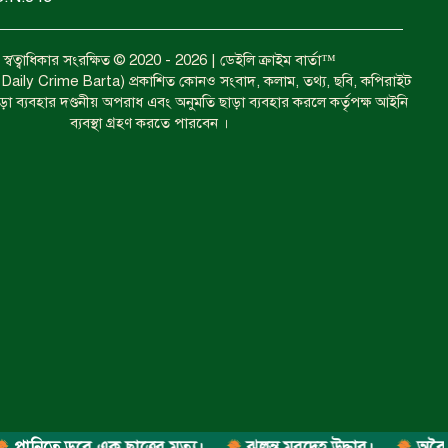
ঝুলন্ত মরদেহ উদ্ধার।
বত্ব স্বত্বাধিকার সংরক্ষিত © 2020 - 2026 | ডেইলি ক্রাইম বার্তা™
া ( Daily Crime Barta) প্রকাশিত কোনও সংবাদ, কলাম, তথ্য, ছবি, কপিরাইট
াড়া ব্যবহার দণ্ডনীয় অপরাধ এবং অনুমতি ছাড়া ব্যবহার করলে কর্তৃপক্ষ আইনি
ব্যবস্থা গ্রহণ করতে পারবেন ।
ঝোড়ো হাওয়ার পূর্বাভাস।
শ্রমিকদের গণবিক্ষোভ ও সমাবেশ।
দুইজনের পানিতে ডুবে মৃত্যু।
ে ডুবে এক ছাত্রের মৃত্যু।
ঝুলন্ত মরদেহ উদ্ধার।
অবৈধ ঘের ন