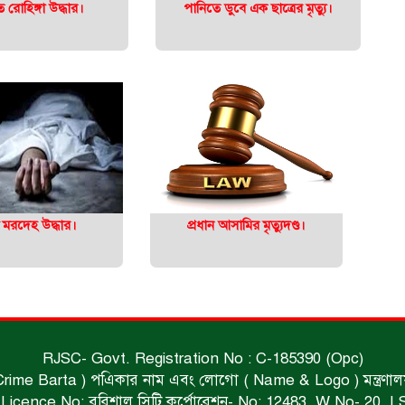
রোহিঙ্গা উদ্ধার।
পানিতে ডুবে এক ছাত্রের মৃত্যু।
্ত মরদেহ উদ্ধার।
প্রধান আসামির মৃত্যুদণ্ড।
RJSC- Govt. Registration No : C-185390 (Opc)
 Crime Barta ) পএিকার নাম এবং লোগো ( Name & Logo ) মন্ত্রণালয় থে
Licence No: বরিশাল সিটি কর্পোরেশন- No: 12483, W.No- 20, I.