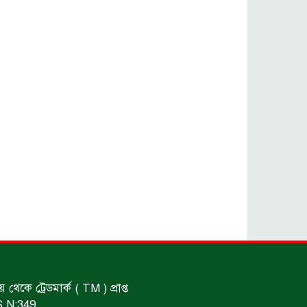
কারেন্ট জাল জব্দ এবং ধ্বংস।
গাঁজা চাষে গ্রেফতার।
শিশুদের ফিরতে হবে খেলার মাঠে : ক্রীড়া
প্রতিমন্ত্রী।
আটকের ঘটনা গত ২৪ ঘণ্টায়।
ধর্ষণের অভিযোগে গ্রেফতার।
কে ট্রেডমার্ক ( TM ) প্রাপ্ত
ইয়াবাসহ কয়েকজন গ্রেপ্তার।
S.N:349