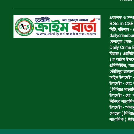
প্রকাশক ও সম্পা
B.Sc. in CSE 
সিটি, বরিশাল 
dailycrimeb
ফেজবুক পেজ- Da
Daily Crime B
রিয়াজ ( এ‍্যাসিষ্
) # আইন উপদেষ্ট
প্রসিকিউটর, প‍
তৌহিদুর রহমান
আইন উপদেষ্টা -
উপদেষ্টা - মোঃ
( সিনিয়র সাংবা
উপদেষ্টা - মো: 
সিনিয়র সাংবাদি
উপদেষ্টা - আসাদ
সোহেল ( সিনিয়র
সাংবাদিক ) #
বি