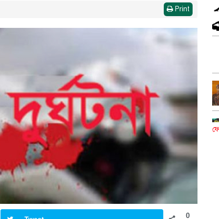
Print
ফে
0