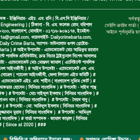
দক - ইঞ্জিনিয়ার- এইচ. এম. রনি ( বি.এস.সি ইঞ্জিনিয়ার /
সর্বস্
Engineering ) { ঠিকানা - বি. এম. কলেজ রোড, বরিশাল
ডেইলি ক্রাইম বার্ত
- ৮২০০, বাংলাদেশ, মোবাইল - ০১৭১৬-৯০৯১৭৪, ইমেইল-
আইনে পূর্বানুমতি ছ
arta@gmail.com
, ওয়েবসাইট- Dailycrimebarta.com,
ily Crime Barta, অ‍্যাপস- ডাউনলোড গুগল প্লেষ্টোর-
arta } # আইন উপদেষ্টা - এ্যাডভোকেট মোঃ আতিকুর রহমান
ট‍্যান্ট পাবলিক প্রসিকিউটর, দ্রুত বিচার ট্রাইব্যুনাল বিশেষ আদালত
া - এ্যাডভোকেট মোঃ মোস্তফা জামাল ( এ‍্যাসিষ্ট‍্যান্ট পাবলিক
্যানেল আইনজীবী ) # আইন উপদেষ্টা - এ্যাডভোকেট এস. এম.
 সোহেল ( প‍্যানেল আইনজীবী, জেলা লিগ্যাল এইড কমিটি ) #
 এ্যাডভোকেট এইচ. এম. শাহীন ( বাংলাদেশ সুপ্রিম কোর্ট ) #
 আকতার হোসেন ( সিনিয়র সাংবাদিক ) # উপদেষ্টা - সাইদ পান্থ
দিক ) # উপদেষ্টা - মোঃ সাইফুল ইসলাম ( সিনিয়র সাংবাদিক ) #
শাওন খান ( সিনিয়র সাংবাদিক ) # উপদেষ্টা - সৈয়দ বাবু (
ক ) # উপদেষ্টা - মো: আরিফুল ইসলাম ( সিনিয়র সাংবাদিক ) #
ুজ্জামান মুরাদ ( সিনিয়র সাংবাদিক ) # উপদেষ্টা - আমিনুল
 সাংবাদিক ) # বার্তা সম্পাদক - জামাল কাড়াল ( সিনিয়র
## { Since at 2020 } ###
জিবি’র অভিযানে ইয়াবা জব্দ।
অপহৃত রোহিঙ্গা উদ্ধার।
পানিত