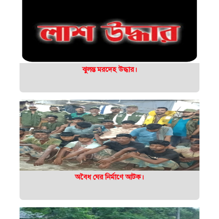
ঝুলন্ত মরদেহ উদ্ধার।
অবৈধ ঘের নির্মাণে আটক।