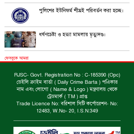
পুলিশের ইউনিফর্ম শীঘ্রই পরিবর্তন করা হচ্ছে।
ধর্ষণচেষ্টা ও হত্যা মামলায় মৃত্যুদণ্ড।
বিশুদ্ধ পানির পাম্প পেল শতাধিক পরিবার।
ফেসবুকে আমরা
RJSC- Govt. Registration No : C-185390 (Opc)
ডেইলি ক্রাইম বার্তা ( Daily Crime Barta ) পএিকার
সড়ক দুর্ঘটনায় বাসচাপায় মৃত্যুর ঘটনা।
নাম এবং লোগো ( Name & Logo ) মন্ত্রণালয় থেকে
ট্রেডমার্ক ( TM ) প্রাপ্ত
Trade Licence No: বরিশাল সিটি কর্পোরেশন- No:
বিজিবি’র অভিযানে ইয়াবা জব্দ।
12483, W.No- 20, I.S.N:349
অপহৃত রোহিঙ্গা উদ্ধার।