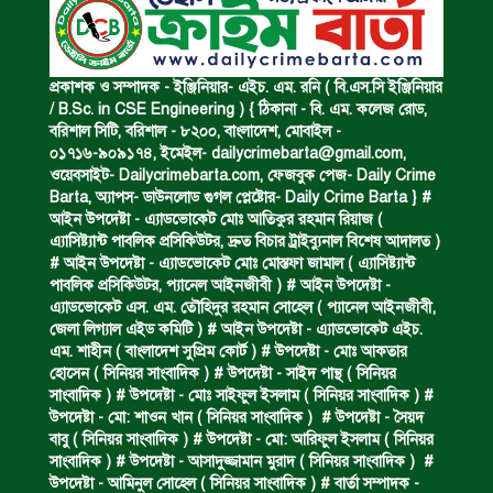
পানিতে ডুবে এক ছাত্রের মৃত্যু।
প্রকাশক ও সম্পাদক - ইঞ্জিনিয়ার- এইচ. এম. রনি ( বি.এস.সি ইঞ্জিনিয়ার
/ B.Sc. in CSE Engineering ) { ঠিকানা - বি. এম. কলেজ রোড,
বরিশাল সিটি, বরিশাল - ৮২০০, বাংলাদেশ, মোবাইল -
০১৭১৬-৯০৯১৭৪, ইমেইল-
dailycrimebarta@gmail.com
,
ঝুলন্ত মরদেহ উদ্ধার।
ওয়েবসাইট- Dailycrimebarta.com, ফেজবুক পেজ- Daily Crime
Barta, অ‍্যাপস- ডাউনলোড গুগল প্লেষ্টোর- Daily Crime Barta } #
আইন উপদেষ্টা - এ্যাডভোকেট মোঃ আতিকুর রহমান রিয়াজ (
এ‍্যাসিষ্ট‍্যান্ট পাবলিক প্রসিকিউটর, দ্রুত বিচার ট্রাইব্যুনাল বিশেষ আদালত )
অবৈধ ঘের নির্মাণে আটক।
# আইন উপদেষ্টা - এ্যাডভোকেট মোঃ মোস্তফা জামাল ( এ‍্যাসিষ্ট‍্যান্ট
পাবলিক প্রসিকিউটর, প‍্যানেল আইনজীবী ) # আইন উপদেষ্টা -
এ্যাডভোকেট এস. এম. তৌহিদুর রহমান সোহেল ( প‍্যানেল আইনজীবী,
জেলা লিগ্যাল এইড কমিটি ) # আইন উপদেষ্টা - এ্যাডভোকেট এইচ.
একজন সড়ক দুর্ঘটনায় নিহত ও দুইজন আহত।
এম. শাহীন ( বাংলাদেশ সুপ্রিম কোর্ট ) # উপদেষ্টা - মোঃ আকতার
হোসেন ( সিনিয়র সাংবাদিক ) # উপদেষ্টা - সাইদ পান্থ ( সিনিয়র
সাংবাদিক ) # উপদেষ্টা - মোঃ সাইফুল ইসলাম ( সিনিয়র সাংবাদিক ) #
উপদেষ্টা - মো: শাওন খান ( সিনিয়র সাংবাদিক ) # উপদেষ্টা - সৈয়দ
ডাকাত দলের সদস্য গ্রেফতার।
বাবু ( সিনিয়র সাংবাদিক ) # উপদেষ্টা - মো: আরিফুল ইসলাম ( সিনিয়র
সাংবাদিক ) # উপদেষ্টা - আসাদুজ্জামান মুরাদ ( সিনিয়র সাংবাদিক ) #
উপদেষ্টা - আমিনুল সোহেল ( সিনিয়র সাংবাদিক ) # বার্তা সম্পাদক -