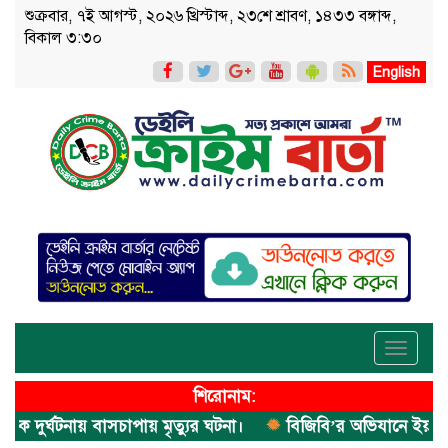
শুক্রবার, ৭ই আগস্ট, ২০২৬ খ্রিস্টাব্দ, ২৩শে শ্রাবণ, ১৪৩৩ বঙ্গাব্দ,
বিকাল ৩:৩০
English
Toggle
navigati
শিরোনাম:
ুর্ঘটনায় বাসচাপায় মৃত্যুর ঘটনা।
বিজিবি’র অভিযানে ইয়াবা জব্