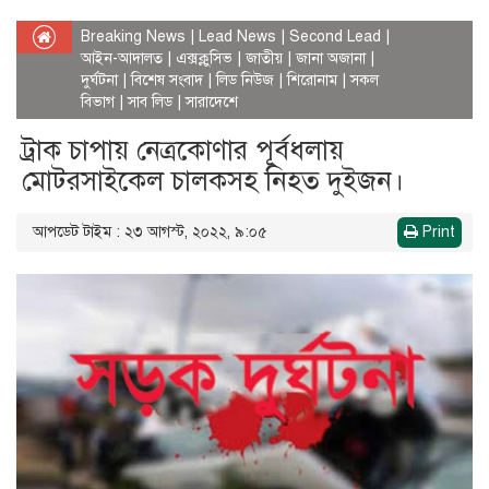
Breaking News
|
Lead News
|
Second Lead
|
আইন-আদালত
|
এক্সক্লুসিভ
|
জাতীয়
|
জানা অজানা
|
দুর্ঘটনা
|
বিশেষ সংবাদ
|
লিড নিউজ
|
শিরোনাম
|
সকল
বিভাগ
|
সাব লিড
|
সারাদেশে
ট্রাক চাপায় নেত্রকোণার পূর্বধলায়
মোটরসাইকেল চালকসহ নিহত দুইজন।
আপডেট টাইম : ২৩ আগস্ট, ২০২২, ৯:০৫
Print