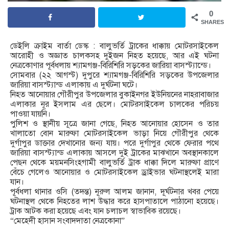
0
SHARES
ডেইলি ক্রাইম বার্তা ডেস্ক : বালুভর্তি ট্রাকের ধাক্কায় মোটরসাইকেল
আরোহী ও অজ্ঞাত চালকসহ দুইজন নিহত হয়েছে, আর এই ঘটনা
নেত্রকোণার পূর্বধলায় শ্যামগঞ্জ-বিরিশিরি সড়কের জারিয়া বাসস্ট্যান্ডে।
সোমবার (২২ আগস্ট) দুপুরে শ্যামগঞ্জ-বিরিশিরি সড়কের উপজেলার
জারিয়া বাসস্ট্যান্ড এলাকায় এ দুর্ঘটনা ঘটে।
নিহত আনোয়ার গৌরীপুর উপজেলার বুকাইনগর ইউনিয়নের নাহরাবাজার
এলাকার নূর ইসলাম এর ছেলে। মোটরসাইকেল চালকের পরিচয়
পাওয়া যায়নি।
পুলিশ ও স্থানীয় সূত্রে জানা গেছে, নিহত আনোয়ার হোসেন ও তার
খালাতো বোন মারুফা মোটরসাইকেল ভাড়া নিয়ে গৌরীপুর থেকে
দুর্গাপুর ডাক্তার দেখানোর জন্য যায়। পরে দুর্গাপুর থেকে ফেরার পথে
জারিয়া বাসস্ট্যান্ড এলাকায় আসলে দুই ট্রাকের মাঝখানে অবস্থানকালে
পেছন থেকে ময়মনসিংহগামী বালুভর্তি ট্রাক ধাক্কা দিলে মারুফা প্রাণে
বেঁচে গেলেও আনোয়ার ও মোটরসাইকেল ড্রাইভার ঘটনাস্থলেই মারা
যান।
পূর্বধলা থানার ওসি (তদন্ত) নূরুল আলম জানান, দূর্ঘটনার খবর পেয়ে
ঘটনাস্থল থেকে নিহতের লাশ উদ্ধার করে হাসপাতালে পাঠানো হয়েছে।
ট্রাক আটক করা হয়েছে এবং যান চলাচল স্বাভাবিক রয়েছে।
“মেহেদী হাসান সংবাদদাতা নেত্রকোনা”