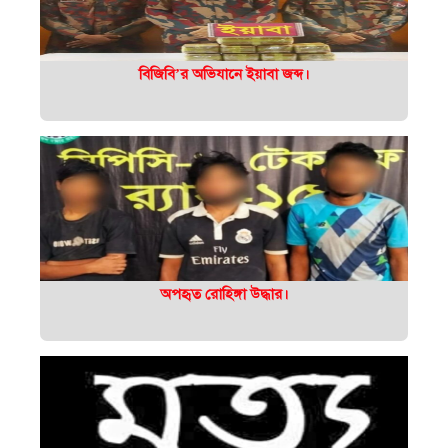
বিজিবি’র অভিযানে ইয়াবা জব্দ।
অপহৃত রোহিঙ্গা উদ্ধার।