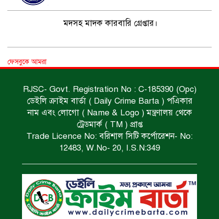
মদসহ মাদক কারবারি গ্রেপ্তার।
নিম্নাঞ্চল প্লাবিত হওয়ার শঙ্কা।
ফেসবুকে আমরা
RJSC- Govt. Registration No : C-185390 (Opc)
অভিমান করে স্বামীর আত্মহত্যা।
ডেইলি ক্রাইম বার্তা ( Daily Crime Barta ) পএিকার
নাম এবং লোগো ( Name & Logo ) মন্ত্রণালয় থেকে
ট্রেডমার্ক ( TM ) প্রাপ্ত
Trade Licence No: বরিশাল সিটি কর্পোরেশন- No:
ধর্ষণচেষ্টা ও হত্যা মামলায় মৃত্যুদণ্ড।
12483, W.No- 20, I.S.N:349
বিশুদ্ধ পানির পাম্প পেল শতাধিক পরিবার।
সড়ক দুর্ঘটনায় বাসচাপায় মৃত্যুর ঘটনা।