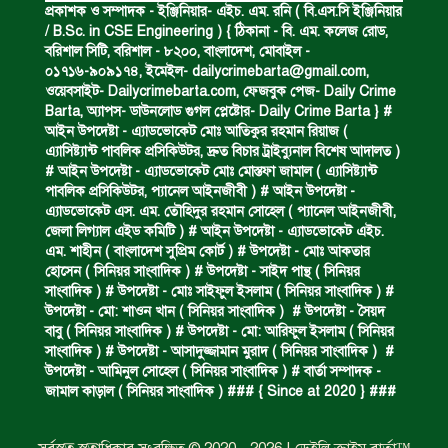
প্রকাশক ও সম্পাদক - ইঞ্জিনিয়ার- এইচ. এম. রনি ( বি.এস.সি ইঞ্জিনিয়ার
/ B.Sc. in CSE Engineering ) { ঠিকানা - বি. এম. কলেজ রোড,
বরিশাল সিটি, বরিশাল - ৮২০০, বাংলাদেশ, মোবাইল -
০১৭১৬-৯০৯১৭৪, ইমেইল-
dailycrimebarta@gmail.com
,
বিজিবি’র অভিযানে ইয়াবা জব্দ।
ওয়েবসাইট- Dailycrimebarta.com, ফেজবুক পেজ- Daily Crime
Barta, অ‍্যাপস- ডাউনলোড গুগল প্লেষ্টোর- Daily Crime Barta } #
আইন উপদেষ্টা - এ্যাডভোকেট মোঃ আতিকুর রহমান রিয়াজ (
এ‍্যাসিষ্ট‍্যান্ট পাবলিক প্রসিকিউটর, দ্রুত বিচার ট্রাইব্যুনাল বিশেষ আদালত )
অপহৃত রোহিঙ্গা উদ্ধার।
# আইন উপদেষ্টা - এ্যাডভোকেট মোঃ মোস্তফা জামাল ( এ‍্যাসিষ্ট‍্যান্ট
পাবলিক প্রসিকিউটর, প‍্যানেল আইনজীবী ) # আইন উপদেষ্টা -
এ্যাডভোকেট এস. এম. তৌহিদুর রহমান সোহেল ( প‍্যানেল আইনজীবী,
জেলা লিগ্যাল এইড কমিটি ) # আইন উপদেষ্টা - এ্যাডভোকেট এইচ.
পানিতে ডুবে এক ছাত্রের মৃত্যু।
এম. শাহীন ( বাংলাদেশ সুপ্রিম কোর্ট ) # উপদেষ্টা - মোঃ আকতার
হোসেন ( সিনিয়র সাংবাদিক ) # উপদেষ্টা - সাইদ পান্থ ( সিনিয়র
সাংবাদিক ) # উপদেষ্টা - মোঃ সাইফুল ইসলাম ( সিনিয়র সাংবাদিক ) #
উপদেষ্টা - মো: শাওন খান ( সিনিয়র সাংবাদিক ) # উপদেষ্টা - সৈয়দ
ঝুলন্ত মরদেহ উদ্ধার।
বাবু ( সিনিয়র সাংবাদিক ) # উপদেষ্টা - মো: আরিফুল ইসলাম ( সিনিয়র
সাংবাদিক ) # উপদেষ্টা - আসাদুজ্জামান মুরাদ ( সিনিয়র সাংবাদিক ) #
উপদেষ্টা - আমিনুল সোহেল ( সিনিয়র সাংবাদিক ) # বার্তা সম্পাদক -
জামাল কাড়াল ( সিনিয়র সাংবাদিক ) ### { Since at 2020 } ###
অবৈধ ঘের নির্মাণে আটক।
সর্বস্বত্ব স্বত্বাধিকার সংরক্ষিত © 2020 - 2026 | ডেইলি ক্রাইম বার্তা™