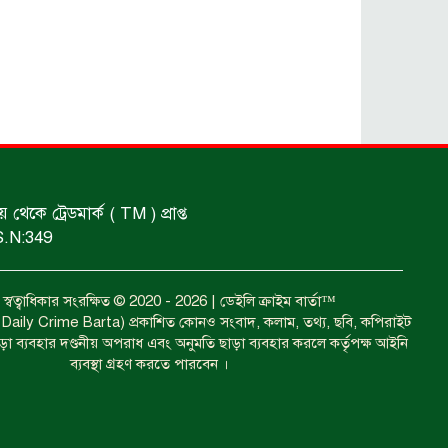
ঝুলন্ত মরদেহ উদ্ধার।
ঝোড়ো হাওয়ার পূর্বাভাস।
শ্রমিকদের গণবিক্ষোভ ও সমাবেশ।
কে ট্রেডমার্ক ( TM ) প্রাপ্ত
S.N:349
দুইজনের পানিতে ডুবে মৃত্যু।
বত্ব স্বত্বাধিকার সংরক্ষিত © 2020 - 2026 | ডেইলি ক্রাইম বার্তা™
া ( Daily Crime Barta) প্রকাশিত কোনও সংবাদ, কলাম, তথ্য, ছবি, কপিরাইট
াড়া ব্যবহার দণ্ডনীয় অপরাধ এবং অনুমতি ছাড়া ব্যবহার করলে কর্তৃপক্ষ আইনি
ব্যবস্থা গ্রহণ করতে পারবেন ।