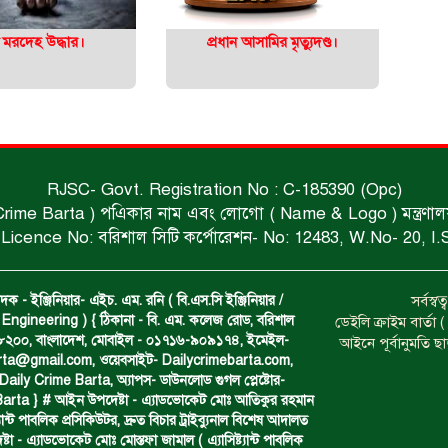
্ত মরদেহ উদ্ধার।
প্রধান আসামির মৃত্যুদণ্ড।
RJSC- Govt. Registration No : C-185390 (Opc)
 Crime Barta ) পএিকার নাম এবং লোগো ( Name & Logo ) মন্ত্রণালয় থে
Licence No: বরিশাল সিটি কর্পোরেশন- No: 12483, W.No- 20, I.
দক - ইঞ্জিনিয়ার- এইচ. এম. রনি ( বি.এস.সি ইঞ্জিনিয়ার /
সর্বস্
Engineering ) { ঠিকানা - বি. এম. কলেজ রোড, বরিশাল
ডেইলি ক্রাইম বার্ত
- ৮২০০, বাংলাদেশ, মোবাইল - ০১৭১৬-৯০৯১৭৪, ইমেইল-
আইনে পূর্বানুমতি ছ
arta@gmail.com
, ওয়েবসাইট- Dailycrimebarta.com,
ily Crime Barta, অ‍্যাপস- ডাউনলোড গুগল প্লেষ্টোর-
arta } # আইন উপদেষ্টা - এ্যাডভোকেট মোঃ আতিকুর রহমান
ট‍্যান্ট পাবলিক প্রসিকিউটর, দ্রুত বিচার ট্রাইব্যুনাল বিশেষ আদালত
া - এ্যাডভোকেট মোঃ মোস্তফা জামাল ( এ‍্যাসিষ্ট‍্যান্ট পাবলিক