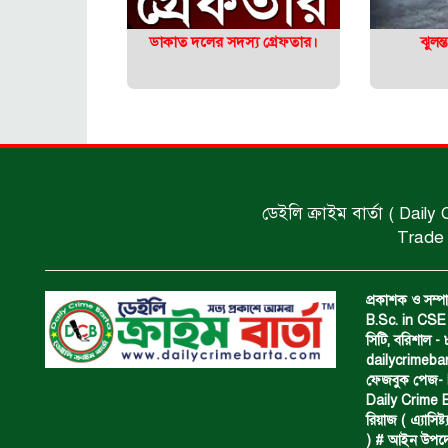
ডাকাত দলের সদস্য গ্রেফতার।
ঝুলন
ডেইলি ক্রাইম বার্তা ( Daily
Trade 
প্রকাশক ও সম্পা
B.Sc. in CSE 
সিটি, বরিশাল 
dailycrimeb
ফেজবুক পেজ- Da
Daily Crime B
রিয়াজ ( এ‍্যাসিষ্
) # আইন উপদেষ্ট