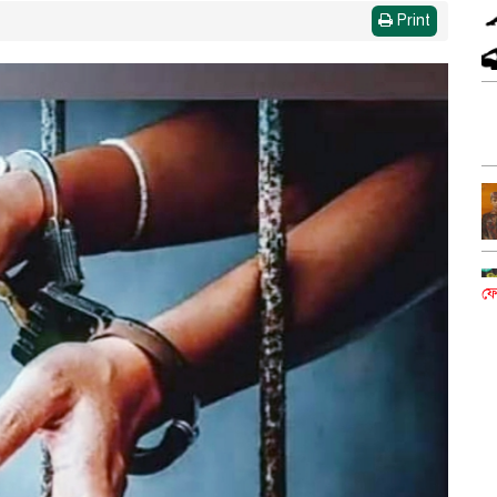
Print
ফে