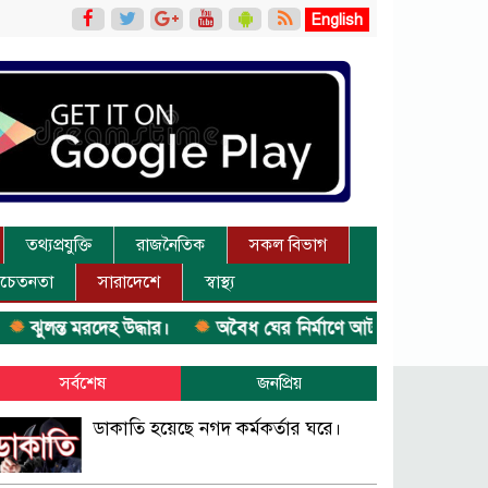
English
তথ্যপ্রযুক্তি
রাজনৈতিক
সকল বিভাগ
চেতনতা
সারাদেশে
স্বাস্থ্য
ত মরদেহ উদ্ধার।
অবৈধ ঘের নির্মাণে আটক।
একজন সড়ক দুর
সর্বশেষ
জনপ্রিয়
ডাকাতি হয়েছে নগদ কর্মকর্তার ঘরে।