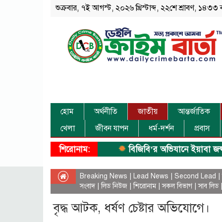
শুক্রবার, ৭ই আগস্ট, ২০২৬ খ্রিস্টাব্দ, ২২শে শ্রাবণ, ১৪৩৩ ব
হোম
অর্থনীতি
জাতীয়
আন্তর্জাতিক
খেলা
জীবন যাপন
ধর্ম-দর্শন
প্রবাস
শিরোনাম:
বিজিবি’র অভিযানে ইয়াবা জব্দ।
Breaking News
|
Lead News
|
Second Lead
|
সংবাদ
|
লিড নিউজ
|
শিরোনাম
|
সকল বিভাগ
|
সাব লিড
বৃদ্ধ আটক, ধর্ষণ চেষ্টার অভিযোগে।