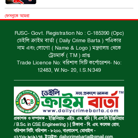
পানিতে ডুবে গৃহবধূ নিহত।
ফেসবুকে আমরা
RJSC- Govt. Registration No : C-185390 (Opc)
ডেইলি ক্রাইম বার্তা ( Daily Crime Barta ) পএিকার
রক্তাক্ত মরদেহ উদ্ধার।
নাম এবং লোগো ( Name & Logo ) মন্ত্রণালয় থেকে
ট্রেডমার্ক ( TM ) প্রাপ্ত
Trade Licence No: বরিশাল সিটি কর্পোরেশন- No:
মদসহ মাদক কারবারি গ্রেপ্তার।
12483, W.No- 20, I.S.N:349
নিম্নাঞ্চল প্লাবিত হওয়ার শঙ্কা।
অভিমান করে স্বামীর আত্মহত্যা।
প্রকাশক ও সম্পাদক - ইঞ্জিনিয়ার- এইচ. এম. রনি ( বি.এস.সি ইঞ্জিনিয়ার
/ B.Sc. in CSE Engineering ) { ঠিকানা - বি. এম. কলেজ রোড,
বরিশাল সিটি, বরিশাল - ৮২০০, বাংলাদেশ, মোবাইল -
০১৭১৬-৯০৯১৭৪, ইমেইল-
dailycrimebarta@gmail.com
,