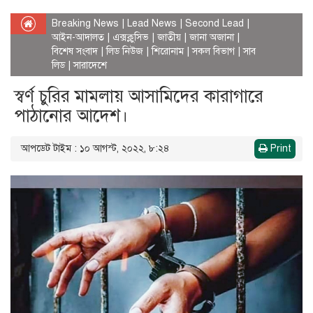
Breaking News
|
Lead News
|
Second Lead
|
আইন-আদালত
|
এক্সক্লুসিভ
|
জাতীয়
|
জানা অজানা
|
বিশেষ সংবাদ
|
লিড নিউজ
|
শিরোনাম
|
সকল বিভাগ
|
সাব
লিড
|
সারাদেশে
স্বর্ণ চুরির মামলায় আসামিদের কারাগারে
পাঠানোর আদেশ।
আপডেট টাইম : ১০ আগস্ট, ২০২২, ৮:২৪
Print