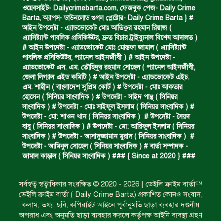
ধর্ষণচেষ্টা ও হত্যা মামলায় মৃত্যুদণ্ড।
ওয়েবসাইট- Dailycrimebarta.com, ফেজবুক পেজ- Daily Crime
Barta, অ‍্যাপস- ডাউনলোড গুগল প্লেষ্টোর- Daily Crime Barta } #
আইন উপদেষ্টা - এ্যাডভোকেট মোঃ আতিকুর রহমান রিয়াজ (
এ‍্যাসিষ্ট‍্যান্ট পাবলিক প্রসিকিউটর, দ্রুত বিচার ট্রাইব্যুনাল বিশেষ আদালত )
বিশুদ্ধ পানির পাম্প পেল শতাধিক পরিবার।
# আইন উপদেষ্টা - এ্যাডভোকেট মোঃ মোস্তফা জামাল ( এ‍্যাসিষ্ট‍্যান্ট
পাবলিক প্রসিকিউটর, প‍্যানেল আইনজীবী ) # আইন উপদেষ্টা -
এ্যাডভোকেট এস. এম. তৌহিদুর রহমান সোহেল ( প‍্যানেল আইনজীবী,
জেলা লিগ্যাল এইড কমিটি ) # আইন উপদেষ্টা - এ্যাডভোকেট এইচ.
সড়ক দুর্ঘটনায় বাসচাপায় মৃত্যুর ঘটনা।
এম. শাহীন ( বাংলাদেশ সুপ্রিম কোর্ট ) # উপদেষ্টা - মোঃ আকতার
হোসেন ( সিনিয়র সাংবাদিক ) # উপদেষ্টা - সাইদ পান্থ ( সিনিয়র
সাংবাদিক ) # উপদেষ্টা - মোঃ সাইফুল ইসলাম ( সিনিয়র সাংবাদিক ) #
উপদেষ্টা - মো: শাওন খান ( সিনিয়র সাংবাদিক ) # উপদেষ্টা - সৈয়দ
বিজিবি’র অভিযানে ইয়াবা জব্দ।
বাবু ( সিনিয়র সাংবাদিক ) # উপদেষ্টা - মো: আরিফুল ইসলাম ( সিনিয়র
সাংবাদিক ) # উপদেষ্টা - আসাদুজ্জামান মুরাদ ( সিনিয়র সাংবাদিক ) #
উপদেষ্টা - আমিনুল সোহেল ( সিনিয়র সাংবাদিক ) # বার্তা সম্পাদক -
জামাল কাড়াল ( সিনিয়র সাংবাদিক ) ### { Since at 2020 } ###
অপহৃত রোহিঙ্গা উদ্ধার।
সর্বস্বত্ব স্বত্বাধিকার সংরক্ষিত © 2020 - 2026 | ডেইলি ক্রাইম বার্তা™
ডেইলি ক্রাইম বার্তা ( Daily Crime Barta) প্রকাশিত কোনও সংবাদ,
পানিতে ডুবে এক ছাত্রের মৃত্যু।
কলাম, তথ্য, ছবি, কপিরাইট আইনে পূর্বানুমতি ছাড়া ব্যবহার দণ্ডনীয়
অপরাধ এবং অনুমতি ছাড়া ব্যবহার করলে কর্তৃপক্ষ আইনি ব্যবস্থা গ্রহণ