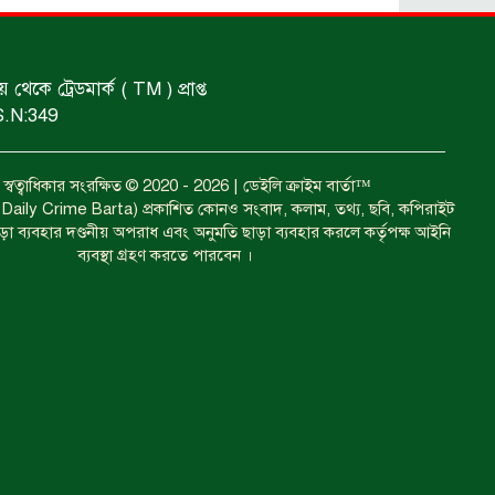
ঝুলন্ত মরদেহ উদ্ধার।
কে ট্রেডমার্ক ( TM ) প্রাপ্ত
S.N:349
প্রধান আসামির মৃত্যুদণ্ড।
বত্ব স্বত্বাধিকার সংরক্ষিত © 2020 - 2026 | ডেইলি ক্রাইম বার্তা™
া ( Daily Crime Barta) প্রকাশিত কোনও সংবাদ, কলাম, তথ্য, ছবি, কপিরাইট
গ্রেফতারের দাবিতে মানববন্ধন ও
াড়া ব্যবহার দণ্ডনীয় অপরাধ এবং অনুমতি ছাড়া ব্যবহার করলে কর্তৃপক্ষ আইনি
বিক্ষোভ।
ব্যবস্থা গ্রহণ করতে পারবেন ।
কারেন্ট জাল জব্দ এবং ধ্বংস।
গাঁজা চাষে গ্রেফতার।
শিশুদের ফিরতে হবে খেলার মাঠে : ক্রীড়া