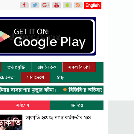
English
তথ্যপ্রযুক্তি
রাজনৈতিক
সকল বিভাগ
চেতনতা
সারাদেশে
স্বাস্থ্য
 বাসচাপায় মৃত্যুর ঘটনা।
বিজিবি’র অভিযানে ইয়াবা জব্দ।
অ
সর্বশেষ
জনপ্রিয়
ডাকাতি হয়েছে নগদ কর্মকর্তার ঘরে।