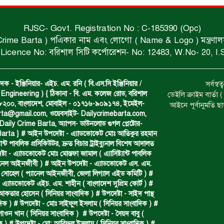
RJSC- Govt. Registration No : C-185390 (Opc)
 Crime Barta ) পএিকার নাম এবং লোগো ( Name & Logo ) মন্ত্রণালয় থে
Licence No: বরিশাল সিটি কর্পোরেশন- No: 12483, W.No- 20, I.
দক - ইঞ্জিনিয়ার- এইচ. এম. রনি ( বি.এস.সি ইঞ্জিনিয়ার /
সর্বস্
Engineering ) { ঠিকানা - বি. এম. কলেজ রোড, বরিশাল
ডেইলি ক্রাইম বার্ত
- ৮২০০, বাংলাদেশ, মোবাইল - ০১৭১৬-৯০৯১৭৪, ইমেইল-
আইনে পূর্বানুমতি ছ
arta@gmail.com
, ওয়েবসাইট- Dailycrimebarta.com,
ily Crime Barta, অ‍্যাপস- ডাউনলোড গুগল প্লেষ্টোর-
arta } # আইন উপদেষ্টা - এ্যাডভোকেট মোঃ আতিকুর রহমান
ট‍্যান্ট পাবলিক প্রসিকিউটর, দ্রুত বিচার ট্রাইব্যুনাল বিশেষ আদালত
া - এ্যাডভোকেট মোঃ মোস্তফা জামাল ( এ‍্যাসিষ্ট‍্যান্ট পাবলিক
্যানেল আইনজীবী ) # আইন উপদেষ্টা - এ্যাডভোকেট এস. এম.
 সোহেল ( প‍্যানেল আইনজীবী, জেলা লিগ্যাল এইড কমিটি ) #
 এ্যাডভোকেট এইচ. এম. শাহীন ( বাংলাদেশ সুপ্রিম কোর্ট ) #
 আকতার হোসেন ( সিনিয়র সাংবাদিক ) # উপদেষ্টা - সাইদ পান্থ
দিক ) # উপদেষ্টা - মোঃ সাইফুল ইসলাম ( সিনিয়র সাংবাদিক ) #
শাওন খান ( সিনিয়র সাংবাদিক ) # উপদেষ্টা - সৈয়দ বাবু (
ক ) # উপদেষ্টা - মো: আরিফুল ইসলাম ( সিনিয়র সাংবাদিক ) #