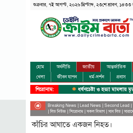
শুক্রবার, ৭ই আগস্ট, ২০২৬ খ্রিস্টাব্দ, ২৩শে শ্রাবণ, ১৪৩৩ 
হোম
অর্থনীতি
জাতীয়
আন্তর্জাতিক
খেলা
জীবন যাপন
ধর্ম-দর্শন
প্রবাস
শিরোনাম:
ধর্ষণচেষ্টা ও হত্যা মামলায় মৃত্যুদণ্ড
Breaking News
|
Lead News
|
Second Lead
|
|
লিড নিউজ
|
শিরোনাম
|
সকল বিভাগ
|
সাব লিড
|
সারাদ
কাঁচির আঘাতে একজন নিহত।