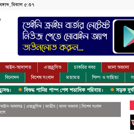
বঙ্গাব্দ, বিকাল ৫:৩৭
আইন-আদালত
এক্সক্লুসিভ
চাকরির খবর
জানা অজানা
বিনোদন
বিশেষ সংবাদ
মতামত
শিল্প ও সাহিত্য
স
।
বিশুদ্ধ পানির পাম্প পেল শতাধিক পরিবার।
সড়ক দুর্ঘটনায়
আইন-আদালত
|
এক্সক্লুসিভ
|
জাতীয়
|
জানা অজানা
|
বিশেষ সংবাদ
েশে