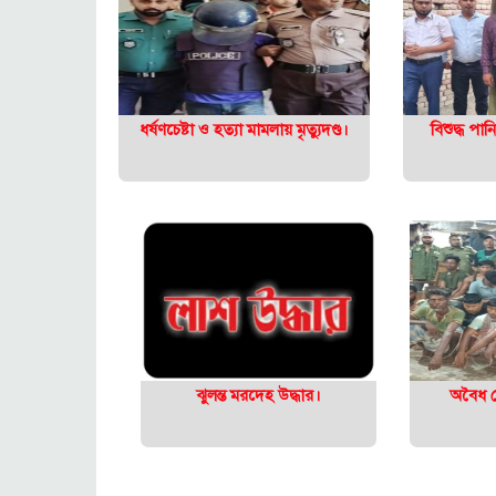
ধর্ষণচেষ্টা ও হত্যা মামলায় মৃত্যুদণ্ড।
বিশুদ্ধ পা
ঝুলন্ত মরদেহ উদ্ধার।
অবৈধ ঘ