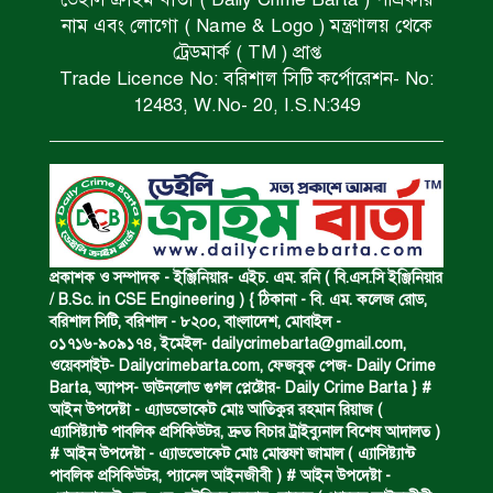
পানিতে ডুবে এক ছাত্রের মৃত্যু।
নাম এবং লোগো ( Name & Logo ) মন্ত্রণালয় থেকে
ট্রেডমার্ক ( TM ) প্রাপ্ত
Trade Licence No: বরিশাল সিটি কর্পোরেশন- No:
ঝুলন্ত মরদেহ উদ্ধার।
12483, W.No- 20, I.S.N:349
অবৈধ ঘের নির্মাণে আটক।
একজন সড়ক দুর্ঘটনায় নিহত ও দুইজন আহত।
প্রকাশক ও সম্পাদক - ইঞ্জিনিয়ার- এইচ. এম. রনি ( বি.এস.সি ইঞ্জিনিয়ার
/ B.Sc. in CSE Engineering ) { ঠিকানা - বি. এম. কলেজ রোড,
বরিশাল সিটি, বরিশাল - ৮২০০, বাংলাদেশ, মোবাইল -
০১৭১৬-৯০৯১৭৪, ইমেইল-
dailycrimebarta@gmail.com
,
ডাকাত দলের সদস্য গ্রেফতার।
ওয়েবসাইট- Dailycrimebarta.com, ফেজবুক পেজ- Daily Crime
Barta, অ‍্যাপস- ডাউনলোড গুগল প্লেষ্টোর- Daily Crime Barta } #
আইন উপদেষ্টা - এ্যাডভোকেট মোঃ আতিকুর রহমান রিয়াজ (
এ‍্যাসিষ্ট‍্যান্ট পাবলিক প্রসিকিউটর, দ্রুত বিচার ট্রাইব্যুনাল বিশেষ আদালত )
ঝুলন্ত মরদেহ উদ্ধার।
# আইন উপদেষ্টা - এ্যাডভোকেট মোঃ মোস্তফা জামাল ( এ‍্যাসিষ্ট‍্যান্ট
পাবলিক প্রসিকিউটর, প‍্যানেল আইনজীবী ) # আইন উপদেষ্টা -