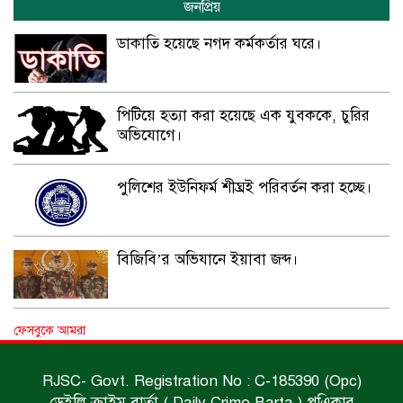
জনপ্রিয়
ডাকাতি হয়েছে নগদ কর্মকর্তার ঘরে।
পিটিয়ে হত্যা করা হয়েছে এক যুবককে, চুরির
অভিযোগে।
পুলিশের ইউনিফর্ম শীঘ্রই পরিবর্তন করা হচ্ছে।
বিজিবি’র অভিযানে ইয়াবা জব্দ।
অপহৃত রোহিঙ্গা উদ্ধার।
ফেসবুকে আমরা
RJSC- Govt. Registration No : C-185390 (Opc)
ডেইলি ক্রাইম বার্তা ( Daily Crime Barta ) পএিকার