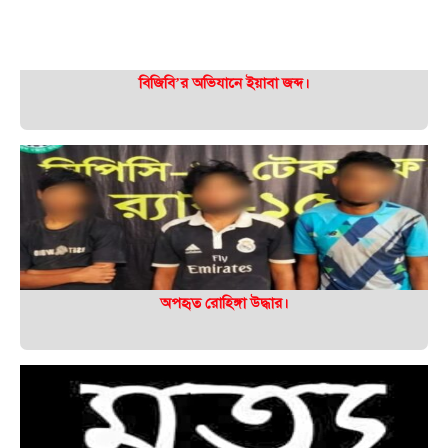
বিজিবি’র অভিযানে ইয়াবা জব্দ।
অপহৃত রোহিঙ্গা উদ্ধার।