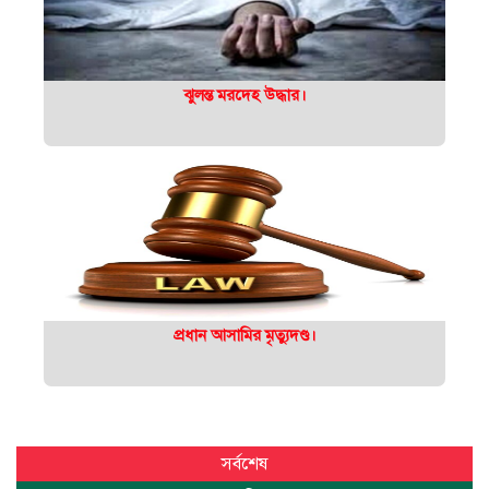
ঝুলন্ত মরদেহ উদ্ধার।
প্রধান আসামির মৃত্যুদণ্ড।
সর্বশেষ