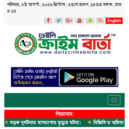
শনিবার, ৮ই আগস্ট, ২০২৬ খ্রিস্টাব্দ, ২৩শে শ্রাবণ, ১৪৩৩ বঙ্গাব্দ, রাত
৪:১৫
English
Toggle
navigati
শিরোনাম:
সড়ক দুর্ঘটনায় বাসচাপায় মৃত্যুর ঘটনা।
বিজিবি’র অভিযানে ইয়াবা