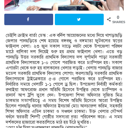
0
SHARES
ডেইলি ক্রাইম বার্তা ডেস্ক : এক বর্নিল আয়োজনের মধ্যে দিয়ে খাগড়াছড়ি
জেলার পানছড়িতে শেষ হয়েছে বঙ্গবন্ধু ও বঙ্গমাতা ফুটবলের স্বপ্নের
ফাইনাল খেলা। ২৩ জুন সকাল সাড়ে নয়টা থেকে উপজেলা পরিষদ
মাঠে বালিকা দল দিয়েই শুরু হয় প্রথম ফাইনাল খেলা। এতে বড়
পানছড়ি উত্তর সরকারি প্রাথমিক বিদ্যালয় দল দূর্গামনি পাড়া সরকারী
প্রাথমিক বিদ্যালয়কে ১-০ গোলে পরাজিত করে চ্যাম্পিয়ন হয়। সকাল
এগারটা থেকে শুরু হয় বালকদের খেলার লড়াই। খেলায় পানছড়ি বাজার
মডেল সরকারি প্রাথমিক বিদ্যালয় লোগাং করল্যাছড়ি সরকারি প্রাথমিক
বিদ্যালয়কে ট্রাইব্রেকারে ৫-৪ গোলে পরাজিত করে চ্যাম্পিয়ন হয়।
নির্ধারিত সময়ে খেলাটি ১-১ গোলে ড্র ছিল। উপজেলা নির্বাহী কর্মকর্তা
রুবাইয়া আফরোজ প্রধান অতিথি হিসেবে উপস্থিত থেকে চ্যাম্পিয়ন ও
রানার্স আপ ট্রপি তুলে দেন। উপজেলা শিক্ষা অফিসার সুজিত মিত্র
চাকমার সভাপতিত্বে এ সময় বিশেষ অতিথি হিসেবে আরো উপস্থিত
ছিলেন পানছড়ি থানার অফিসার ইনচার্জ মোঃ আনচারুল করিম, সহকারি
শিক্ষা অফিসার এডিন চাকমা ও সঞ্চয়ন চাকমা। উক্ত খেলার সৌন্দর্য
বর্ধনে স্বরতরী শিল্পী গোষ্ঠীর সদস্যরা নৃত্য পরিবেশন করে। এ সময়
দর্শকদের হাজারো করতালিতে মাঠ হয় উঠে মুখরিত।
“মোঃ চাঁন মিয়া সংবাদদাতা পানছড়ি (খাগড়াছড়ি)”