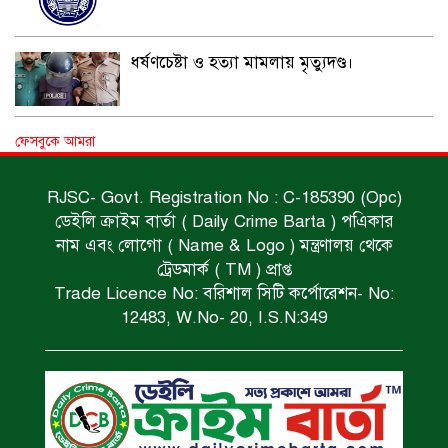
ধর্ষণচেষ্টা ও হত্যা মামলায় মৃত্যুদণ্ড।
বিশুদ্ধ পানির পাম্প পেল শতাধিক পরিবার।
ফেসবুকে আমরা
RJSC- Govt. Registration No : C-185390 (Opc)
ডেইলি ক্রাইম বার্তা ( Daily Crime Barta ) পএিকার
সড়ক দুর্ঘটনায় বাসচাপায় মৃত্যুর ঘটনা।
নাম এবং লোগো ( Name & Logo ) মন্ত্রণালয় থেকে
ট্রেডমার্ক ( TM ) প্রাপ্ত
Trade Licence No: বরিশাল সিটি কর্পোরেশন- No:
বিজিবি’র অভিযানে ইয়াবা জব্দ।
12483, W.No- 20, I.S.N:349
অপহৃত রোহিঙ্গা উদ্ধার।