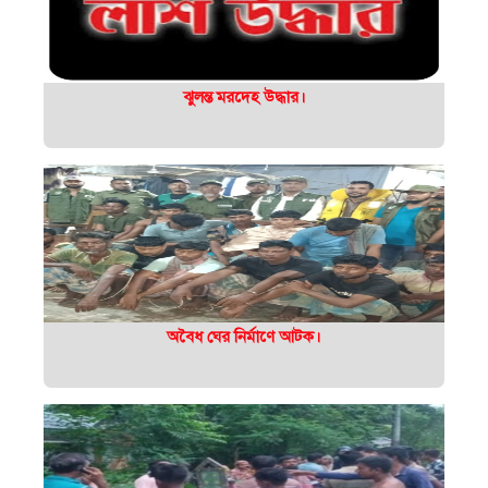
ঝুলন্ত মরদেহ উদ্ধার।
অবৈধ ঘের নির্মাণে আটক।