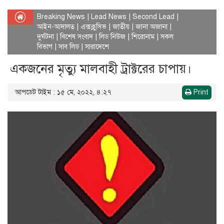
Breaking News
|
Lead News
|
Second Lead
|
আইন-আদালত
|
এক্সক্লুসিভ
|
জাতীয়
|
জানা অজানা
|
দুর্ঘটনা
|
বিশেষ সংবাদ
|
লিড নিউজ
|
শিরোনাম
|
সকল
বিভাগ
|
সাব লিড
|
সারাদেশে
একজনের মৃত্যু মালবাহী ট্রাক্টরের চাপায়।
আপডেট টাইম : ১৫ মে, ২০২২, ৪:২৭
Print