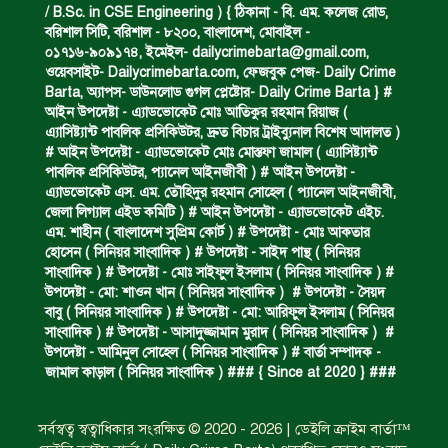
/ B.Sc. in CSE Engineering ) { ঠিকানা - বি. এম. কলেজ রোড,
বরিশাল সিটি, বরিশাল - ৮২০০, বাংলাদেশ, মোবাইল -
০১৭১৬-৯০৯১৭৪, ইমেইল-
dailycrimebarta@gmail.com
,
ঝুলন্ত মরদেহ উদ্ধার।
ওয়েবসাইট- Dailycrimebarta.com, ফেজবুক পেজ- Daily Crime
Barta, অ‍্যাপস- ডাউনলোড গুগল প্লেষ্টোর- Daily Crime Barta } #
আইন উপদেষ্টা - এ্যাডভোকেট মোঃ আতিকুর রহমান রিয়াজ (
এ‍্যাসিষ্ট‍্যান্ট পাবলিক প্রসিকিউটর, দ্রুত বিচার ট্রাইব্যুনাল বিশেষ আদালত )
অবৈধ ঘের নির্মাণে আটক।
# আইন উপদেষ্টা - এ্যাডভোকেট মোঃ মোস্তফা জামাল ( এ‍্যাসিষ্ট‍্যান্ট
পাবলিক প্রসিকিউটর, প‍্যানেল আইনজীবী ) # আইন উপদেষ্টা -
এ্যাডভোকেট এস. এম. তৌহিদুর রহমান সোহেল ( প‍্যানেল আইনজীবী,
জেলা লিগ্যাল এইড কমিটি ) # আইন উপদেষ্টা - এ্যাডভোকেট এইচ.
একজন সড়ক দুর্ঘটনায় নিহত ও দুইজন আহত।
এম. শাহীন ( বাংলাদেশ সুপ্রিম কোর্ট ) # উপদেষ্টা - মোঃ আকতার
হোসেন ( সিনিয়র সাংবাদিক ) # উপদেষ্টা - সাইদ পান্থ ( সিনিয়র
সাংবাদিক ) # উপদেষ্টা - মোঃ সাইফুল ইসলাম ( সিনিয়র সাংবাদিক ) #
উপদেষ্টা - মো: শাওন খান ( সিনিয়র সাংবাদিক ) # উপদেষ্টা - সৈয়দ
ডাকাত দলের সদস্য গ্রেফতার।
বাবু ( সিনিয়র সাংবাদিক ) # উপদেষ্টা - মো: আরিফুল ইসলাম ( সিনিয়র
সাংবাদিক ) # উপদেষ্টা - আসাদুজ্জামান মুরাদ ( সিনিয়র সাংবাদিক ) #
উপদেষ্টা - আমিনুল সোহেল ( সিনিয়র সাংবাদিক ) # বার্তা সম্পাদক -
জামাল কাড়াল ( সিনিয়র সাংবাদিক ) ### { Since at 2020 } ###
ঝুলন্ত মরদেহ উদ্ধার।
সর্বস্বত্ব স্বত্বাধিকার সংরক্ষিত © 2020 - 2026 | ডেইলি ক্রাইম বার্তা™