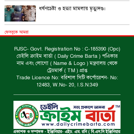
ধর্ষণচেষ্টা ও হত্যা মামলায় মৃত্যুদণ্ড।
বিশুদ্ধ পানির পাম্প পেল শতাধিক পরিবার।
ফেসবুকে আমরা
RJSC- Govt. Registration No : C-185390 (Opc)
ডেইলি ক্রাইম বার্তা ( Daily Crime Barta ) পএিকার
সড়ক দুর্ঘটনায় বাসচাপায় মৃত্যুর ঘটনা।
নাম এবং লোগো ( Name & Logo ) মন্ত্রণালয় থেকে
ট্রেডমার্ক ( TM ) প্রাপ্ত
Trade Licence No: বরিশাল সিটি কর্পোরেশন- No:
বিজিবি’র অভিযানে ইয়াবা জব্দ।
12483, W.No- 20, I.S.N:349
অপহৃত রোহিঙ্গা উদ্ধার।
পানিতে ডুবে এক ছাত্রের মৃত্যু।
প্রকাশক ও সম্পাদক - ইঞ্জিনিয়ার- এইচ. এম. রনি ( বি.এস.সি ইঞ্জিনিয়ার