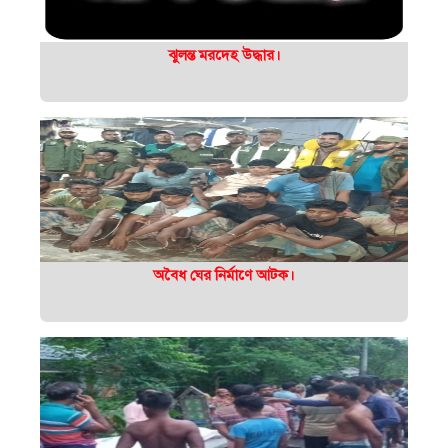
ঝুলন্ত মরদেহ উদ্ধার।
অবৈধ ঘের নির্মাণে আটক।