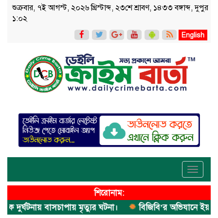
শুক্রবার, ৭ই আগস্ট, ২০২৬ খ্রিস্টাব্দ, ২৩শে শ্রাবণ, ১৪৩৩ বঙ্গাব্দ, দুপুর
১:০২
English
Toggle
navigati
শিরোনাম:
ুর্ঘটনায় বাসচাপায় মৃত্যুর ঘটনা।
বিজিবি’র অভিযানে ইয়াবা জব্দ