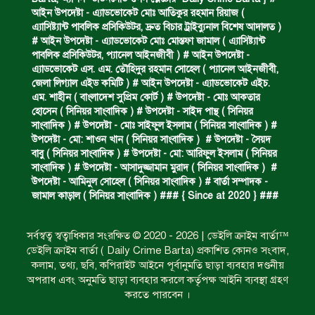
আইন উপদেষ্টা - এ্যাডভোকেট মোঃ আতিকুর রহমান রিয়াজ (
এ‍্যাসিষ্ট‍্যান্ট পাবলিক প্রসিকিউটর, দ্রুত বিচার ট্রাইব্যুনাল বিশেষ আদালত )
বিশুদ্ধ পানির পাম্প পেল শতাধিক পরিবার।
# আইন উপদেষ্টা - এ্যাডভোকেট মোঃ মোস্তফা জামাল ( এ‍্যাসিষ্ট‍্যান্ট
পাবলিক প্রসিকিউটর, প‍্যানেল আইনজীবী ) # আইন উপদেষ্টা -
এ্যাডভোকেট এস. এম. তৌহিদুর রহমান সোহেল ( প‍্যানেল আইনজীবী,
জেলা লিগ্যাল এইড কমিটি ) # আইন উপদেষ্টা - এ্যাডভোকেট এইচ.
সড়ক দুর্ঘটনায় বাসচাপায় মৃত্যুর ঘটনা।
এম. শাহীন ( বাংলাদেশ সুপ্রিম কোর্ট ) # উপদেষ্টা - মোঃ আকতার
হোসেন ( সিনিয়র সাংবাদিক ) # উপদেষ্টা - সাইদ পান্থ ( সিনিয়র
সাংবাদিক ) # উপদেষ্টা - মোঃ সাইফুল ইসলাম ( সিনিয়র সাংবাদিক ) #
উপদেষ্টা - মো: শাওন খান ( সিনিয়র সাংবাদিক ) # উপদেষ্টা - সৈয়দ
বিজিবি’র অভিযানে ইয়াবা জব্দ।
বাবু ( সিনিয়র সাংবাদিক ) # উপদেষ্টা - মো: আরিফুল ইসলাম ( সিনিয়র
সাংবাদিক ) # উপদেষ্টা - আসাদুজ্জামান মুরাদ ( সিনিয়র সাংবাদিক ) #
উপদেষ্টা - আমিনুল সোহেল ( সিনিয়র সাংবাদিক ) # বার্তা সম্পাদক -
জামাল কাড়াল ( সিনিয়র সাংবাদিক ) ### { Since at 2020 } ###
অপহৃত রোহিঙ্গা উদ্ধার।
সর্বস্বত্ব স্বত্বাধিকার সংরক্ষিত © 2020 - 2026 | ডেইলি ক্রাইম বার্তা™
ডেইলি ক্রাইম বার্তা ( Daily Crime Barta) প্রকাশিত কোনও সংবাদ,
পানিতে ডুবে এক ছাত্রের মৃত্যু।
কলাম, তথ্য, ছবি, কপিরাইট আইনে পূর্বানুমতি ছাড়া ব্যবহার দণ্ডনীয়
অপরাধ এবং অনুমতি ছাড়া ব্যবহার করলে কর্তৃপক্ষ আইনি ব্যবস্থা গ্রহণ
করতে পারবেন ।
ঝুলন্ত মরদেহ উদ্ধার।