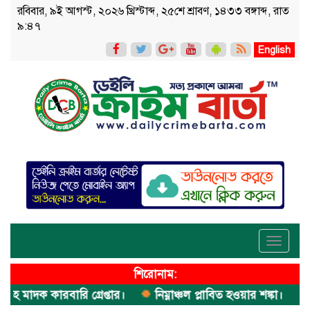
রবিবার, ৯ই আগস্ট, ২০২৬ খ্রিস্টাব্দ, ২৫শে শ্রাবণ, ১৪৩৩ বঙ্গাব্দ, রাত
৯:৪৭
English
Toggle
navigati
শিরোনাম:
দক কারবারি গ্রেপ্তার।
নিম্নাঞ্চল প্লাবিত হওয়ার শঙ্কা।
অভিম