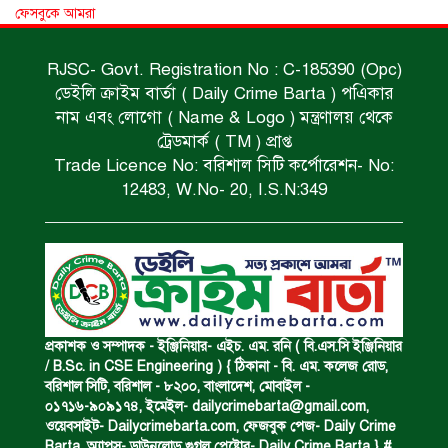
পানিতে ডুবে গৃহবধূ নিহত।
ফেসবুকে আমরা
RJSC- Govt. Registration No : C-185390 (Opc)
ডেইলি ক্রাইম বার্তা ( Daily Crime Barta ) পএিকার
রক্তাক্ত মরদেহ উদ্ধার।
নাম এবং লোগো ( Name & Logo ) মন্ত্রণালয় থেকে
ট্রেডমার্ক ( TM ) প্রাপ্ত
Trade Licence No: বরিশাল সিটি কর্পোরেশন- No:
মদসহ মাদক কারবারি গ্রেপ্তার।
12483, W.No- 20, I.S.N:349
নিম্নাঞ্চল প্লাবিত হওয়ার শঙ্কা।
অভিমান করে স্বামীর আত্মহত্যা।
প্রকাশক ও সম্পাদক - ইঞ্জিনিয়ার- এইচ. এম. রনি ( বি.এস.সি ইঞ্জিনিয়ার
/ B.Sc. in CSE Engineering ) { ঠিকানা - বি. এম. কলেজ রোড,
বরিশাল সিটি, বরিশাল - ৮২০০, বাংলাদেশ, মোবাইল -
০১৭১৬-৯০৯১৭৪, ইমেইল-
dailycrimebarta@gmail.com
,
ধর্ষণচেষ্টা ও হত্যা মামলায় মৃত্যুদণ্ড।
ওয়েবসাইট- Dailycrimebarta.com, ফেজবুক পেজ- Daily Crime
Barta, অ‍্যাপস- ডাউনলোড গুগল প্লেষ্টোর- Daily Crime Barta } #