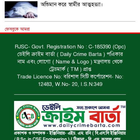
অভিমান করে স্বামীর আত্মহত্যা।
ধর্ষণচেষ্টা ও হত্যা মামলায় মৃত্যুদণ্ড।
ফেসবুকে আমরা
RJSC- Govt. Registration No : C-185390 (Opc)
ডেইলি ক্রাইম বার্তা ( Daily Crime Barta ) পএিকার
বিশুদ্ধ পানির পাম্প পেল শতাধিক পরিবার।
নাম এবং লোগো ( Name & Logo ) মন্ত্রণালয় থেকে
ট্রেডমার্ক ( TM ) প্রাপ্ত
Trade Licence No: বরিশাল সিটি কর্পোরেশন- No:
সড়ক দুর্ঘটনায় বাসচাপায় মৃত্যুর ঘটনা।
12483, W.No- 20, I.S.N:349
বিজিবি’র অভিযানে ইয়াবা জব্দ।
অপহৃত রোহিঙ্গা উদ্ধার।
প্রকাশক ও সম্পাদক - ইঞ্জিনিয়ার- এইচ. এম. রনি ( বি.এস.সি ইঞ্জিনিয়ার
/ B.Sc. in CSE Engineering ) { ঠিকানা - বি. এম. কলেজ রোড,