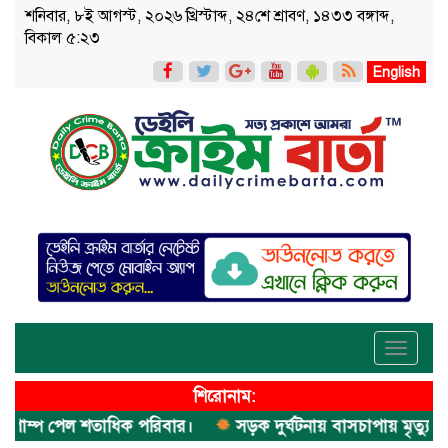
শনিবার, ৮ই আগস্ট, ২০২৬ খ্রিস্টাব্দ, ২৪শে শ্রাবণ, ১৪৩৩ বঙ্গাব্দ,
বিকাল ৫:২৩
English
Toggle
navigati
শিরোনাম:
াম্প পেল শতাধিক পরিবার।
সড়ক দুর্ঘটনায় বাসচাপায় মৃত্যুর ঘটনা