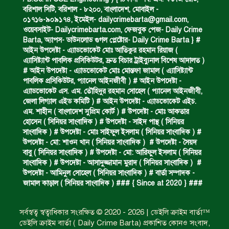
বরিশাল সিটি, বরিশাল - ৮২০০, বাংলাদেশ, মোবাইল -
০১৭১৬-৯০৯১৭৪, ইমেইল-
dailycrimebarta@gmail.com
,
পানিতে ডুবে এক ছাত্রের মৃত্যু।
ওয়েবসাইট- Dailycrimebarta.com, ফেজবুক পেজ- Daily Crime
Barta, অ‍্যাপস- ডাউনলোড গুগল প্লেষ্টোর- Daily Crime Barta } #
আইন উপদেষ্টা - এ্যাডভোকেট মোঃ আতিকুর রহমান রিয়াজ (
এ‍্যাসিষ্ট‍্যান্ট পাবলিক প্রসিকিউটর, দ্রুত বিচার ট্রাইব্যুনাল বিশেষ আদালত )
ঝুলন্ত মরদেহ উদ্ধার।
# আইন উপদেষ্টা - এ্যাডভোকেট মোঃ মোস্তফা জামাল ( এ‍্যাসিষ্ট‍্যান্ট
পাবলিক প্রসিকিউটর, প‍্যানেল আইনজীবী ) # আইন উপদেষ্টা -
এ্যাডভোকেট এস. এম. তৌহিদুর রহমান সোহেল ( প‍্যানেল আইনজীবী,
জেলা লিগ্যাল এইড কমিটি ) # আইন উপদেষ্টা - এ্যাডভোকেট এইচ.
অবৈধ ঘের নির্মাণে আটক।
এম. শাহীন ( বাংলাদেশ সুপ্রিম কোর্ট ) # উপদেষ্টা - মোঃ আকতার
হোসেন ( সিনিয়র সাংবাদিক ) # উপদেষ্টা - সাইদ পান্থ ( সিনিয়র
সাংবাদিক ) # উপদেষ্টা - মোঃ সাইফুল ইসলাম ( সিনিয়র সাংবাদিক ) #
উপদেষ্টা - মো: শাওন খান ( সিনিয়র সাংবাদিক ) # উপদেষ্টা - সৈয়দ
একজন সড়ক দুর্ঘটনায় নিহত ও দুইজন আহত।
বাবু ( সিনিয়র সাংবাদিক ) # উপদেষ্টা - মো: আরিফুল ইসলাম ( সিনিয়র
সাংবাদিক ) # উপদেষ্টা - আসাদুজ্জামান মুরাদ ( সিনিয়র সাংবাদিক ) #
উপদেষ্টা - আমিনুল সোহেল ( সিনিয়র সাংবাদিক ) # বার্তা সম্পাদক -
জামাল কাড়াল ( সিনিয়র সাংবাদিক ) ### { Since at 2020 } ###
ডাকাত দলের সদস্য গ্রেফতার।
সর্বস্বত্ব স্বত্বাধিকার সংরক্ষিত © 2020 - 2026 | ডেইলি ক্রাইম বার্তা™
ডেইলি ক্রাইম বার্তা ( Daily Crime Barta) প্রকাশিত কোনও সংবাদ,
ঝুলন্ত মরদেহ উদ্ধার।