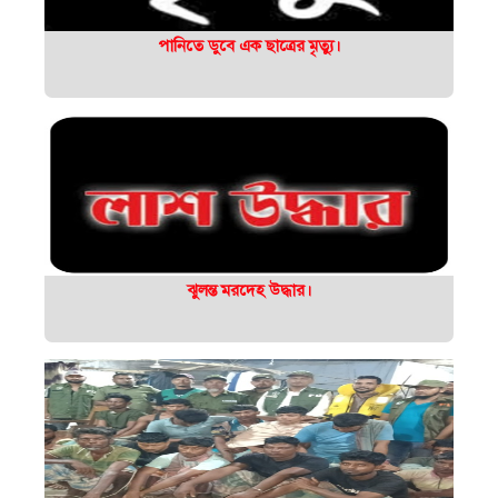
পানিতে ডুবে এক ছাত্রের মৃত্যু।
ঝুলন্ত মরদেহ উদ্ধার।