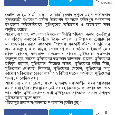
SHARES
ডেইলি ক্রাইম বার্তা ডেস্ক : ২ মার্চ বুধবার দুপুরে মহান স্বাধীনতার
সুবর্ণজয়ন্তী যথাযোগ্য মর্যাদা উদযাপন উপলক্ষে ফরিদপুর নগরকান্দা
উপজেলা অডিটোরিয়ামে মুক্তিযুদ্ধের স্মৃতিচারণ ও আলোচনা সভা
অনুষ্ঠিত হয়েছে।
আলোচনা সভায় নগরকান্দা উপজেলা নির্বাহী অফিসার জনাব, জেতীপ্রুর
সভাপতিত্বে অনুষ্ঠানে উপস্থিত ছিলেন নগরকান্দা উপজেলা চেয়ারম্যান
মনিরুজ্জামান সরদার, নগরকান্দা উপজেলা সহকারী কমিশনার ভুমি এন
এম আবদুল্লাহ আল মামুন, নগরকান্দা থানার অফিসার ইনচার্জ মোঃ
হাবিল হোসেন, নগরকান্দা উপজেলার সাবেক মুক্তিযোদ্ধা কমান্ডার
ফজলুল হক, সাবেক মুক্তিযোদ্ধা কমান্ডার আলতাফ হোসেন, মুক্তিযোদ্ধা
হাবিবুর রহমান, মুক্তিযোদ্ধা ফিরোজ লস্কার, মুক্তিযোদ্ধা কবির মিয়া,
মুক্তিযোদ্ধা নেওয়াজ শিকদার, মুক্তিযোদ্ধা সেকেন, মুক্তিযোদ্ধা আবু
তালেপ মুক্তিযোদ্ধা তোতা কাজী সহ বিভিন্ন দপ্তরের কর্মকর্তা, মুক্তিযোদ্ধা
প্রজন্ম, সাংবাদিক বৃন্দ।
আলোচনা সভায় ১৯৭১ সালে মুক্তিযুদ্ধ চলাকালীন সময় পাকিস্তান
হানাদার বাহিনীর সাথে যুদ্ধের সেই ভয়াবহ দিনের মোকাবেলার কথা, ৩০
লাখ শহীদ মুক্তিযোদ্ধাদের কথা মুক্তিযুদ্ধের স্মৃতিচারন সভায় উপস্থিত
মুক্তিযোদ্ধারা তুলে ধরেন।
“মিজানুর রহমান সংবাদদাতা নগরকান্দা (ফরিদপুর)”
0