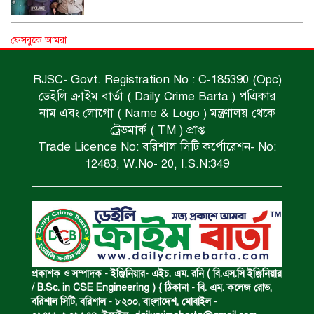
বিশুদ্ধ পানির পাম্প পেল শতাধিক পরিবার।
ফেসবুকে আমরা
RJSC- Govt. Registration No : C-185390 (Opc)
ডেইলি ক্রাইম বার্তা ( Daily Crime Barta ) পএিকার
সড়ক দুর্ঘটনায় বাসচাপায় মৃত্যুর ঘটনা।
নাম এবং লোগো ( Name & Logo ) মন্ত্রণালয় থেকে
ট্রেডমার্ক ( TM ) প্রাপ্ত
Trade Licence No: বরিশাল সিটি কর্পোরেশন- No:
বিজিবি’র অভিযানে ইয়াবা জব্দ।
12483, W.No- 20, I.S.N:349
অপহৃত রোহিঙ্গা উদ্ধার।
পানিতে ডুবে এক ছাত্রের মৃত্যু।
প্রকাশক ও সম্পাদক - ইঞ্জিনিয়ার- এইচ. এম. রনি ( বি.এস.সি ইঞ্জিনিয়ার
/ B.Sc. in CSE Engineering ) { ঠিকানা - বি. এম. কলেজ রোড,
বরিশাল সিটি, বরিশাল - ৮২০০, বাংলাদেশ, মোবাইল -