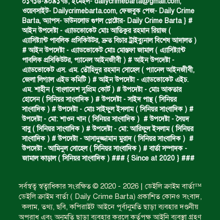
০১৭১৬-৯০৯১৭৪, ইমেইল-
dailycrimebarta@gmail.com
,
ঝুলন্ত মরদেহ উদ্ধার।
ওয়েবসাইট- Dailycrimebarta.com, ফেজবুক পেজ- Daily Crime
Barta, অ‍্যাপস- ডাউনলোড গুগল প্লেষ্টোর- Daily Crime Barta } #
আইন উপদেষ্টা - এ্যাডভোকেট মোঃ আতিকুর রহমান রিয়াজ (
এ‍্যাসিষ্ট‍্যান্ট পাবলিক প্রসিকিউটর, দ্রুত বিচার ট্রাইব্যুনাল বিশেষ আদালত )
অবৈধ ঘের নির্মাণে আটক।
# আইন উপদেষ্টা - এ্যাডভোকেট মোঃ মোস্তফা জামাল ( এ‍্যাসিষ্ট‍্যান্ট
পাবলিক প্রসিকিউটর, প‍্যানেল আইনজীবী ) # আইন উপদেষ্টা -
এ্যাডভোকেট এস. এম. তৌহিদুর রহমান সোহেল ( প‍্যানেল আইনজীবী,
জেলা লিগ্যাল এইড কমিটি ) # আইন উপদেষ্টা - এ্যাডভোকেট এইচ.
একজন সড়ক দুর্ঘটনায় নিহত ও দুইজন আহত।
এম. শাহীন ( বাংলাদেশ সুপ্রিম কোর্ট ) # উপদেষ্টা - মোঃ আকতার
হোসেন ( সিনিয়র সাংবাদিক ) # উপদেষ্টা - সাইদ পান্থ ( সিনিয়র
সাংবাদিক ) # উপদেষ্টা - মোঃ সাইফুল ইসলাম ( সিনিয়র সাংবাদিক ) #
উপদেষ্টা - মো: শাওন খান ( সিনিয়র সাংবাদিক ) # উপদেষ্টা - সৈয়দ
ডাকাত দলের সদস্য গ্রেফতার।
বাবু ( সিনিয়র সাংবাদিক ) # উপদেষ্টা - মো: আরিফুল ইসলাম ( সিনিয়র
সাংবাদিক ) # উপদেষ্টা - আসাদুজ্জামান মুরাদ ( সিনিয়র সাংবাদিক ) #
উপদেষ্টা - আমিনুল সোহেল ( সিনিয়র সাংবাদিক ) # বার্তা সম্পাদক -
জামাল কাড়াল ( সিনিয়র সাংবাদিক ) ### { Since at 2020 } ###
ঝুলন্ত মরদেহ উদ্ধার।
সর্বস্বত্ব স্বত্বাধিকার সংরক্ষিত © 2020 - 2026 | ডেইলি ক্রাইম বার্তা™
ডেইলি ক্রাইম বার্তা ( Daily Crime Barta) প্রকাশিত কোনও সংবাদ,
প্রধান আসামির মৃত্যুদণ্ড।
কলাম, তথ্য, ছবি, কপিরাইট আইনে পূর্বানুমতি ছাড়া ব্যবহার দণ্ডনীয়
অপরাধ এবং অনুমতি ছাড়া ব্যবহার করলে কর্তৃপক্ষ আইনি ব্যবস্থা গ্রহণ