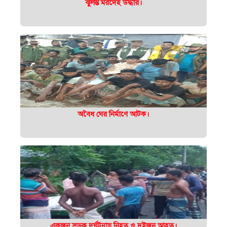
ঝুলন্ত মরদেহ উদ্ধার।
অবৈধ ঘের নির্মাণে আটক।
একজন সড়ক দুর্ঘটনায় নিহত ও দুইজন আহত।