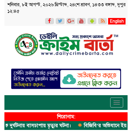
শনিবার, ৮ই আগস্ট, ২০২৬ খ্রিস্টাব্দ, ২৪শে শ্রাবণ, ১৪৩৩ বঙ্গাব্দ, দুপুর
১২:৪৫
English
Toggle
navigati
শিরোনাম:
ুর্ঘটনায় বাসচাপায় মৃত্যুর ঘটনা।
বিজিবি’র অভিযানে ইয়াবা জব্দ