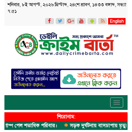
শনিবার, ৮ই আগস্ট, ২০২৬ খ্রিস্টাব্দ, ২৪শে শ্রাবণ, ১৪৩৩ বঙ্গাব্দ, সন্ধ্যা
৭:৫১
English
Toggle
navigati
শিরোনাম:
াম্প পেল শতাধিক পরিবার।
সড়ক দুর্ঘটনায় বাসচাপায় মৃত্যুর ঘটনা।