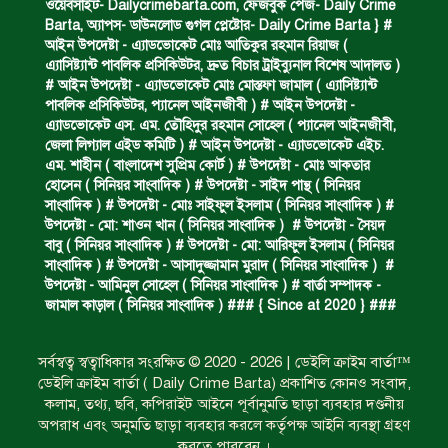
ওয়েবসাইট- Dailycrimebarta.com, ফেজবুক পেজ- Daily Crime
Barta, অ‍্যাপস- ডাউনলোড গুগল প্লেষ্টোর- Daily Crime Barta } #
আইন উপদেষ্টা - এ্যাডভোকেট মোঃ আতিকুর রহমান রিয়াজ (
এ‍্যাসিষ্ট‍্যান্ট পাবলিক প্রসিকিউটর, দ্রুত বিচার ট্রাইব্যুনাল বিশেষ আদালত )
ঝুলন্ত মরদেহ উদ্ধার।
# আইন উপদেষ্টা - এ্যাডভোকেট মোঃ মোস্তফা জামাল ( এ‍্যাসিষ্ট‍্যান্ট
পাবলিক প্রসিকিউটর, প‍্যানেল আইনজীবী ) # আইন উপদেষ্টা -
এ্যাডভোকেট এস. এম. তৌহিদুর রহমান সোহেল ( প‍্যানেল আইনজীবী,
জেলা লিগ্যাল এইড কমিটি ) # আইন উপদেষ্টা - এ্যাডভোকেট এইচ.
অবৈধ ঘের নির্মাণে আটক।
এম. শাহীন ( বাংলাদেশ সুপ্রিম কোর্ট ) # উপদেষ্টা - মোঃ আকতার
হোসেন ( সিনিয়র সাংবাদিক ) # উপদেষ্টা - সাইদ পান্থ ( সিনিয়র
সাংবাদিক ) # উপদেষ্টা - মোঃ সাইফুল ইসলাম ( সিনিয়র সাংবাদিক ) #
উপদেষ্টা - মো: শাওন খান ( সিনিয়র সাংবাদিক ) # উপদেষ্টা - সৈয়দ
একজন সড়ক দুর্ঘটনায় নিহত ও দুইজন আহত।
বাবু ( সিনিয়র সাংবাদিক ) # উপদেষ্টা - মো: আরিফুল ইসলাম ( সিনিয়র
সাংবাদিক ) # উপদেষ্টা - আসাদুজ্জামান মুরাদ ( সিনিয়র সাংবাদিক ) #
উপদেষ্টা - আমিনুল সোহেল ( সিনিয়র সাংবাদিক ) # বার্তা সম্পাদক -
জামাল কাড়াল ( সিনিয়র সাংবাদিক ) ### { Since at 2020 } ###
ডাকাত দলের সদস্য গ্রেফতার।
সর্বস্বত্ব স্বত্বাধিকার সংরক্ষিত © 2020 - 2026 | ডেইলি ক্রাইম বার্তা™
ডেইলি ক্রাইম বার্তা ( Daily Crime Barta) প্রকাশিত কোনও সংবাদ,
ঝুলন্ত মরদেহ উদ্ধার।
কলাম, তথ্য, ছবি, কপিরাইট আইনে পূর্বানুমতি ছাড়া ব্যবহার দণ্ডনীয়
অপরাধ এবং অনুমতি ছাড়া ব্যবহার করলে কর্তৃপক্ষ আইনি ব্যবস্থা গ্রহণ
করতে পারবেন ।