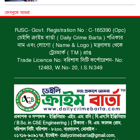
ধর্ষণচেষ্টা ও হত্যা মামলায় মৃত্যুদণ্ড।
ফেসবুকে আমরা
RJSC- Govt. Registration No : C-185390 (Opc)
ডেইলি ক্রাইম বার্তা ( Daily Crime Barta ) পএিকার
বিশুদ্ধ পানির পাম্প পেল শতাধিক পরিবার।
নাম এবং লোগো ( Name & Logo ) মন্ত্রণালয় থেকে
ট্রেডমার্ক ( TM ) প্রাপ্ত
Trade Licence No: বরিশাল সিটি কর্পোরেশন- No:
সড়ক দুর্ঘটনায় বাসচাপায় মৃত্যুর ঘটনা।
12483, W.No- 20, I.S.N:349
বিজিবি’র অভিযানে ইয়াবা জব্দ।
অপহৃত রোহিঙ্গা উদ্ধার।
প্রকাশক ও সম্পাদক - ইঞ্জিনিয়ার- এইচ. এম. রনি ( বি.এস.সি ইঞ্জিনিয়ার
/ B.Sc. in CSE Engineering ) { ঠিকানা - বি. এম. কলেজ রোড,
বরিশাল সিটি, বরিশাল - ৮২০০, বাংলাদেশ, মোবাইল -
০১৭১৬-৯০৯১৭৪, ইমেইল-
dailycrimebarta@gmail.com
,
পানিতে ডুবে এক ছাত্রের মৃত্যু।