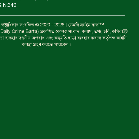
S.N:349
ঝুলন্ত মরদেহ উদ্ধার।
বত্ব স্বত্বাধিকার সংরক্ষিত © 2020 - 2026 | ডেইলি ক্রাইম বার্তা™
া ( Daily Crime Barta) প্রকাশিত কোনও সংবাদ, কলাম, তথ্য, ছবি, কপিরাইট
াড়া ব্যবহার দণ্ডনীয় অপরাধ এবং অনুমতি ছাড়া ব্যবহার করলে কর্তৃপক্ষ আইনি
প্রধান আসামির মৃত্যুদণ্ড।
ব্যবস্থা গ্রহণ করতে পারবেন ।
গ্রেফতারের দাবিতে মানববন্ধন ও
বিক্ষোভ।
কারেন্ট জাল জব্দ এবং ধ্বংস।