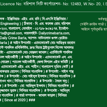
Licence No: বরিশাল সিটি কর্পোরেশন- No: 12483, W.No- 20, I.
দক - ইঞ্জিনিয়ার- এইচ. এম. রনি ( বি.এস.সি ইঞ্জিনিয়ার /
সর্বস্
Engineering ) { ঠিকানা - বি. এম. কলেজ রোড, বরিশাল
ডেইলি ক্রাইম বার্ত
- ৮২০০, বাংলাদেশ, মোবাইল - ০১৭১৬-৯০৯১৭৪, ইমেইল-
আইনে পূর্বানুমতি ছ
arta@gmail.com
, ওয়েবসাইট- Dailycrimebarta.com,
ily Crime Barta, অ‍্যাপস- ডাউনলোড গুগল প্লেষ্টোর-
arta } # আইন উপদেষ্টা - এ্যাডভোকেট মোঃ আতিকুর রহমান
ট‍্যান্ট পাবলিক প্রসিকিউটর, দ্রুত বিচার ট্রাইব্যুনাল বিশেষ আদালত
া - এ্যাডভোকেট মোঃ মোস্তফা জামাল ( এ‍্যাসিষ্ট‍্যান্ট পাবলিক
্যানেল আইনজীবী ) # আইন উপদেষ্টা - এ্যাডভোকেট এস. এম.
 সোহেল ( প‍্যানেল আইনজীবী, জেলা লিগ্যাল এইড কমিটি ) #
 এ্যাডভোকেট এইচ. এম. শাহীন ( বাংলাদেশ সুপ্রিম কোর্ট ) #
 আকতার হোসেন ( সিনিয়র সাংবাদিক ) # উপদেষ্টা - সাইদ পান্থ
দিক ) # উপদেষ্টা - মোঃ সাইফুল ইসলাম ( সিনিয়র সাংবাদিক ) #
শাওন খান ( সিনিয়র সাংবাদিক ) # উপদেষ্টা - সৈয়দ বাবু (
ক ) # উপদেষ্টা - মো: আরিফুল ইসলাম ( সিনিয়র সাংবাদিক ) #
ুজ্জামান মুরাদ ( সিনিয়র সাংবাদিক ) # উপদেষ্টা - আমিনুল
 সাংবাদিক ) # বার্তা সম্পাদক - জামাল কাড়াল ( সিনিয়র
## { Since at 2020 } ###