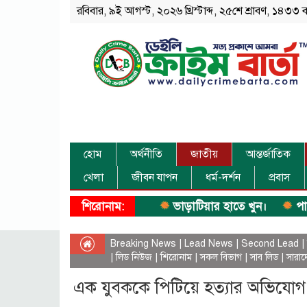
রবিবার, ৯ই আগস্ট, ২০২৬ খ্রিস্টাব্দ, ২৫শে শ্রাবণ, ১৪৩৩ বঙ্গ
হোম
অর্থনীতি
জাতীয়
আন্তর্জাতিক
খেলা
জীবন যাপন
ধর্ম-দর্শন
প্রবাস
শিরোনাম:
ভাড়াটিয়ার হাতে খুন।
পানিতে ডু
Breaking News
|
Lead News
|
Second Lead
|
|
লিড নিউজ
|
শিরোনাম
|
সকল বিভাগ
|
সাব লিড
|
সারাদ
এক যুবককে পিটিয়ে হত্যার অভিযোগ