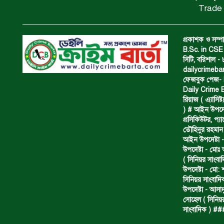
Trade 
প্রকাশক ও সম্পা
B.Sc. in CSE 
সিটি, বরিশাল 
dailycrimeb
ফেজবুক পেজ- Da
Daily Crime B
রিয়াজ ( এ‍্যাসিষ্
) # আইন উপদেষ্ট
প্রসিকিউটর, প‍
তৌহিদুর রহমান
আইন উপদেষ্টা -
উপদেষ্টা - মোঃ
( সিনিয়র সাংবা
উপদেষ্টা - মো: 
সিনিয়র সাংবাদি
উপদেষ্টা - আসাদ
সোহেল ( সিনিয়র
সাংবাদিক ) #