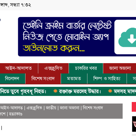
াব্দ, সন্ধ্যা ৭:৩২
আইন-আদালত
এক্সক্লুসিভ
চাকরির খবর
জানা অজানা
বিনোদন
বিশেষ সংবাদ
মতামত
শিল্প ও সাহিত্য
স
বে গৃহবধূ নিহত।
রক্তাক্ত মরদেহ উদ্ধার।
মদসহ মাদক কারবারি
আইন-আদালত
|
এক্সক্লুসিভ
|
জাতীয়
|
জানা অজানা
|
বিশেষ সংবাদ
েশে
|
হত্যাকাণ্ড
।