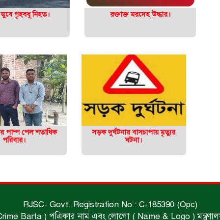
ডুবে গৃহবধূ নিহত।
রক্তাক্ত মরদেহ উদ্ধার।
নির পাম্প পেল শতাধিক
সড়ক দুর্ঘটনায় বাসচাপায় মৃত্যুর
পরিবার।
ঘটনা।
RJSC- Govt. Registration No : C-185390 (Opc)
 Crime Barta ) পএিকার নাম এবং লোগো ( Name & Logo ) মন্ত্রণালয় থে