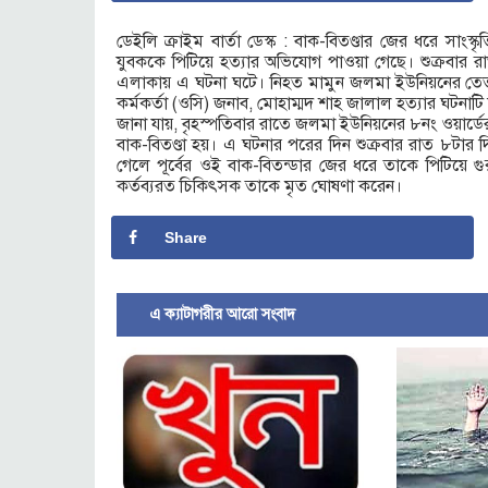
ডেইলি ক্রাইম বার্তা ডেস্ক : বাক-বিতণ্ডার জের ধরে সাংস
যুবককে পিটিয়ে হত্যার অভিযোগ পাওয়া গেছে। শুক্রবার র
এলাকায় এ ঘটনা ঘটে। নিহত মামুন জলমা ইউনিয়নের তেতুল
কর্মকর্তা (ওসি) জনাব, মোহাম্মদ শাহ জালাল হত্যার ঘটনাটি
জানা যায়, বৃহস্পতিবার রাতে জলমা ইউনিয়নের ৮নং ওয়ার্ড
বাক-বিতণ্ডা হয়। এ ঘটনার পরের দিন শুক্রবার রাত ৮টার 
গেলে পূর্বের ওই বাক-বিতন্ডার জের ধরে তাকে পিটিয়ে গ
কর্তব্যরত চিকিৎসক তাকে মৃত ঘোষণা করেন।
Share
এ ক্যাটাগরীর আরো সংবাদ