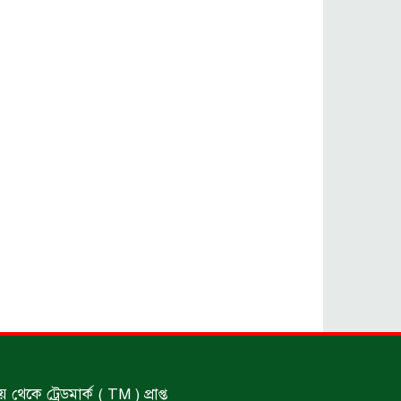
অপহৃত রোহিঙ্গা উদ্ধার।
পানিতে ডুবে এক ছাত্রের মৃত্যু।
ঝুলন্ত মরদেহ উদ্ধার।
অবৈধ ঘের নির্মাণে আটক।
একজন সড়ক দুর্ঘটনায় নিহত ও দুইজন
আহত।
ডাকাত দলের সদস্য গ্রেফতার।
কে ট্রেডমার্ক ( TM ) প্রাপ্ত