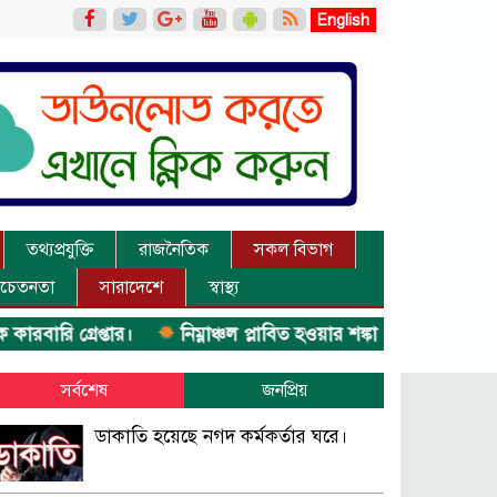
English
তথ্যপ্রযুক্তি
রাজনৈতিক
সকল বিভাগ
চেতনতা
সারাদেশে
স্বাস্থ্য
 গ্রেপ্তার।
নিম্নাঞ্চল প্লাবিত হওয়ার শঙ্কা।
অভিমান করে স্বা
সর্বশেষ
জনপ্রিয়
ডাকাতি হয়েছে নগদ কর্মকর্তার ঘরে।