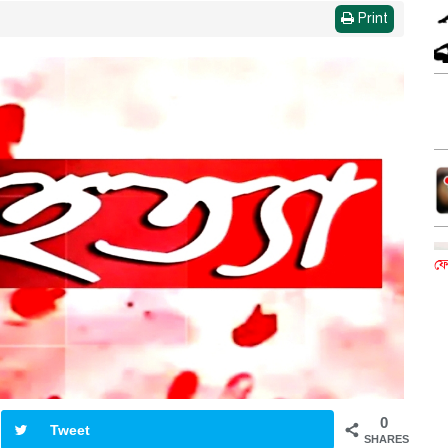
Print
ফে
0
Tweet
SHARES