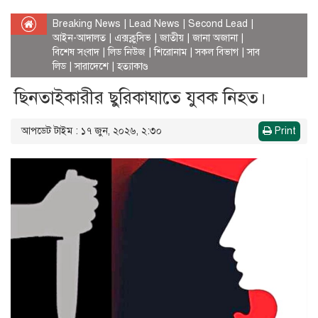
Breaking News
|
Lead News
|
Second Lead
|
আইন-আদালত
|
এক্সক্লুসিভ
|
জাতীয়
|
জানা অজানা
|
বিশেষ সংবাদ
|
লিড নিউজ
|
শিরোনাম
|
সকল বিভাগ
|
সাব
লিড
|
সারাদেশে
|
হত্যাকাণ্ড
ছিনতাইকারীর ছুরিকাঘাতে যুবক নিহত।
আপডেট টাইম : ১৭ জুন, ২০২৬, ২:৩০
Print