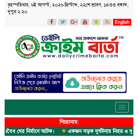
বৃহস্পতিবার, ৬ই আগস্ট, ২০২৬ খ্রিস্টাব্দ, ২২শে শ্রাবণ, ১৪৩৩ বঙ্গাব্দ,
দুপুর ২:২০
English
Toggle
navigati
শিরোনাম:
ৈধ ঘের নির্মাণে আটক।
একজন সড়ক দুর্ঘটনায় নিহত ও দুইজন 