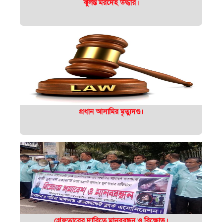
ঝুলন্ত মরদেহ উদ্ধার।
প্রধান আসামির মৃত্যুদণ্ড।
গ্রেফতারের দাবিতে মানববন্ধন ও বিক্ষোভ।