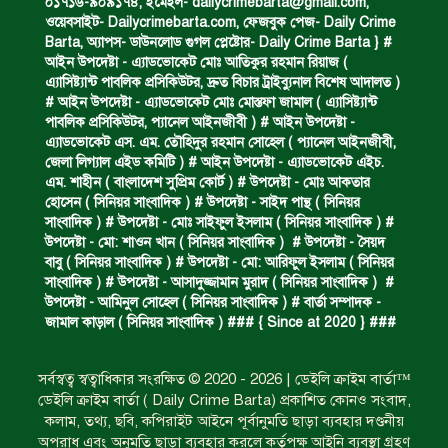
০১৭১৬-৯০৯১৭৪, ইমেইল-
dailycrimebarta@gmail.com
,
ঝুলন্ত মরদেহ উদ্ধার।
ওয়েবসাইট- Dailycrimebarta.com, ফেজবুক পেজ- Daily Crime
Barta, অ‍্যাপস- ডাউনলোড গুগল প্লেষ্টোর- Daily Crime Barta } #
আইন উপদেষ্টা - এ্যাডভোকেট মোঃ আতিকুর রহমান রিয়াজ (
এ‍্যাসিষ্ট‍্যান্ট পাবলিক প্রসিকিউটর, দ্রুত বিচার ট্রাইব্যুনাল বিশেষ আদালত )
প্রধান আসামির মৃত্যুদণ্ড।
# আইন উপদেষ্টা - এ্যাডভোকেট মোঃ মোস্তফা জামাল ( এ‍্যাসিষ্ট‍্যান্ট
পাবলিক প্রসিকিউটর, প‍্যানেল আইনজীবী ) # আইন উপদেষ্টা -
এ্যাডভোকেট এস. এম. তৌহিদুর রহমান সোহেল ( প‍্যানেল আইনজীবী,
জেলা লিগ্যাল এইড কমিটি ) # আইন উপদেষ্টা - এ্যাডভোকেট এইচ.
গ্রেফতারের দাবিতে মানববন্ধন ও বিক্ষোভ।
এম. শাহীন ( বাংলাদেশ সুপ্রিম কোর্ট ) # উপদেষ্টা - মোঃ আকতার
হোসেন ( সিনিয়র সাংবাদিক ) # উপদেষ্টা - সাইদ পান্থ ( সিনিয়র
সাংবাদিক ) # উপদেষ্টা - মোঃ সাইফুল ইসলাম ( সিনিয়র সাংবাদিক ) #
উপদেষ্টা - মো: শাওন খান ( সিনিয়র সাংবাদিক ) # উপদেষ্টা - সৈয়দ
কারেন্ট জাল জব্দ এবং ধ্বংস।
বাবু ( সিনিয়র সাংবাদিক ) # উপদেষ্টা - মো: আরিফুল ইসলাম ( সিনিয়র
সাংবাদিক ) # উপদেষ্টা - আসাদুজ্জামান মুরাদ ( সিনিয়র সাংবাদিক ) #
উপদেষ্টা - আমিনুল সোহেল ( সিনিয়র সাংবাদিক ) # বার্তা সম্পাদক -
জামাল কাড়াল ( সিনিয়র সাংবাদিক ) ### { Since at 2020 } ###
গাঁজা চাষে গ্রেফতার।
সর্বস্বত্ব স্বত্বাধিকার সংরক্ষিত © 2020 - 2026 | ডেইলি ক্রাইম বার্তা™
ডেইলি ক্রাইম বার্তা ( Daily Crime Barta) প্রকাশিত কোনও সংবাদ,
শিশুদের ফিরতে হবে খেলার মাঠে : ক্রীড়া
কলাম, তথ্য, ছবি, কপিরাইট আইনে পূর্বানুমতি ছাড়া ব্যবহার দণ্ডনীয়
প্রতিমন্ত্রী।
অপরাধ এবং অনুমতি ছাড়া ব্যবহার করলে কর্তৃপক্ষ আইনি ব্যবস্থা গ্রহণ