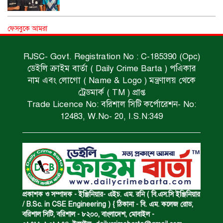
পানিতে ডুবে এক ছাত্রের মৃত্যু।
ফেসবুকে আমরা
RJSC- Govt. Registration No : C-185390 (Opc)
ডেইলি ক্রাইম বার্তা ( Daily Crime Barta ) পএিকার
ঝুলন্ত মরদেহ উদ্ধার।
নাম এবং লোগো ( Name & Logo ) মন্ত্রণালয় থেকে
ট্রেডমার্ক ( TM ) প্রাপ্ত
Trade Licence No: বরিশাল সিটি কর্পোরেশন- No:
অবৈধ ঘের নির্মাণে আটক।
12483, W.No- 20, I.S.N:349
একজন সড়ক দুর্ঘটনায় নিহত ও দুইজন আহত।
ডাকাত দলের সদস্য গ্রেফতার।
প্রকাশক ও সম্পাদক - ইঞ্জিনিয়ার- এইচ. এম. রনি ( বি.এস.সি ইঞ্জিনিয়ার
/ B.Sc. in CSE Engineering ) { ঠিকানা - বি. এম. কলেজ রোড,
বরিশাল সিটি, বরিশাল - ৮২০০, বাংলাদেশ, মোবাইল -