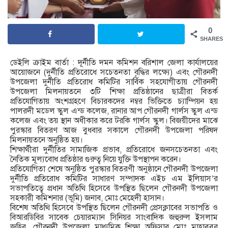
0
SHARES
ডেইলি ক্রাইম বার্তা : দূর্নীতি দমন কমিশন বরিশাল জেলা কার্যালয়ের
আয়োজনে (দুর্নীতি প্রতিরোধে সচেতনতা বৃদ্ধির লক্ষ্যে) এবং গৌরনদী
উপজেলা দুর্নীতি প্রতিরোধ কমিটির সার্বিক সহযোগীতায় গৌরনদী
উপজেলা মিলনায়তনে ৩টি শিক্ষা প্রতিষ্ঠানের ছাত্রীরা বিতর্ক
প্রতিযোগিতায় অংশগ্রহণে বিচারকদের নম্বর ভিক্তিতে চ্যাম্পিয়ন হয়
পালরদী মডেল স্কুল এন্ড কলেজ, রানার আপ গৌরনদী গার্লস স্কুল এন্ড
কলেজ এবং তয় স্থান অধীকার করে টরকি গার্লস স্কুল। বিজয়ীদের মাঝে
পুরস্কার বিতরণ আজ বুধবার সকালে গৌরনদী উপজেলা পরিষদ
মিলনায়তনে অনুষ্ঠিত হয়।
শিক্ষার্থীরা দুর্নীতির সামাজিক প্রভাব, প্রতিরোধে জনসচেতনতা এবং
নৈতিক মূল্যবোধ প্রতিষ্ঠার গুরুত্ব নিয়ে যুক্তি উপস্থাপন করেন।
প্রতিযোগিতা শেষে অনুষ্ঠিত পুরস্কার বিতরণী অনুষ্ঠানে গৌরনদী উপজেলা
দুর্নীতি প্রতিরোধ কমিটির সাধারণ সম্পাদক এইচ এম ইলিয়াস’র
সভাপতিত্বে প্রধান অতিথি হিসেবে উপস্থিত ছিলেন গৌরনদী উপজেলা
সহকারী কমিশনার (ভূমি) জনাব, মোঃ মেহেদী হাসান।
বিশেষ অতিথি হিসেবে উপস্থিত ছিলেন গৌরনদী প্রেসক্লাবের সভাপতি ও
বিআরডিবির সাবেক চেয়ারম্যান সিনিয়র সাংবাদিক জহুরুল ইসলাম
জহির, গৌরনদী উপজেলা মাধ্যমিক শিক্ষা অফিসার মোঃ মাহাবুবুর