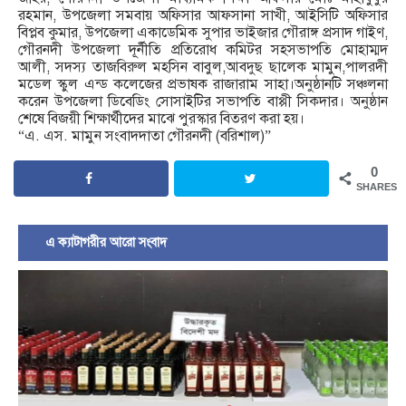
রহমান, উপজেলা সমবায় অফিসার আফসানা সাখী, আইসিটি অফিসার
বিপ্লব কুমার, উপজেলা একাডেমিক সুপার ভাইজার গৌরাঙ্গ প্রসাদ গাইণ,
গৌরনদী উপজেলা দূর্নীতি প্রতিরোধ কমিটর সহসভাপতি মোহাম্মদ
আলী, সদস্য তাজবিরুল মহসিন বাবুল,আবদুছ ছালেক মামুন,পালরদী
মডেল স্কুল এন্ড কলেজের প্রভাষক রাজারাম সাহা।অনুষ্ঠানটি সঞ্চলনা
করেন উপজেলা ডিবেডিং সোসাইটির সভাপতি বাপ্পী সিকদার। অনুষ্ঠান
শেষে বিজয়ী শিক্ষার্থীদের মাঝে পুরস্কার বিতরণ করা হয়।
“এ. এস. মামুন সংবাদদাতা গৌরনদী (বরিশাল)”
0
SHARES
এ ক্যাটাগরীর আরো সংবাদ