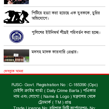
পিটিয়ে হত্যা করা হয়েছে এক যুবককে, চুরির
অভিযোগে।
পুলিশের ইউনিফর্ম শীঘ্রই পরিবর্তন করা হচ্ছে।
মদসহ মাদক কারবারি গ্রেপ্তার।
নিম্নাঞ্চল প্লাবিত হওয়ার শঙ্কা।
ফেসবুকে আমরা
RJSC- Govt. Registration No : C-185390 (Opc)
ডেইলি ক্রাইম বার্তা ( Daily Crime Barta ) পএিকার
অভিমান করে স্বামীর আত্মহত্যা।
নাম এবং লোগো ( Name & Logo ) মন্ত্রণালয় থেকে
ট্রেডমার্ক ( TM ) প্রাপ্ত
Trade Licence No: বরিশাল সিটি কর্পোরেশন- No: