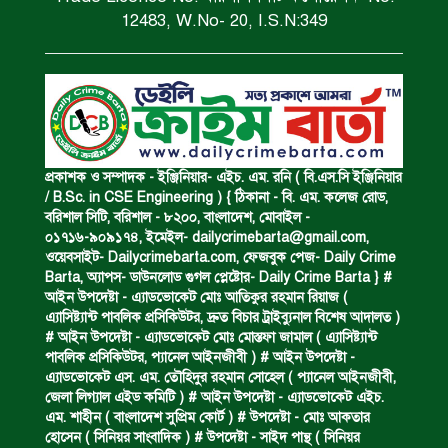
ধর্ষণচেষ্টা ও হত্যা মামলায় মৃত্যুদণ্ড।
12483, W.No- 20, I.S.N:349
বিশুদ্ধ পানির পাম্প পেল শতাধিক পরিবার।
সড়ক দুর্ঘটনায় বাসচাপায় মৃত্যুর ঘটনা।
প্রকাশক ও সম্পাদক - ইঞ্জিনিয়ার- এইচ. এম. রনি ( বি.এস.সি ইঞ্জিনিয়ার
/ B.Sc. in CSE Engineering ) { ঠিকানা - বি. এম. কলেজ রোড,
বরিশাল সিটি, বরিশাল - ৮২০০, বাংলাদেশ, মোবাইল -
০১৭১৬-৯০৯১৭৪, ইমেইল-
dailycrimebarta@gmail.com
,
বিজিবি’র অভিযানে ইয়াবা জব্দ।
ওয়েবসাইট- Dailycrimebarta.com, ফেজবুক পেজ- Daily Crime
Barta, অ‍্যাপস- ডাউনলোড গুগল প্লেষ্টোর- Daily Crime Barta } #
আইন উপদেষ্টা - এ্যাডভোকেট মোঃ আতিকুর রহমান রিয়াজ (
এ‍্যাসিষ্ট‍্যান্ট পাবলিক প্রসিকিউটর, দ্রুত বিচার ট্রাইব্যুনাল বিশেষ আদালত )
অপহৃত রোহিঙ্গা উদ্ধার।
# আইন উপদেষ্টা - এ্যাডভোকেট মোঃ মোস্তফা জামাল ( এ‍্যাসিষ্ট‍্যান্ট
পাবলিক প্রসিকিউটর, প‍্যানেল আইনজীবী ) # আইন উপদেষ্টা -
এ্যাডভোকেট এস. এম. তৌহিদুর রহমান সোহেল ( প‍্যানেল আইনজীবী,
জেলা লিগ্যাল এইড কমিটি ) # আইন উপদেষ্টা - এ্যাডভোকেট এইচ.
পানিতে ডুবে এক ছাত্রের মৃত্যু।
এম. শাহীন ( বাংলাদেশ সুপ্রিম কোর্ট ) # উপদেষ্টা - মোঃ আকতার
হোসেন ( সিনিয়র সাংবাদিক ) # উপদেষ্টা - সাইদ পান্থ ( সিনিয়র