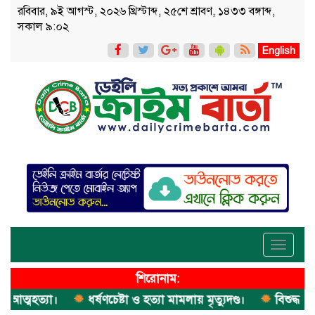
রবিবার, ৯ই আগস্ট, ২০২৬ খ্রিস্টাব্দ, ২৫শে শ্রাবণ, ১৪৩৩ বঙ্গাব্দ,
সকাল ৯:০২
English
Toggle
navigati
শিরোনাম:
মহত্যা।
ধর্ষণচেষ্টা ও হত্যা মামলায় মৃত্যুদণ্ড।
বিশুদ্ধ পানির