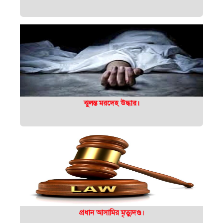
ঝুলন্ত মরদেহ উদ্ধার।
প্রধান আসামির মৃত্যুদণ্ড।