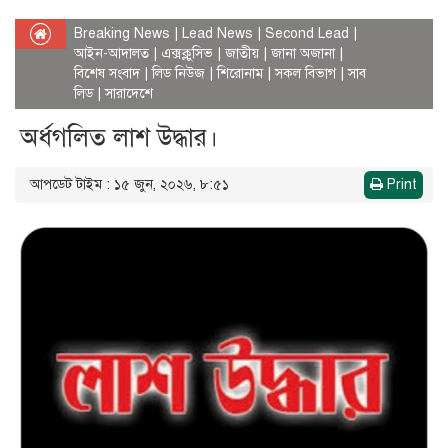
Breaking News
|
Lead News
|
Second Lead
|
আইন-আদালত
|
এক্সক্লুসিভ
|
জাতীয়
|
জানা অজানা
|
বিশেষ সংবাদ
|
লিড নিউজ
|
শিরোনাম
|
সকল বিভাগ
|
সাব
লিড
|
সারাদেশে
অর্ধগলিত লাশ উদ্ধার।
আপডেট টাইম : ১৫ জুন, ২০২৬, ৮:৫১
Print