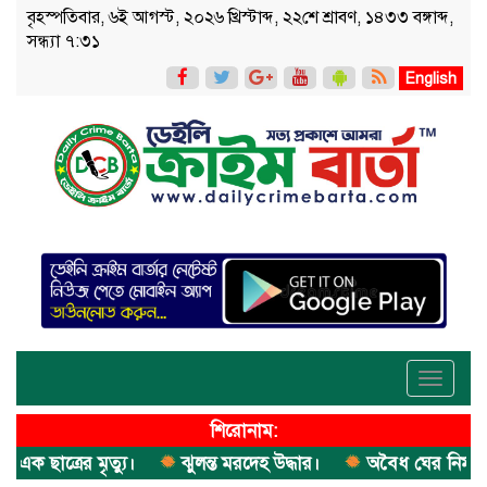
বৃহস্পতিবার, ৬ই আগস্ট, ২০২৬ খ্রিস্টাব্দ, ২২শে শ্রাবণ, ১৪৩৩ বঙ্গাব্দ,
সন্ধ্যা ৭:৩১
English
Toggle
navigati
শিরোনাম:
ছাত্রের মৃত্যু।
ঝুলন্ত মরদেহ উদ্ধার।
অবৈধ ঘের নির্মাণে 