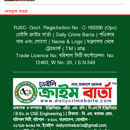
অপহৃত রোহিঙ্গা উদ্ধার।
ফেসবুকে আমরা
RJSC- Govt. Registration No : C-185390 (Opc)
ডেইলি ক্রাইম বার্তা ( Daily Crime Barta ) পএিকার
পানিতে ডুবে এক ছাত্রের মৃত্যু।
নাম এবং লোগো ( Name & Logo ) মন্ত্রণালয় থেকে
ট্রেডমার্ক ( TM ) প্রাপ্ত
Trade Licence No: বরিশাল সিটি কর্পোরেশন- No:
ঝুলন্ত মরদেহ উদ্ধার।
12483, W.No- 20, I.S.N:349
অবৈধ ঘের নির্মাণে আটক।
একজন সড়ক দুর্ঘটনায় নিহত ও দুইজন আহত।
প্রকাশক ও সম্পাদক - ইঞ্জিনিয়ার- এইচ. এম. রনি ( বি.এস.সি ইঞ্জিনিয়ার
/ B.Sc. in CSE Engineering ) { ঠিকানা - বি. এম. কলেজ রোড,
বরিশাল সিটি, বরিশাল - ৮২০০, বাংলাদেশ, মোবাইল -
০১৭১৬-৯০৯১৭৪, ইমেইল-
dailycrimebarta@gmail.com
,
ডাকাত দলের সদস্য গ্রেফতার।