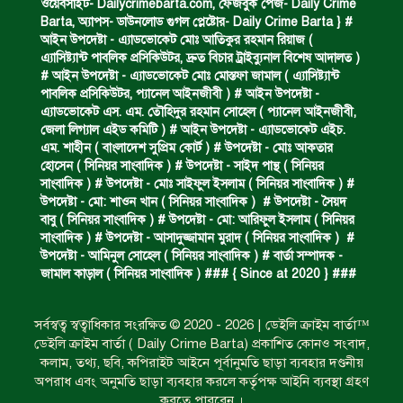
ওয়েবসাইট- Dailycrimebarta.com, ফেজবুক পেজ- Daily Crime
Barta, অ‍্যাপস- ডাউনলোড গুগল প্লেষ্টোর- Daily Crime Barta } #
আইন উপদেষ্টা - এ্যাডভোকেট মোঃ আতিকুর রহমান রিয়াজ (
এ‍্যাসিষ্ট‍্যান্ট পাবলিক প্রসিকিউটর, দ্রুত বিচার ট্রাইব্যুনাল বিশেষ আদালত )
ঝুলন্ত মরদেহ উদ্ধার।
# আইন উপদেষ্টা - এ্যাডভোকেট মোঃ মোস্তফা জামাল ( এ‍্যাসিষ্ট‍্যান্ট
পাবলিক প্রসিকিউটর, প‍্যানেল আইনজীবী ) # আইন উপদেষ্টা -
এ্যাডভোকেট এস. এম. তৌহিদুর রহমান সোহেল ( প‍্যানেল আইনজীবী,
জেলা লিগ্যাল এইড কমিটি ) # আইন উপদেষ্টা - এ্যাডভোকেট এইচ.
প্রধান আসামির মৃত্যুদণ্ড।
এম. শাহীন ( বাংলাদেশ সুপ্রিম কোর্ট ) # উপদেষ্টা - মোঃ আকতার
হোসেন ( সিনিয়র সাংবাদিক ) # উপদেষ্টা - সাইদ পান্থ ( সিনিয়র
সাংবাদিক ) # উপদেষ্টা - মোঃ সাইফুল ইসলাম ( সিনিয়র সাংবাদিক ) #
উপদেষ্টা - মো: শাওন খান ( সিনিয়র সাংবাদিক ) # উপদেষ্টা - সৈয়দ
গ্রেফতারের দাবিতে মানববন্ধন ও বিক্ষোভ।
বাবু ( সিনিয়র সাংবাদিক ) # উপদেষ্টা - মো: আরিফুল ইসলাম ( সিনিয়র
সাংবাদিক ) # উপদেষ্টা - আসাদুজ্জামান মুরাদ ( সিনিয়র সাংবাদিক ) #
উপদেষ্টা - আমিনুল সোহেল ( সিনিয়র সাংবাদিক ) # বার্তা সম্পাদক -
জামাল কাড়াল ( সিনিয়র সাংবাদিক ) ### { Since at 2020 } ###
কারেন্ট জাল জব্দ এবং ধ্বংস।
সর্বস্বত্ব স্বত্বাধিকার সংরক্ষিত © 2020 - 2026 | ডেইলি ক্রাইম বার্তা™
ডেইলি ক্রাইম বার্তা ( Daily Crime Barta) প্রকাশিত কোনও সংবাদ,
গাঁজা চাষে গ্রেফতার।
কলাম, তথ্য, ছবি, কপিরাইট আইনে পূর্বানুমতি ছাড়া ব্যবহার দণ্ডনীয়
অপরাধ এবং অনুমতি ছাড়া ব্যবহার করলে কর্তৃপক্ষ আইনি ব্যবস্থা গ্রহণ
করতে পারবেন ।