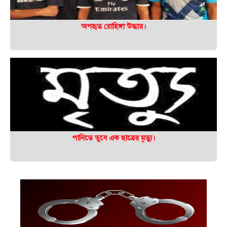
অপহৃত রোহিঙ্গা উদ্ধার।
পানিতে ডুবে এক ছাত্রের মৃত্যু।