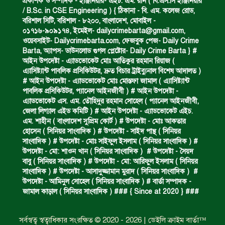
প্রকাশক ও সম্পাদক - ইঞ্জিনিয়ার- এইচ. এম. রনি ( বি.এস.সি ইঞ্জিনিয়ার
/ B.Sc. in CSE Engineering ) { ঠিকানা - বি. এম. কলেজ রোড,
বরিশাল সিটি, বরিশাল - ৮২০০, বাংলাদেশ, মোবাইল -
০১৭১৬-৯০৯১৭৪, ইমেইল-
dailycrimebarta@gmail.com
,
ডাকাত দলের সদস্য গ্রেফতার।
ওয়েবসাইট- Dailycrimebarta.com, ফেজবুক পেজ- Daily Crime
Barta, অ‍্যাপস- ডাউনলোড গুগল প্লেষ্টোর- Daily Crime Barta } #
আইন উপদেষ্টা - এ্যাডভোকেট মোঃ আতিকুর রহমান রিয়াজ (
এ‍্যাসিষ্ট‍্যান্ট পাবলিক প্রসিকিউটর, দ্রুত বিচার ট্রাইব্যুনাল বিশেষ আদালত )
ঝুলন্ত মরদেহ উদ্ধার।
# আইন উপদেষ্টা - এ্যাডভোকেট মোঃ মোস্তফা জামাল ( এ‍্যাসিষ্ট‍্যান্ট
পাবলিক প্রসিকিউটর, প‍্যানেল আইনজীবী ) # আইন উপদেষ্টা -
এ্যাডভোকেট এস. এম. তৌহিদুর রহমান সোহেল ( প‍্যানেল আইনজীবী,
জেলা লিগ্যাল এইড কমিটি ) # আইন উপদেষ্টা - এ্যাডভোকেট এইচ.
প্রধান আসামির মৃত্যুদণ্ড।
এম. শাহীন ( বাংলাদেশ সুপ্রিম কোর্ট ) # উপদেষ্টা - মোঃ আকতার
হোসেন ( সিনিয়র সাংবাদিক ) # উপদেষ্টা - সাইদ পান্থ ( সিনিয়র
সাংবাদিক ) # উপদেষ্টা - মোঃ সাইফুল ইসলাম ( সিনিয়র সাংবাদিক ) #
উপদেষ্টা - মো: শাওন খান ( সিনিয়র সাংবাদিক ) # উপদেষ্টা - সৈয়দ
গ্রেফতারের দাবিতে মানববন্ধন ও বিক্ষোভ।
বাবু ( সিনিয়র সাংবাদিক ) # উপদেষ্টা - মো: আরিফুল ইসলাম ( সিনিয়র
সাংবাদিক ) # উপদেষ্টা - আসাদুজ্জামান মুরাদ ( সিনিয়র সাংবাদিক ) #
উপদেষ্টা - আমিনুল সোহেল ( সিনিয়র সাংবাদিক ) # বার্তা সম্পাদক -
জামাল কাড়াল ( সিনিয়র সাংবাদিক ) ### { Since at 2020 } ###
কারেন্ট জাল জব্দ এবং ধ্বংস।
সর্বস্বত্ব স্বত্বাধিকার সংরক্ষিত © 2020 - 2026 | ডেইলি ক্রাইম বার্তা™