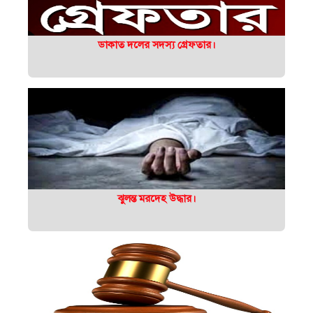
ডাকাত দলের সদস্য গ্রেফতার।
ঝুলন্ত মরদেহ উদ্ধার।