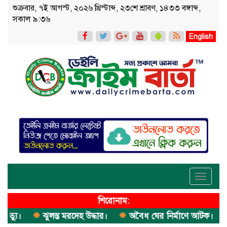
শুক্রবার, ৭ই আগস্ট, ২০২৬ খ্রিস্টাব্দ, ২৩শে শ্রাবণ, ১৪৩৩ বঙ্গাব্দ,
সকাল ৯:৩৬
English
Toggle
navigati
শিরোনাম:
।
ঝুলন্ত মরদেহ উদ্ধার।
অবৈধ ঘের নির্মাণে আটক।
এক