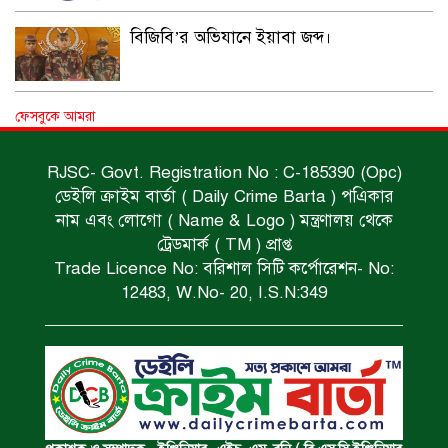
বিজিবি’র অভিযানে ইয়াবা জব্দ।
অপহৃত রোহিঙ্গা উদ্ধার।
ফেসবুকে আমরা
RJSC- Govt. Registration No : C-185390 (Opc)
ডেইলি ক্রাইম বার্তা ( Daily Crime Barta ) পএিকার
পানিতে ডুবে এক ছাত্রের মৃত্যু।
নাম এবং লোগো ( Name & Logo ) মন্ত্রণালয় থেকে
ট্রেডমার্ক ( TM ) প্রাপ্ত
Trade Licence No: বরিশাল সিটি কর্পোরেশন- No:
ঝুলন্ত মরদেহ উদ্ধার।
12483, W.No- 20, I.S.N:349
অবৈধ ঘের নির্মাণে আটক।
একজন সড়ক দুর্ঘটনায় নিহত ও দুইজন আহত।