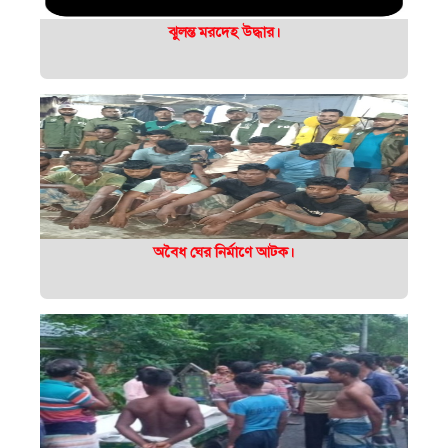
ঝুলন্ত মরদেহ উদ্ধার।
অবৈধ ঘের নির্মাণে আটক।