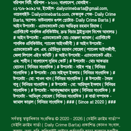
বরিশাল সিটি, বরিশাল - ৮২০০, বাংলাদেশ, মোবাইল -
০১৭১৬-৯০৯১৭৪, ইমেইল-
dailycrimebarta@gmail.com
,
ঝুলন্ত মরদেহ উদ্ধার।
ওয়েবসাইট- Dailycrimebarta.com, ফেজবুক পেজ- Daily Crime
Barta, অ‍্যাপস- ডাউনলোড গুগল প্লেষ্টোর- Daily Crime Barta } #
আইন উপদেষ্টা - এ্যাডভোকেট মোঃ আতিকুর রহমান রিয়াজ (
এ‍্যাসিষ্ট‍্যান্ট পাবলিক প্রসিকিউটর, দ্রুত বিচার ট্রাইব্যুনাল বিশেষ আদালত )
অবৈধ ঘের নির্মাণে আটক।
# আইন উপদেষ্টা - এ্যাডভোকেট মোঃ মোস্তফা জামাল ( এ‍্যাসিষ্ট‍্যান্ট
পাবলিক প্রসিকিউটর, প‍্যানেল আইনজীবী ) # আইন উপদেষ্টা -
এ্যাডভোকেট এস. এম. তৌহিদুর রহমান সোহেল ( প‍্যানেল আইনজীবী,
জেলা লিগ্যাল এইড কমিটি ) # আইন উপদেষ্টা - এ্যাডভোকেট এইচ.
একজন সড়ক দুর্ঘটনায় নিহত ও দুইজন আহত।
এম. শাহীন ( বাংলাদেশ সুপ্রিম কোর্ট ) # উপদেষ্টা - মোঃ আকতার
হোসেন ( সিনিয়র সাংবাদিক ) # উপদেষ্টা - সাইদ পান্থ ( সিনিয়র
সাংবাদিক ) # উপদেষ্টা - মোঃ সাইফুল ইসলাম ( সিনিয়র সাংবাদিক ) #
উপদেষ্টা - মো: শাওন খান ( সিনিয়র সাংবাদিক ) # উপদেষ্টা - সৈয়দ
ডাকাত দলের সদস্য গ্রেফতার।
বাবু ( সিনিয়র সাংবাদিক ) # উপদেষ্টা - মো: আরিফুল ইসলাম ( সিনিয়র
সাংবাদিক ) # উপদেষ্টা - আসাদুজ্জামান মুরাদ ( সিনিয়র সাংবাদিক ) #
উপদেষ্টা - আমিনুল সোহেল ( সিনিয়র সাংবাদিক ) # বার্তা সম্পাদক -
জামাল কাড়াল ( সিনিয়র সাংবাদিক ) ### { Since at 2020 } ###
ঝুলন্ত মরদেহ উদ্ধার।
সর্বস্বত্ব স্বত্বাধিকার সংরক্ষিত © 2020 - 2026 | ডেইলি ক্রাইম বার্তা™
ডেইলি ক্রাইম বার্তা ( Daily Crime Barta) প্রকাশিত কোনও সংবাদ,
প্রধান আসামির মৃত্যুদণ্ড।
কলাম, তথ্য, ছবি, কপিরাইট আইনে পূর্বানুমতি ছাড়া ব্যবহার দণ্ডনীয়