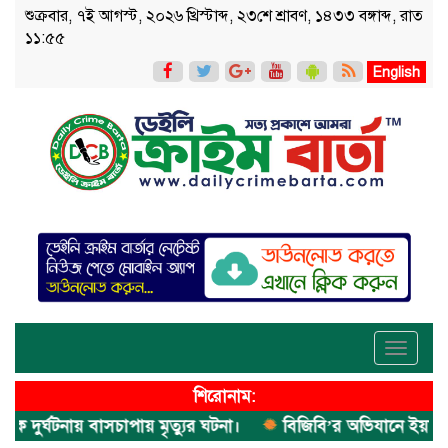
শুক্রবার, ৭ই আগস্ট, ২০২৬ খ্রিস্টাব্দ, ২৩শে শ্রাবণ, ১৪৩৩ বঙ্গাব্দ, রাত
১১:৫৫
English
Toggle
navigati
শিরোনাম:
র্ঘটনায় বাসচাপায় মৃত্যুর ঘটনা।
বিজিবি’র অভিযানে ইয়াবা জব্দ।