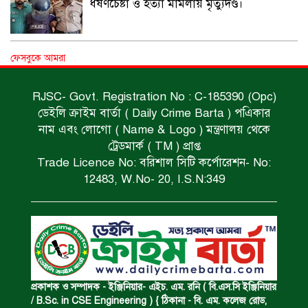
ধর্ষণচেষ্টা ও হত্যা মামলায় মৃত্যুদণ্ড।
বিশুদ্ধ পানির পাম্প পেল শতাধিক পরিবার।
ফেসবুকে আমরা
RJSC- Govt. Registration No : C-185390 (Opc)
ডেইলি ক্রাইম বার্তা ( Daily Crime Barta ) পএিকার
সড়ক দুর্ঘটনায় বাসচাপায় মৃত্যুর ঘটনা।
নাম এবং লোগো ( Name & Logo ) মন্ত্রণালয় থেকে
ট্রেডমার্ক ( TM ) প্রাপ্ত
Trade Licence No: বরিশাল সিটি কর্পোরেশন- No:
বিজিবি’র অভিযানে ইয়াবা জব্দ।
12483, W.No- 20, I.S.N:349
অপহৃত রোহিঙ্গা উদ্ধার।
পানিতে ডুবে এক ছাত্রের মৃত্যু।
প্রকাশক ও সম্পাদক - ইঞ্জিনিয়ার- এইচ. এম. রনি ( বি.এস.সি ইঞ্জিনিয়ার
/ B.Sc. in CSE Engineering ) { ঠিকানা - বি. এম. কলেজ রোড,