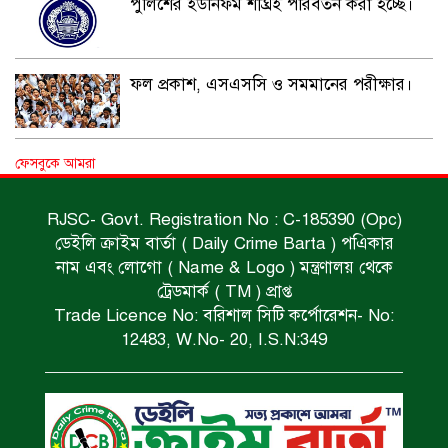
পুলিশের ইউনিফর্ম শীঘ্রই পরিবর্তন করা হচ্ছে।
ফল প্রকাশ, এসএসসি ও সমমানের পরীক্ষার।
বিভিন্ন মামলায় কয়েকজন গ্রেফতার।
ফেসবুকে আমরা
RJSC- Govt. Registration No : C-185390 (Opc)
ডেইলি ক্রাইম বার্তা ( Daily Crime Barta ) পএিকার
ভাড়াটিয়ার হাতে খুন।
নাম এবং লোগো ( Name & Logo ) মন্ত্রণালয় থেকে
ট্রেডমার্ক ( TM ) প্রাপ্ত
Trade Licence No: বরিশাল সিটি কর্পোরেশন- No:
পানিতে ডুবে গৃহবধূ নিহত।
12483, W.No- 20, I.S.N:349
রক্তাক্ত মরদেহ উদ্ধার।