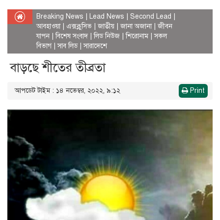
Breaking News
|
Lead News
|
Second Lead
|
আবহাওয়া
|
এক্সক্লুসিভ
|
জাতীয়
|
জানা অজানা
|
জীবন
যাপন
|
বিশেষ সংবাদ
|
লিড নিউজ
|
শিরোনাম
|
সকল
বিভাগ
|
সাব লিড
|
সারাদেশে
বাড়ছে শীতের তীব্রতা
আপডেট টাইম : ১৪ নভেম্বর, ২০২২, ৯:১২
Print