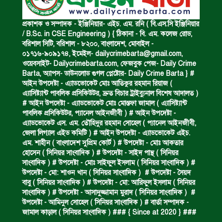
মদসহ মাদক কারবারি গ্রেপ্তার।
প্রকাশক ও সম্পাদক - ইঞ্জিনিয়ার- এইচ. এম. রনি ( বি.এস.সি ইঞ্জিনিয়ার
/ B.Sc. in CSE Engineering ) { ঠিকানা - বি. এম. কলেজ রোড,
বরিশাল সিটি, বরিশাল - ৮২০০, বাংলাদেশ, মোবাইল -
০১৭১৬-৯০৯১৭৪, ইমেইল-
dailycrimebarta@gmail.com
,
নিম্নাঞ্চল প্লাবিত হওয়ার শঙ্কা।
ওয়েবসাইট- Dailycrimebarta.com, ফেজবুক পেজ- Daily Crime
Barta, অ‍্যাপস- ডাউনলোড গুগল প্লেষ্টোর- Daily Crime Barta } #
আইন উপদেষ্টা - এ্যাডভোকেট মোঃ আতিকুর রহমান রিয়াজ (
এ‍্যাসিষ্ট‍্যান্ট পাবলিক প্রসিকিউটর, দ্রুত বিচার ট্রাইব্যুনাল বিশেষ আদালত )
অভিমান করে স্বামীর আত্মহত্যা।
# আইন উপদেষ্টা - এ্যাডভোকেট মোঃ মোস্তফা জামাল ( এ‍্যাসিষ্ট‍্যান্ট
পাবলিক প্রসিকিউটর, প‍্যানেল আইনজীবী ) # আইন উপদেষ্টা -
এ্যাডভোকেট এস. এম. তৌহিদুর রহমান সোহেল ( প‍্যানেল আইনজীবী,
জেলা লিগ্যাল এইড কমিটি ) # আইন উপদেষ্টা - এ্যাডভোকেট এইচ.
ধর্ষণচেষ্টা ও হত্যা মামলায় মৃত্যুদণ্ড।
এম. শাহীন ( বাংলাদেশ সুপ্রিম কোর্ট ) # উপদেষ্টা - মোঃ আকতার
হোসেন ( সিনিয়র সাংবাদিক ) # উপদেষ্টা - সাইদ পান্থ ( সিনিয়র
সাংবাদিক ) # উপদেষ্টা - মোঃ সাইফুল ইসলাম ( সিনিয়র সাংবাদিক ) #
উপদেষ্টা - মো: শাওন খান ( সিনিয়র সাংবাদিক ) # উপদেষ্টা - সৈয়দ
বিশুদ্ধ পানির পাম্প পেল শতাধিক পরিবার।
বাবু ( সিনিয়র সাংবাদিক ) # উপদেষ্টা - মো: আরিফুল ইসলাম ( সিনিয়র
সাংবাদিক ) # উপদেষ্টা - আসাদুজ্জামান মুরাদ ( সিনিয়র সাংবাদিক ) #
উপদেষ্টা - আমিনুল সোহেল ( সিনিয়র সাংবাদিক ) # বার্তা সম্পাদক -
জামাল কাড়াল ( সিনিয়র সাংবাদিক ) ### { Since at 2020 } ###
সড়ক দুর্ঘটনায় বাসচাপায় মৃত্যুর ঘটনা।