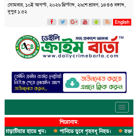
সোমবার, ১০ই আগস্ট, ২০২৬ খ্রিস্টাব্দ, ২৬শে শ্রাবণ, ১৪৩৩ বঙ্গাব্দ,
দুপুর ১:৫২
English
Toggle
navigati
শিরোনাম:
াটিয়ার হাতে খুন।
পানিতে ডুবে গৃহবধূ নিহত।
রক্তাক্ত মরদে