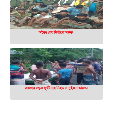
অবৈধ ঘের নির্মাণে আটক।
একজন সড়ক দুর্ঘটনায় নিহত ও দুইজন আহত।