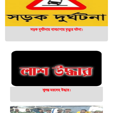
সড়ক দুর্ঘটনায় বাসচাপায় মৃত্যুর ঘটনা।
ঝুলন্ত মরদেহ উদ্ধার।