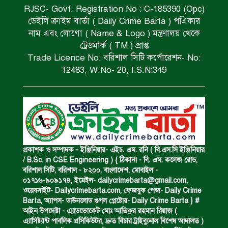
RJSC- Govt. Registration No : C-185390 (Opc)
ডেইলি ক্রাইম বার্তা ( Daily Crime Barta ) পএিকার
সড়ক দুর্ঘটনায় বাসচাপায় মৃত্যুর ঘটনা।
নাম এবং লোগো ( Name & Logo ) মন্ত্রণালয় থেকে
ট্রেডমার্ক ( TM ) প্রাপ্ত
Trade Licence No: বরিশাল সিটি কর্পোরেশন- No:
বিজিবি’র অভিযানে ইয়াবা জব্দ।
12483, W.No- 20, I.S.N:349
অপহৃত রোহিঙ্গা উদ্ধার।
পানিতে ডুবে এক ছাত্রের মৃত্যু।
প্রকাশক ও সম্পাদক - ইঞ্জিনিয়ার- এইচ. এম. রনি ( বি.এস.সি ইঞ্জিনিয়ার
/ B.Sc. in CSE Engineering ) { ঠিকানা - বি. এম. কলেজ রোড,
বরিশাল সিটি, বরিশাল - ৮২০০, বাংলাদেশ, মোবাইল -
০১৭১৬-৯০৯১৭৪, ইমেইল-
dailycrimebarta@gmail.com
,
ঝুলন্ত মরদেহ উদ্ধার।
ওয়েবসাইট- Dailycrimebarta.com, ফেজবুক পেজ- Daily Crime
Barta, অ‍্যাপস- ডাউনলোড গুগল প্লেষ্টোর- Daily Crime Barta } #
আইন উপদেষ্টা - এ্যাডভোকেট মোঃ আতিকুর রহমান রিয়াজ (
এ‍্যাসিষ্ট‍্যান্ট পাবলিক প্রসিকিউটর, দ্রুত বিচার ট্রাইব্যুনাল বিশেষ আদালত )
অবৈধ ঘের নির্মাণে আটক।