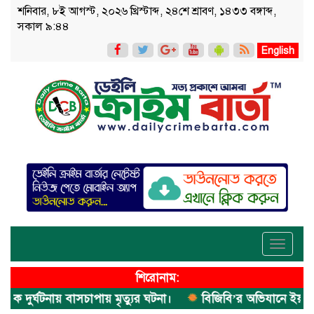
শনিবার, ৮ই আগস্ট, ২০২৬ খ্রিস্টাব্দ, ২৪শে শ্রাবণ, ১৪৩৩ বঙ্গাব্দ,
সকাল ৯:৪৪
English
Toggle
navigati
শিরোনাম:
ুর্ঘটনায় বাসচাপায় মৃত্যুর ঘটনা।
বিজিবি’র অভিযানে ইয়াবা জব্দ