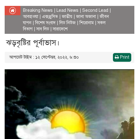
Breaking News
|
Lead News
|
Second Lead
|
আবহাওয়া
|
এক্সক্লুসিভ
|
জাতীয়
|
জানা অজানা
|
জীবন
যাপন
|
বিশেষ সংবাদ
|
লিড নিউজ
|
শিরোনাম
|
সকল
বিভাগ
|
সাব লিড
|
সারাদেশে
ঝড়বৃষ্টির পূর্বাভাস।
আপডেট টাইম : ১২ সেপ্টেম্বর, ২০২২, ৬:৩০
Print