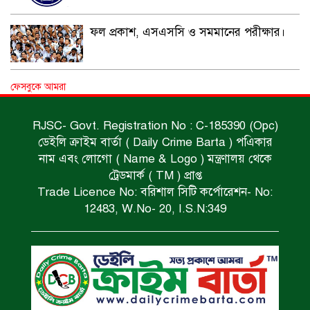
ফল প্রকাশ, এসএসসি ও সমমানের পরীক্ষার।
বিভিন্ন মামলায় কয়েকজন গ্রেফতার।
ফেসবুকে আমরা
RJSC- Govt. Registration No : C-185390 (Opc)
ডেইলি ক্রাইম বার্তা ( Daily Crime Barta ) পএিকার
ভাড়াটিয়ার হাতে খুন।
নাম এবং লোগো ( Name & Logo ) মন্ত্রণালয় থেকে
ট্রেডমার্ক ( TM ) প্রাপ্ত
Trade Licence No: বরিশাল সিটি কর্পোরেশন- No:
পানিতে ডুবে গৃহবধূ নিহত।
12483, W.No- 20, I.S.N:349
রক্তাক্ত মরদেহ উদ্ধার।
মদসহ মাদক কারবারি গ্রেপ্তার।