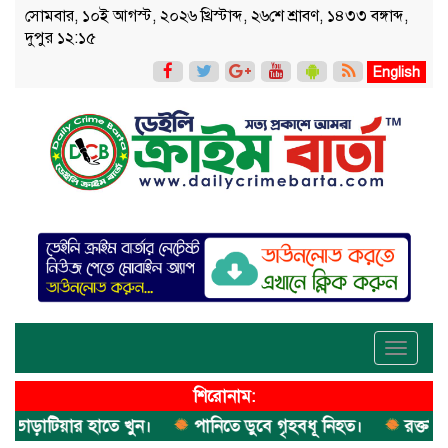
সোমবার, ১০ই আগস্ট, ২০২৬ খ্রিস্টাব্দ, ২৬শে শ্রাবণ, ১৪৩৩ বঙ্গাব্দ,
দুপুর ১২:১৫
English
Toggle
navigati
শিরোনাম:
াটিয়ার হাতে খুন।
পানিতে ডুবে গৃহবধূ নিহত।
রক্তাক্ত মরদে