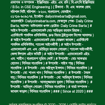
প্রকাশক ও সম্পাদক - ইঞ্জিনিয়ার- এইচ. এম. রনি ( বি.এস.সি ইঞ্জিনিয়ার
/ B.Sc. in CSE Engineering ) { ঠিকানা - বি. এম. কলেজ রোড,
বরিশাল সিটি, বরিশাল - ৮২০০, বাংলাদেশ, মোবাইল -
০১৭১৬-৯০৯১৭৪, ইমেইল-
dailycrimebarta@gmail.com
,
নিম্নাঞ্চল প্লাবিত হওয়ার শঙ্কা।
ওয়েবসাইট- Dailycrimebarta.com, ফেজবুক পেজ- Daily Crime
Barta, অ‍্যাপস- ডাউনলোড গুগল প্লেষ্টোর- Daily Crime Barta } #
আইন উপদেষ্টা - এ্যাডভোকেট মোঃ আতিকুর রহমান রিয়াজ (
এ‍্যাসিষ্ট‍্যান্ট পাবলিক প্রসিকিউটর, দ্রুত বিচার ট্রাইব্যুনাল বিশেষ আদালত )
অভিমান করে স্বামীর আত্মহত্যা।
# আইন উপদেষ্টা - এ্যাডভোকেট মোঃ মোস্তফা জামাল ( এ‍্যাসিষ্ট‍্যান্ট
পাবলিক প্রসিকিউটর, প‍্যানেল আইনজীবী ) # আইন উপদেষ্টা -
এ্যাডভোকেট এস. এম. তৌহিদুর রহমান সোহেল ( প‍্যানেল আইনজীবী,
জেলা লিগ্যাল এইড কমিটি ) # আইন উপদেষ্টা - এ্যাডভোকেট এইচ.
ধর্ষণচেষ্টা ও হত্যা মামলায় মৃত্যুদণ্ড।
এম. শাহীন ( বাংলাদেশ সুপ্রিম কোর্ট ) # উপদেষ্টা - মোঃ আকতার
হোসেন ( সিনিয়র সাংবাদিক ) # উপদেষ্টা - সাইদ পান্থ ( সিনিয়র
সাংবাদিক ) # উপদেষ্টা - মোঃ সাইফুল ইসলাম ( সিনিয়র সাংবাদিক ) #
উপদেষ্টা - মো: শাওন খান ( সিনিয়র সাংবাদিক ) # উপদেষ্টা - সৈয়দ
বিশুদ্ধ পানির পাম্প পেল শতাধিক পরিবার।
বাবু ( সিনিয়র সাংবাদিক ) # উপদেষ্টা - মো: আরিফুল ইসলাম ( সিনিয়র
সাংবাদিক ) # উপদেষ্টা - আসাদুজ্জামান মুরাদ ( সিনিয়র সাংবাদিক ) #
উপদেষ্টা - আমিনুল সোহেল ( সিনিয়র সাংবাদিক ) # বার্তা সম্পাদক -
জামাল কাড়াল ( সিনিয়র সাংবাদিক ) ### { Since at 2020 } ###
সড়ক দুর্ঘটনায় বাসচাপায় মৃত্যুর ঘটনা।
সর্বস্বত্ব স্বত্বাধিকার সংরক্ষিত © 2020 - 2026 | ডেইলি ক্রাইম বার্তা™