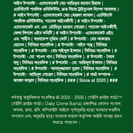
আইন উপদেষ্টা - এ্যাডভোকেট মোঃ আতিকুর রহমান রিয়াজ (
এ‍্যাসিষ্ট‍্যান্ট পাবলিক প্রসিকিউটর, দ্রুত বিচার ট্রাইব্যুনাল বিশেষ আদালত )
অপহৃত রোহিঙ্গা উদ্ধার।
# আইন উপদেষ্টা - এ্যাডভোকেট মোঃ মোস্তফা জামাল ( এ‍্যাসিষ্ট‍্যান্ট
পাবলিক প্রসিকিউটর, প‍্যানেল আইনজীবী ) # আইন উপদেষ্টা -
এ্যাডভোকেট এস. এম. তৌহিদুর রহমান সোহেল ( প‍্যানেল আইনজীবী,
জেলা লিগ্যাল এইড কমিটি ) # আইন উপদেষ্টা - এ্যাডভোকেট এইচ.
পানিতে ডুবে এক ছাত্রের মৃত্যু।
এম. শাহীন ( বাংলাদেশ সুপ্রিম কোর্ট ) # উপদেষ্টা - মোঃ আকতার
হোসেন ( সিনিয়র সাংবাদিক ) # উপদেষ্টা - সাইদ পান্থ ( সিনিয়র
সাংবাদিক ) # উপদেষ্টা - মোঃ সাইফুল ইসলাম ( সিনিয়র সাংবাদিক ) #
উপদেষ্টা - মো: শাওন খান ( সিনিয়র সাংবাদিক ) # উপদেষ্টা - সৈয়দ
ঝুলন্ত মরদেহ উদ্ধার।
বাবু ( সিনিয়র সাংবাদিক ) # উপদেষ্টা - মো: আরিফুল ইসলাম ( সিনিয়র
সাংবাদিক ) # উপদেষ্টা - আসাদুজ্জামান মুরাদ ( সিনিয়র সাংবাদিক ) #
উপদেষ্টা - আমিনুল সোহেল ( সিনিয়র সাংবাদিক ) # বার্তা সম্পাদক -
জামাল কাড়াল ( সিনিয়র সাংবাদিক ) ### { Since at 2020 } ###
অবৈধ ঘের নির্মাণে আটক।
সর্বস্বত্ব স্বত্বাধিকার সংরক্ষিত © 2020 - 2026 | ডেইলি ক্রাইম বার্তা™
ডেইলি ক্রাইম বার্তা ( Daily Crime Barta) প্রকাশিত কোনও সংবাদ,
একজন সড়ক দুর্ঘটনায় নিহত ও দুইজন আহত।
কলাম, তথ্য, ছবি, কপিরাইট আইনে পূর্বানুমতি ছাড়া ব্যবহার দণ্ডনীয়
অপরাধ এবং অনুমতি ছাড়া ব্যবহার করলে কর্তৃপক্ষ আইনি ব্যবস্থা গ্রহণ
করতে পারবেন ।
ডাকাত দলের সদস্য গ্রেফতার।