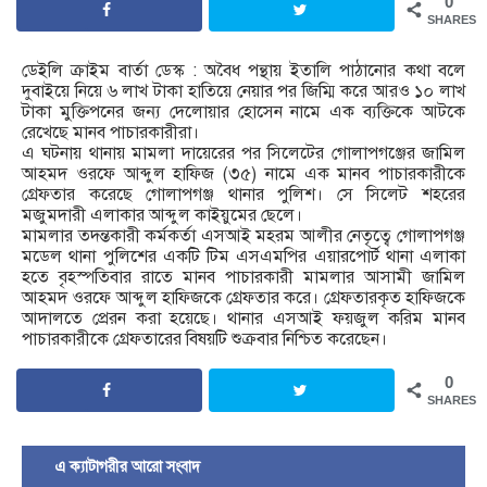
0
SHARES
ডেইলি ক্রাইম বার্তা ডেস্ক : অবৈধ পন্থায় ইতালি পাঠানোর কথা বলে
দুবাইয়ে নিয়ে ৬ লাখ টাকা হাতিয়ে নেয়ার পর জিম্মি করে আরও ১০ লাখ
টাকা মুক্তিপনের জন্য দেলোয়ার হোসেন নামে এক ব্যক্তিকে আটকে
রেখেছে মানব পাচারকারীরা।
এ ঘটনায় থানায় মামলা দায়েরের পর সিলেটের গোলাপগঞ্জের জামিল
আহমদ ওরফে আব্দুল হাফিজ (৩৫) নামে এক মানব পাচারকারীকে
গ্রেফতার করেছে গোলাপগঞ্জ থানার পুলিশ। সে সিলেট শহরের
মজুমদারী এলাকার আব্দুল কাইয়ুমের ছেলে।
মামলার তদন্তকারী কর্মকর্তা এসআই মহরম আলীর নেতৃত্বে গোলাপগঞ্জ
মডেল থানা পুলিশের একটি টিম এসএমপির এয়ারপোর্ট থানা এলাকা
হতে বৃহস্পতিবার রাতে মানব পাচারকারী মামলার আসামী জামিল
আহমদ ওরফে আব্দুল হাফিজকে গ্রেফতার করে। গ্রেফতারকৃত হাফিজকে
আদালতে প্রেরন করা হয়েছে। থানার এসআই ফয়জুল করিম মানব
পাচারকারীকে গ্রেফতারের বিষয়টি শুক্রবার নিশ্চিত করেছেন।
0
SHARES
এ ক্যাটাগরীর আরো সংবাদ