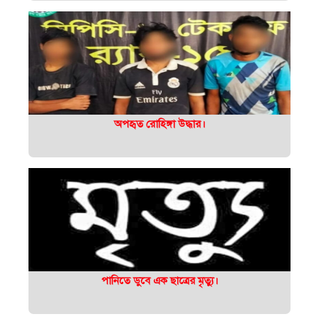
অপহৃত রোহিঙ্গা উদ্ধার।
পানিতে ডুবে এক ছাত্রের মৃত্যু।