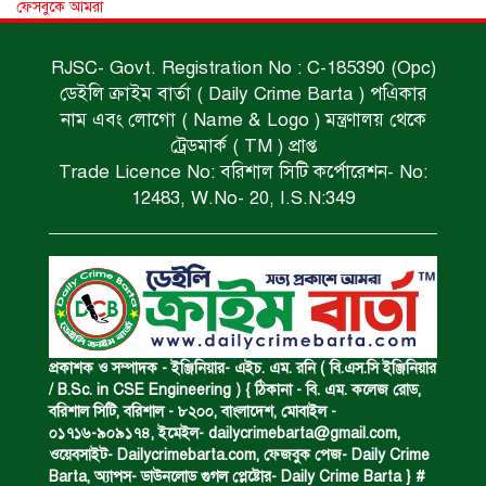
নিম্নাঞ্চল প্লাবিত হওয়ার শঙ্কা।
ফেসবুকে আমরা
RJSC- Govt. Registration No : C-185390 (Opc)
অভিমান করে স্বামীর আত্মহত্যা।
ডেইলি ক্রাইম বার্তা ( Daily Crime Barta ) পএিকার
নাম এবং লোগো ( Name & Logo ) মন্ত্রণালয় থেকে
ট্রেডমার্ক ( TM ) প্রাপ্ত
Trade Licence No: বরিশাল সিটি কর্পোরেশন- No:
ধর্ষণচেষ্টা ও হত্যা মামলায় মৃত্যুদণ্ড।
12483, W.No- 20, I.S.N:349
বিশুদ্ধ পানির পাম্প পেল শতাধিক পরিবার।
সড়ক দুর্ঘটনায় বাসচাপায় মৃত্যুর ঘটনা।
প্রকাশক ও সম্পাদক - ইঞ্জিনিয়ার- এইচ. এম. রনি ( বি.এস.সি ইঞ্জিনিয়ার
/ B.Sc. in CSE Engineering ) { ঠিকানা - বি. এম. কলেজ রোড,
বরিশাল সিটি, বরিশাল - ৮২০০, বাংলাদেশ, মোবাইল -
০১৭১৬-৯০৯১৭৪, ইমেইল-
dailycrimebarta@gmail.com
,
বিজিবি’র অভিযানে ইয়াবা জব্দ।
ওয়েবসাইট- Dailycrimebarta.com, ফেজবুক পেজ- Daily Crime
Barta, অ‍্যাপস- ডাউনলোড গুগল প্লেষ্টোর- Daily Crime Barta } #