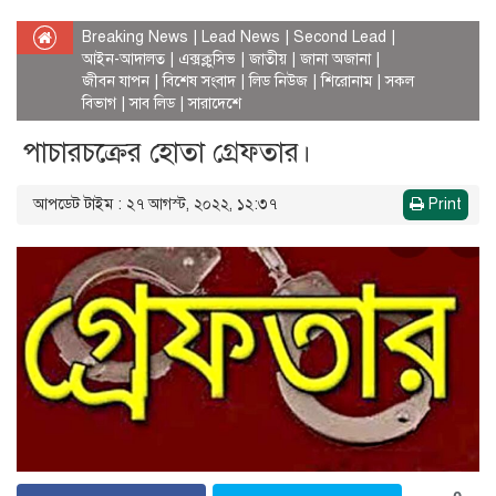
Breaking News
|
Lead News
|
Second Lead
|
আইন-আদালত
|
এক্সক্লুসিভ
|
জাতীয়
|
জানা অজানা
|
জীবন যাপন
|
বিশেষ সংবাদ
|
লিড নিউজ
|
শিরোনাম
|
সকল
বিভাগ
|
সাব লিড
|
সারাদেশে
পাচারচক্রের হোতা গ্রেফতার।
আপডেট টাইম : ২৭ আগস্ট, ২০২২, ১২:৩৭
Print