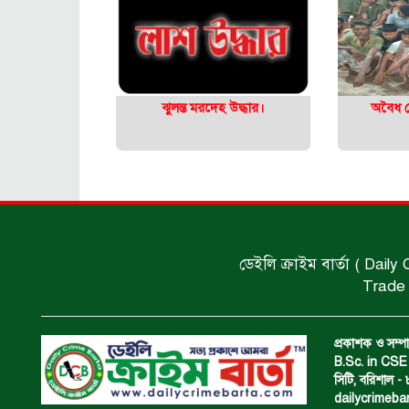
ঝুলন্ত মরদেহ উদ্ধার।
অবৈধ ঘ
ডেইলি ক্রাইম বার্তা ( Daily
Trade 
প্রকাশক ও সম্পা
B.Sc. in CSE 
সিটি, বরিশাল 
dailycrimeb