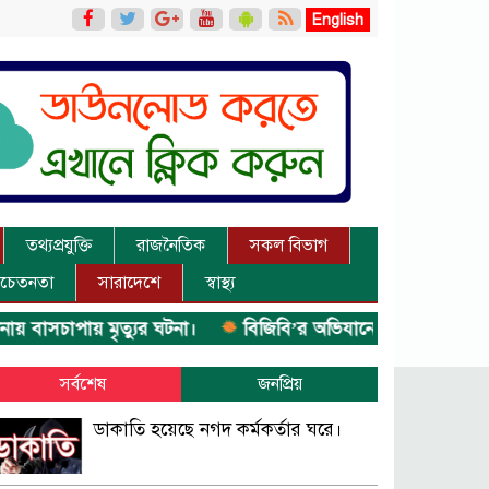
English
তথ্যপ্রযুক্তি
রাজনৈতিক
সকল বিভাগ
চেতনতা
সারাদেশে
স্বাস্থ্য
পায় মৃত্যুর ঘটনা।
বিজিবি’র অভিযানে ইয়াবা জব্দ।
অপহৃত 
সর্বশেষ
জনপ্রিয়
ডাকাতি হয়েছে নগদ কর্মকর্তার ঘরে।