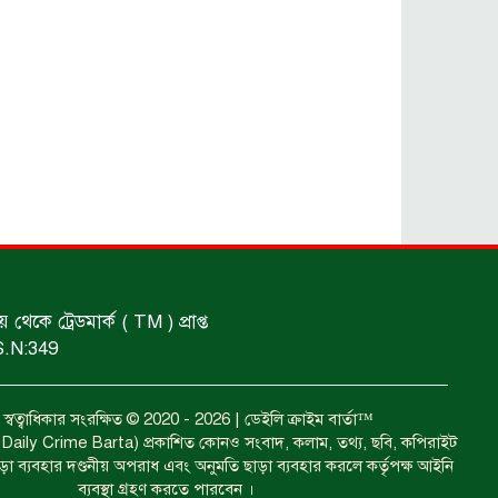
প্রতিমন্ত্রী।
আটকের ঘটনা গত ২৪ ঘণ্টায়।
ধর্ষণের অভিযোগে গ্রেফতার।
ইয়াবাসহ কয়েকজন গ্রেপ্তার।
ঝুলন্ত মরদেহ উদ্ধার।
কে ট্রেডমার্ক ( TM ) প্রাপ্ত
S.N:349
বত্ব স্বত্বাধিকার সংরক্ষিত © 2020 - 2026 | ডেইলি ক্রাইম বার্তা™
া ( Daily Crime Barta) প্রকাশিত কোনও সংবাদ, কলাম, তথ্য, ছবি, কপিরাইট
াড়া ব্যবহার দণ্ডনীয় অপরাধ এবং অনুমতি ছাড়া ব্যবহার করলে কর্তৃপক্ষ আইনি
ব্যবস্থা গ্রহণ করতে পারবেন ।