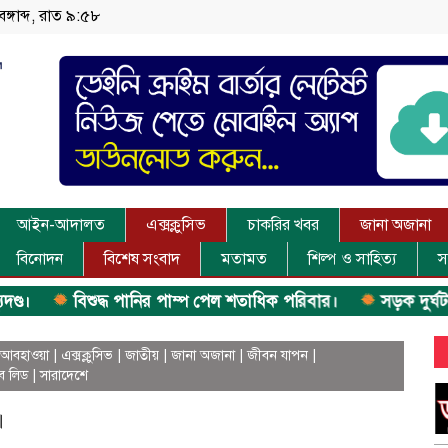
বঙ্গাব্দ, রাত ৯:৫৮
আইন-আদালত
এক্সক্লুসিভ
চাকরির খবর
জানা অজানা
বিনোদন
বিশেষ সংবাদ
মতামত
শিল্প ও সাহিত্য
স
বিশুদ্ধ পানির পাম্প পেল শতাধিক পরিবার।
সড়ক দুর্ঘটনায় বাসচা
আবহাওয়া
|
এক্সক্লুসিভ
|
জাতীয়
|
জানা অজানা
|
জীবন যাপন
|
ব লিড
|
সারাদেশে
।