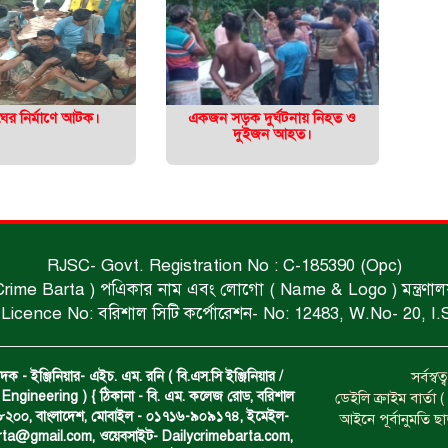
ের নির্মাণে আটক।
একজন সড়ক দুর্ঘটনায় নিহত ও
দুইজন আহত।
RJSC- Govt. Registration No : C-185390 (Opc)
 Crime Barta ) পএিকার নাম এবং লোগো ( Name & Logo ) মন্ত্রণালয় থে
Licence No: বরিশাল সিটি কর্পোরেশন- No: 12483, W.No- 20, I.
দক - ইঞ্জিনিয়ার- এইচ. এম. রনি ( বি.এস.সি ইঞ্জিনিয়ার /
সর্বস্
Engineering ) { ঠিকানা - বি. এম. কলেজ রোড, বরিশাল
ডেইলি ক্রাইম বার্ত
- ৮২০০, বাংলাদেশ, মোবাইল - ০১৭১৬-৯০৯১৭৪, ইমেইল-
আইনে পূর্বানুমতি ছ
arta@gmail.com
, ওয়েবসাইট- Dailycrimebarta.com,