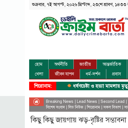
শুক্রবার, ৭ই আগস্ট, ২০২৬ খ্রিস্টাব্দ, ২৩শে শ্রাবণ, ১৪৩৩ 
হোম
অর্থনীতি
জাতীয়
আন্তর্জাতিক
খেলা
জীবন যাপন
ধর্ম-দর্শন
প্রবাস
শিরোনাম:
ধর্ষণচেষ্টা ও হত্যা মামলায় মৃত্যুদণ্ড।
Breaking News
|
Lead News
|
Second Lead
|
বিশেষ সংবাদ
|
লিড নিউজ
|
শিরোনাম
|
সকল বিভাগ
|
সা
কিছু কিছু জায়গায় ঝড়-বৃষ্টির সম্ভাবনা