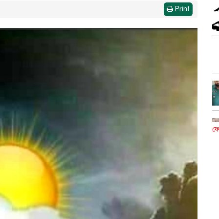
Print
ফে