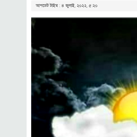
আপডেট টাইম : ৪ জুলাই, ২০২২, ৫:২০